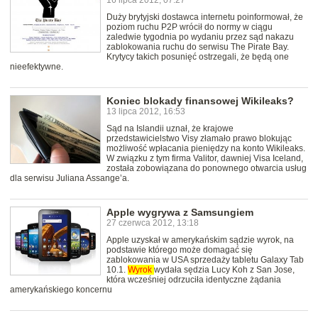
16 lipca 2012, 07:27
Duży brytyjski dostawca internetu poinformował, że
poziom ruchu P2P wrócił do normy w ciągu
zaledwie tygodnia po wydaniu przez sąd nakazu
zablokowania ruchu do serwisu The Pirate Bay.
Krytycy takich posunięć ostrzegali, że będą one
nieefektywne.
Koniec blokady finansowej Wikileaks?
13 lipca 2012, 16:53
Sąd na Islandii uznał, że krajowe
przedstawicielstwo Visy złamało prawo blokując
możliwość wpłacania pieniędzy na konto Wikileaks.
W związku z tym firma Valitor, dawniej Visa Iceland,
została zobowiązana do ponownego otwarcia usług
dla serwisu Juliana Assange’a.
Apple wygrywa z Samsungiem
27 czerwca 2012, 13:18
Apple uzyskał w amerykańskim sądzie wyrok, na
podstawie którego może domagać się
zablokowania w USA sprzedaży tabletu Galaxy Tab
10.1.
Wyrok
wydała sędzia Lucy Koh z San Jose,
która wcześniej odrzuciła identyczne żądania
amerykańskiego koncernu