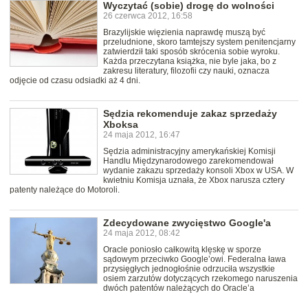
Wyczytać (sobie) drogę do wolności
26 czerwca 2012, 16:58
Brazylijskie więzienia naprawdę muszą być
przeludnione, skoro tamtejszy system penitencjarny
zatwierdził taki sposób skrócenia sobie wyroku.
Każda przeczytana książka, nie byle jaka, bo z
zakresu literatury, filozofii czy nauki, oznacza
odjęcie od czasu odsiadki aż 4 dni.
Sędzia rekomenduje zakaz sprzedaży
Xboksa
24 maja 2012, 16:47
Sędzia administracyjny amerykańskiej Komisji
Handlu Międzynarodowego zarekomendował
wydanie zakazu sprzedaży konsoli Xbox w USA. W
kwietniu Komisja uznała, że Xbox narusza cztery
patenty należące do Motoroli.
Zdecydowane zwycięstwo Google'a
24 maja 2012, 08:42
Oracle poniosło całkowitą klęskę w sporze
sądowym przeciwko Google’owi. Federalna ława
przysięgłych jednogłośnie odrzuciła wszystkie
osiem zarzutów dotyczących rzekomego naruszenia
dwóch patentów należących do Oracle’a