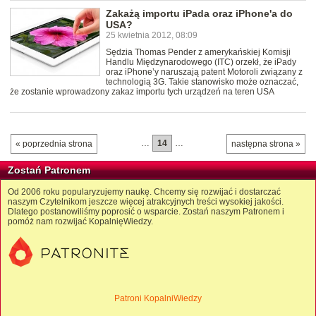
Zakażą importu iPada oraz iPhone'a do
USA?
25 kwietnia 2012, 08:09
Sędzia Thomas Pender z amerykańskiej Komisji
Handlu Międzynarodowego (ITC) orzekł, że iPady
oraz iPhone’y naruszają patent Motoroli związany z
technologią 3G. Takie stanowisko może oznaczać,
że zostanie wprowadzony zakaz importu tych urządzeń na teren USA
…
14
…
« poprzednia strona
następna strona »
Zostań Patronem
Od 2006 roku popularyzujemy naukę. Chcemy się rozwijać i dostarczać
naszym Czytelnikom jeszcze więcej atrakcyjnych treści wysokiej jakości.
Dlatego postanowiliśmy poprosić o wsparcie. Zostań naszym Patronem i
pomóż nam rozwijać KopalnięWiedzy.
Patroni KopalniWiedzy