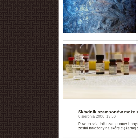
Składnik szamponów może z
6 sierpnia 2006, 13:56
Pewien składnik szamponów i inny
został nałożony na skórę ciężarnej