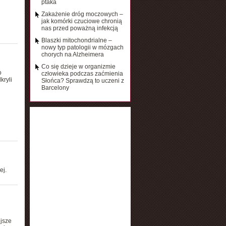
ptaka
Zakażenie dróg moczowych –
jak komórki czuciowe chronią
nas przed poważną infekcją
Blaszki mitochondrialne –
nowy typ patologii w mózgach
chorych na Alzheimera
Co się dzieje w organizmie
o
człowieka podczas zaćmienia
kryli
Słońca? Sprawdzą to uczeni z
Barcelony
ej.
jsze