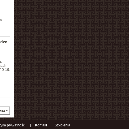
ts
rdzo
cin
mach
ID-19.
ona »
ityka prywatności
|
Kontakt
Szkolenia