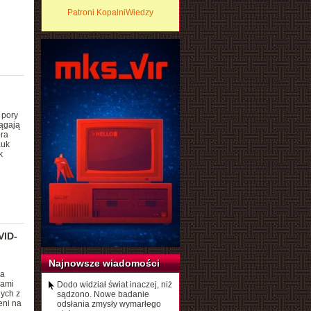
Patroni KopalniWiedzy
 pory
iągają
ora
auk
k
VID-
Najnowsze wiadomości
sa
bami
Dodo widział świat inaczej, niż
ych z
sądzono. Nowe badanie
eni na
odsłania zmysły wymarłego