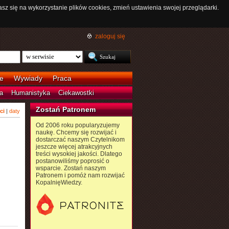
asz się na wykorzystanie plików cookies, zmień ustawienia swojej przeglądarki.
zaloguj się
e
Wywiady
Praca
a
Humanistyka
Ciekawostki
Zostań Patronem
ci
|
daty
Od 2006 roku popularyzujemy
naukę. Chcemy się rozwijać i
dostarczać naszym Czytelnikom
jeszcze więcej atrakcyjnych
treści wysokiej jakości. Dlatego
postanowiliśmy poprosić o
wsparcie. Zostań naszym
Patronem i pomóż nam rozwijać
KopalnięWiedzy.