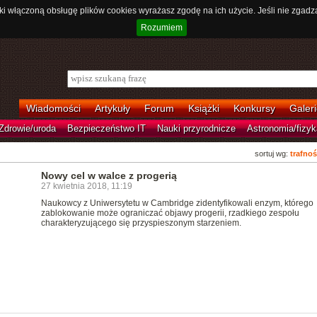
ki włączoną obsługę plików cookies wyrażasz zgodę na ich użycie. Jeśli nie zgadz
Rozumiem
Wiadomości
Artykuły
Forum
Książki
Konkursy
Galeri
Zdrowie/uroda
Bezpieczeństwo IT
Nauki przyrodnicze
Astronomia/fizyk
sortuj wg:
trafnoś
Nowy cel w walce z progerią
27 kwietnia 2018, 11:19
Naukowcy z Uniwersytetu w Cambridge zidentyfikowali enzym, którego
zablokowanie może ograniczać objawy progerii, rzadkiego zespołu
charakteryzującego się przyspieszonym starzeniem.