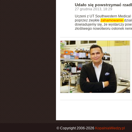
Udało się powstrzymać rzad
27 grudnia 2013, 18:29
Uczeni z UT Southwestern Medical C
poprzez zwykłe
zahamowanie
dzia
dowiadujemy się, że wystarczy po
złośliwego nowotworu osłonek n
© Copyright 2006-2026
KopalniaWiedzy.pl