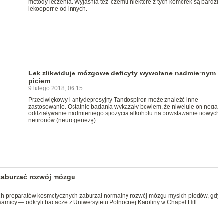
metody leczenia. Wyjaśnia też, czemu niektóre z tych komórek są bardzi
lekooporne od innych.
Lek zlikwiduje mózgowe deficyty wywołane nadmiernym
piciem
9 lutego 2018, 06:15
Przeciwlękowy i antydepresyjny Tandospiron może znaleźć inne
zastosowanie. Ostatnie badania wykazały bowiem, że niweluje on neg
oddziaływanie nadmiernego spożycia alkoholu na powstawanie nowyc
neuronów (neurogenezę).
aburzać rozwój mózgu
ch preparatów kosmetycznych zaburzał normalny rozwój mózgu mysich płodów, gd
 samicy — odkryli badacze z Uniwersytetu Północnej Karoliny w Chapel Hill.