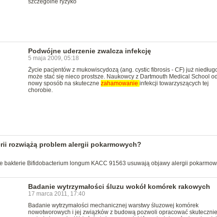
szczególne ryzyko
Podwójne uderzenie zwalcza infekcję
5 maja 2009, 05:18
Życie pacjentów z mukowiscydozą (ang. cystic fibrosis - CF) już niedług
może stać się nieco prostsze. Naukowcy z Dartmouth Medical School od
nowy sposób na skuteczne
zahamowanie
infekcji towarzyszących tej
chorobie.
rii rozwiążą problem alergii pokarmowych?
ne bakterie Bifidobacterium longum KACC 91563 usuwają objawy alergii pokarmow
Badanie wytrzymałości śluzu wokół komórek rakowych
17 marca 2011, 17:40
Badanie wytrzymałości mechanicznej warstwy śluzowej komórek
nowotworowych i jej związków z budową pozwoli opracować skutecznie