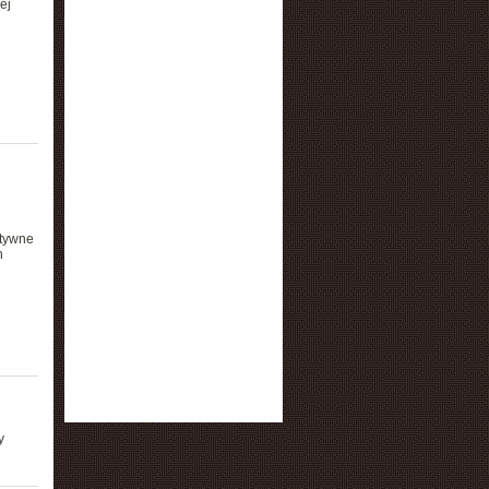
ej
atywne
h
y