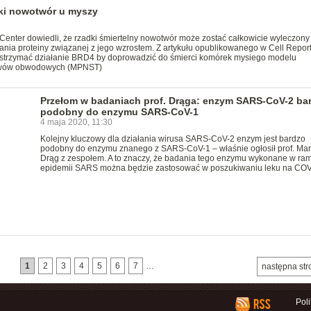
ki nowotwór u myszy
enter dowiedli, że rzadki śmiertelny nowotwór może zostać całkowicie wyleczony
łania proteiny związanej z jego wzrostem. Z artykułu opublikowanego w Cell Repor
wstrzymać działanie BRD4 by doprowadzić do śmierci komórek mysiego modelu
erwów obwodowych (MPNST)
Przełom w badaniach prof. Drąga: enzym SARS-CoV-2 ba
podobny do enzymu SARS-CoV-1
4 maja 2020, 11:30
Kolejny kluczowy dla działania wirusa SARS-CoV-2 enzym jest bardzo
podobny do enzymu znanego z SARS-CoV-1 – właśnie ogłosił prof. Mar
Drąg z zespołem. A to znaczy, że badania tego enzymu wykonane w ra
epidemii SARS można będzie zastosować w poszukiwaniu leku na COV
1
2
3
4
5
6
7
…
następna str
Pol