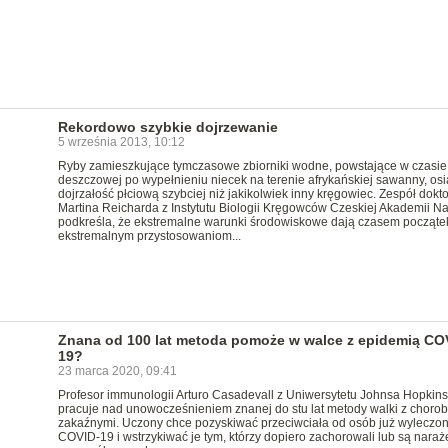
Rekordowo szybkie dojrzewanie
5 września 2013, 10:12
Ryby zamieszkujące tymczasowe zbiorniki wodne, powstające w czasie
deszczowej po wypełnieniu niecek na terenie afrykańskiej sawanny, os
dojrzałość płciową szybciej niż jakikolwiek inny kręgowiec. Zespół dokt
Martina Reicharda z Instytutu Biologii Kręgowców Czeskiej Akademii N
podkreśla, że ekstremalne warunki środowiskowe dają czasem począte
ekstremalnym przystosowaniom...
Znana od 100 lat metoda pomoże w walce z epidemią CO
19?
23 marca 2020, 09:41
Profesor immunologii Arturo Casadevall z Uniwersytetu Johnsa Hopkin
pracuje nad unowocześnieniem znanej do stu lat metody walki z choro
zakaźnymi. Uczony chce pozyskiwać przeciwciała od osób już wyleczon
COVID-19 i wstrzykiwać je tym, którzy dopiero zachorowali lub są naraż