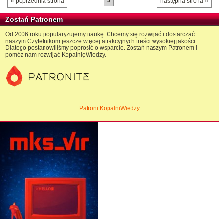
5
…
« poprzednia strona
następna strona »
Zostań Patronem
Od 2006 roku popularyzujemy naukę. Chcemy się rozwijać i dostarczać
naszym Czytelnikom jeszcze więcej atrakcyjnych treści wysokiej jakości.
Dlatego postanowiliśmy poprosić o wsparcie. Zostań naszym Patronem i
pomóż nam rozwijać KopalnięWiedzy.
Patroni KopalniWiedzy