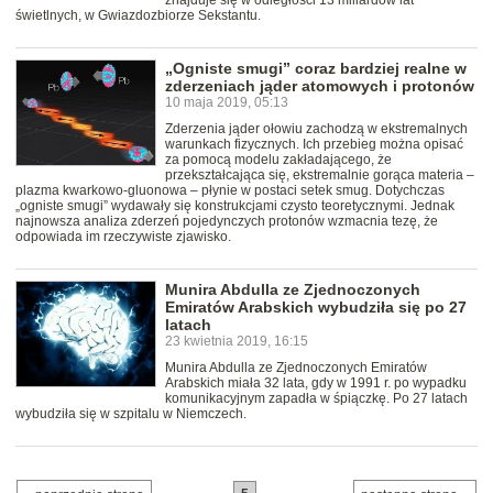
znajduje się w odległości 13 miliardów lat
świetlnych, w Gwiazdozbiorze Sekstantu.
„Ogniste smugi” coraz bardziej realne w
zderzeniach jąder atomowych i protonów
10 maja 2019, 05:13
Zderzenia jąder ołowiu zachodzą w ekstremalnych
warunkach fizycznych. Ich przebieg można opisać
za pomocą modelu zakładającego, że
przekształcająca się, ekstremalnie gorąca materia –
plazma kwarkowo-gluonowa – płynie w postaci setek smug. Dotychczas
„ogniste smugi” wydawały się konstrukcjami czysto teoretycznymi. Jednak
najnowsza analiza zderzeń pojedynczych protonów wzmacnia tezę, że
odpowiada im rzeczywiste zjawisko.
Munira Abdulla ze Zjednoczonych
Emiratów Arabskich wybudziła się po 27
latach
23 kwietnia 2019, 16:15
Munira Abdulla ze Zjednoczonych Emiratów
Arabskich miała 32 lata, gdy w 1991 r. po wypadku
komunikacyjnym zapadła w śpiączkę. Po 27 latach
wybudziła się w szpitalu w Niemczech.