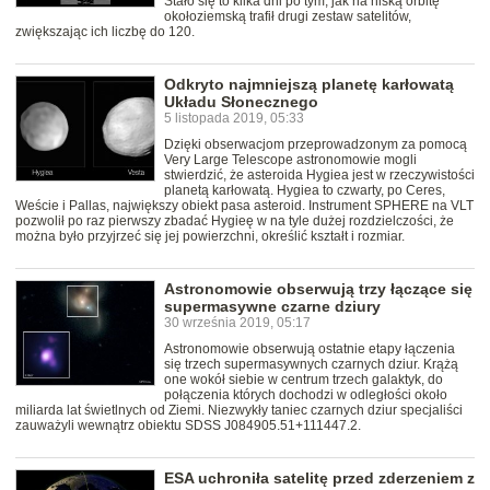
Stało się to kilka dni po tym, jak na niską orbitę
okołoziemską trafił drugi zestaw satelitów,
zwiększając ich liczbę do 120.
Odkryto najmniejszą planetę karłowatą
Układu Słonecznego
5 listopada 2019, 05:33
Dzięki obserwacjom przeprowadzonym za pomocą
Very Large Telescope astronomowie mogli
stwierdzić, że asteroida Hygiea jest w rzeczywistości
planetą karłowatą. Hygiea to czwarty, po Ceres,
Weście i Pallas, największy obiekt pasa asteroid. Instrument SPHERE na VLT
pozwolił po raz pierwszy zbadać Hygieę w na tyle dużej rozdzielczości, że
można było przyjrzeć się jej powierzchni, określić kształt i rozmiar.
Astronomowie obserwują trzy łączące się
supermasywne czarne dziury
30 września 2019, 05:17
Astronomowie obserwują ostatnie etapy łączenia
się trzech supermasywnych czarnych dziur. Krążą
one wokół siebie w centrum trzech galaktyk, do
połączenia których dochodzi w odległości około
miliarda lat świetlnych od Ziemi. Niezwykły taniec czarnych dziur specjaliści
zauważyli wewnątrz obiektu SDSS J084905.51+111447.2.
ESA uchroniła satelitę przed zderzeniem z