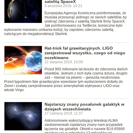
satelitą SpaceX
3 września 2019, 10:21
Europejska Agencja Kosmiczna poinformowała, że
musiała przesunąć jednego ze swoich satelitów, by
uniknąć zderzenia z satelitą Starlink firmy SpaceX.
Jak poinformowano na Twitterze, konieczne było
wykonanie manewru unikania kolizji, by zapobiec zderzeniu satelitą
należącym do megakonstelacji Starlink.
Hat-trick fal grawitacyjnych. LIGO
zarejestrował wszystko, czego od niego
oczekiwano
22 sierpnia 2019, 10:09
Przed 900 milionami lat doszło do zderzenia dwóch
obiektów. Jednym z nich była czarna dziura, drugim
zaś – niemal na pewno – gwiazda neutronowa.
Przed tygodniem fale grawitacyjne wywołane tym wydarzeniem dotarły do
Ziemi i zostały zarejestrowane przez amerykański wykrywacz LIGO oraz
włoski Virgo.
Najstarszy znany pocałunek galaktyk w
dziejach wszechświata
27 czerwca 2019, 11:37
Astronomowie wykorzystujący teleskop ALMA
zaobserwowali najstarszy znany nam przypadek
łączenia się galaktyk. Obiekt o nazwie B14-65666