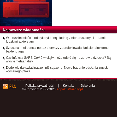
Najnowsze wiadomości
W etruskim mieście odkryto rytualną studnię z nienaruszonymi darami i
ludzkimi szkieletami
Sztuczna inteligencja po raz pierwszy zaprojektowała funkcjonalny genom
bakteriofaga
Czy infekcja SARS-CoV-2 w ciąży może odbić się na zdrowiu dziecka? Są
wyniki metaanalizy
Dodo widział świat inaczej, niż sądzono. Nowe badanie odsłania zmysły
wymarłego ptaka
Polityka prywatności
|
Kontakt
Szkolenia
© Copyright 2006-2026
KopalniaWiedzy.pl