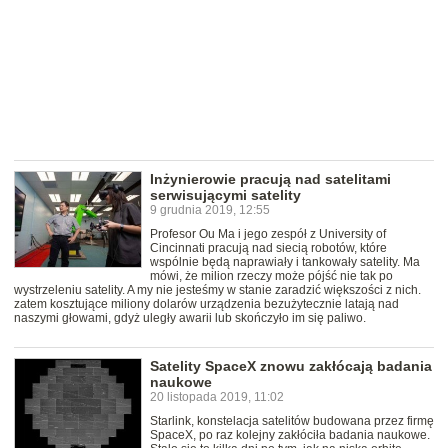
Inżynierowie pracują nad satelitami
serwisującymi satelity
9 grudnia 2019, 12:55
Profesor Ou Ma i jego zespół z University of
Cincinnati pracują nad siecią robotów, które
wspólnie będą naprawiały i tankowały satelity. Ma
mówi, że milion rzeczy może pójść nie tak po
wystrzeleniu satelity. A my nie jesteśmy w stanie zaradzić większości z nich.
zatem kosztujące miliony dolarów urządzenia bezużytecznie latają nad
naszymi głowami, gdyż uległy awarii lub skończyło im się paliwo.
Satelity SpaceX znowu zakłócają badania
naukowe
20 listopada 2019, 11:02
Starlink, konstelacja satelitów budowana przez firmę
SpaceX, po raz kolejny zakłóciła badania naukowe.