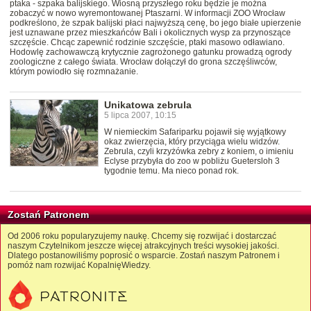
ptaka - szpaka balijskiego. Wiosną przyszłego roku będzie je można
zobaczyć w nowo wyremontowanej Ptaszarni. W informacji ZOO Wrocław
podkreślono, że szpak balijski płaci najwyższą cenę, bo jego białe upierzenie
jest uznawane przez mieszkańców Bali i okolicznych wysp za przynoszące
szczęście. Chcąc zapewnić rodzinie szczęście, ptaki masowo odławiano.
Hodowlę zachowawczą krytycznie zagrożonego gatunku prowadzą ogrody
zoologiczne z całego świata. Wrocław dołączył do grona szczęśliwców,
którym powiodło się rozmnażanie.
Unikatowa zebrula
5 lipca 2007, 10:15
W niemieckim Safariparku pojawił się wyjątkowy
okaz zwierzęcia, który przyciąga wielu widzów.
Zebrula, czyli krzyżówka zebry z koniem, o imieniu
Eclyse przybyła do zoo w pobliżu Guetersloh 3
tygodnie temu. Ma nieco ponad rok.
Zostań Patronem
Od 2006 roku popularyzujemy naukę. Chcemy się rozwijać i dostarczać
naszym Czytelnikom jeszcze więcej atrakcyjnych treści wysokiej jakości.
Dlatego postanowiliśmy poprosić o wsparcie. Zostań naszym Patronem i
pomóż nam rozwijać KopalnięWiedzy.