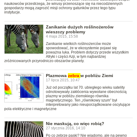
naukowców przestrzega, że wirusy przenoszące się na niecodziennych
gospodarzy mogą zagrozić misji ochrony gatunków przez tego typu
instytucje.
Zanikanie dużych roślinożerców
wieszczy problemy
4 maja 2015, 15:58
Zanikanie wielkich roślinożerców może
spowodować, że w ekosystemie pojawi się
poważna luka. Problem dotyczy przede wszystkim
Afryki i części Azji, w tym najbardziej
zróżnicowanych przyrodniczo obszarów planety.
Plazmowa
zebra
w pobliżu Ziemi
17 lipca 2015, 10:47
Już od początku lat 70. ubiegłego wieku satelity
odnotowywały zakłócenia wywołane obecnością
plazmy w pobliżu ziemskiego równika
magnetycznego. Ten „równikowy szum” był
interpretowany jako nieuporządkowane oscylujące
pola elektryczne i magnetyczne
Nie maskują, co więc robią?
27 stycznia 2016, 14:10
Po co zebrze paski? Nie wiadomo, ale na pewno