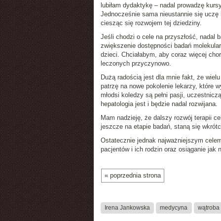
lubiłam dydaktykę – nadal prowadzę kursy
Jednocześnie sama nieustannie się uczę i
ciesząc się rozwojem tej dziedziny.
Jeśli chodzi o cele na przyszłość, nadal 
zwiększenie dostępności badań molekularn
dzieci. Chciałabym, aby coraz więcej chor
leczonych przyczynowo.
Dużą radością jest dla mnie fakt, że wiel
patrzę na nowe pokolenie lekarzy, które w
młodsi koledzy są pełni pasji, uczestnicz
hepatologia jest i będzie nadal rozwijana.
Mam nadzieję, że dalszy rozwój terapii c
jeszcze na etapie badań, staną się wkrót
Ostatecznie jednak najważniejszym celem
pacjentów i ich rodzin oraz osiąganie jak
« poprzednia strona
Irena Jankowska
medycyna
wątroba