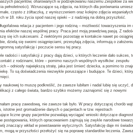
ć naszych pacjentów, ofiarowanych w podziękowaniu naszemu Zespołowi za wie
cia pełnoletności). Wzruszające są zdjęcia, na których dla porównania umies
małe, często z żółtaczką, z wyniszczeniem oraz kolejno zdjęcia wspaniałych
ch w 18. roku życia spod naszej opieki – z nadzieją na dobrą przyszłość.
długofalowa relacja z pacjentem i jego rodziną – możliwość towarzyszenia im 
a efektów naszej wspólnej pracy. Praca jest moją prawdziwą pasją. Z radoś
eszę się ich sukcesami. Z niektórymi pozostaję w kontakcie nawet po osiągni
ie, dzielą się swoimi osiągnięciami, przesyłają zdjęcia, informują o założeni
ogromną satysfakcję i poczucie sensu tej pracy.
le radości i satysfakcji z pracy dają dzieci, u których leczenie dało sukces, t
ontakt z rodzinami, które – pomimo naszych wspólnych wysiłków: zespołu
ch – odniosły największą stratę, jaka jest śmierć dziecka, a pomimo to znaj
piekę. To są doświadczenia niezwykle poruszające i budujące. Te dzieci, któr
mięci.
y naukowej to muszę podkreślić, że zawsze lubiłam i nadal lubię się uczyć, d
likacji z całego świata, bardzo szybko możemy zaznajomić się z nowymi
ynałam pracę zawodową, nie zawsze tak było. W pracy dotyczącej chorób wąt
, istotne jest gromadzenie danych o pacjentach w tzw. rejestrach
ujące liczne grupy pacjentów pozwalają wyciągać wnioski dotyczące diagnost
ne postępowania, których opracowaniem zajmują się zwykle narodowe towarz
swój znaczący wkład w powstawanie wytycznych. Satysfakcję daje mi świad
am, mogą w przyszłości przełożyć się na poprawę standardów leczenia. Zaws