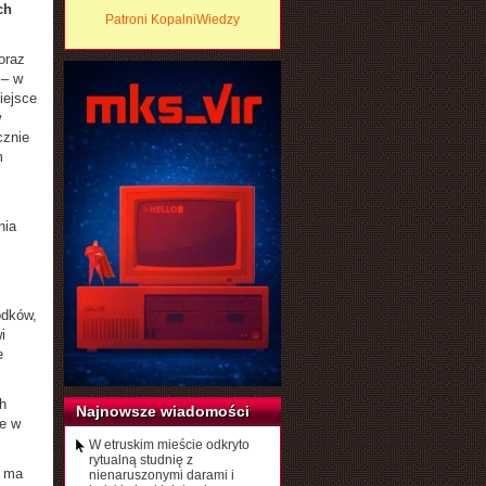
ch
Patroni KopalniWiedzy
oraz
 – w
iejsce
w
cznie
m
nia
odków,
i
e
h
Najnowsze wiadomości
ie w
W etruskim mieście odkryto
rytualną studnię z
e ma
nienaruszonymi darami i