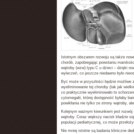
Istotnym obszarem rozwoju są także nowoc
chorób, zapobiegając powstaniu marskośc
wątroby (wzw) typu C u dzieci – dzięki 
wyleczeń, co jeszcze niedawno było nieos
Być może w przyszłości będzie możliwe z
wyeliminowanie tej choroby (tak jak wie
co praktycznie wyeliminowało to schorzen
cytomegalii, której dostępność byłaby ba
powikłania nie tylko ze strony wątroby, 
Kolejnym ważnym kierunkiem jest rozwój 
wątroby. Coraz większy nacisk kładzie si
populacji pediatrycznej, co może przełoż
Nie mniej istotne są badania kliniczne d