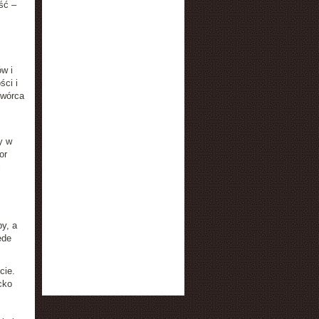
ść –
w i
ści i
twórca
y w
or
j
.
y, a
ede
cie.
cko