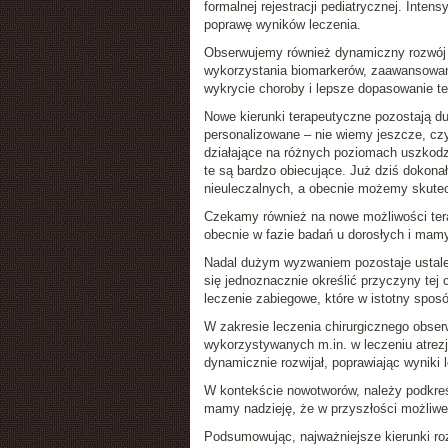
formalnej rejestracji pediatrycznej. Inten
poprawę wyników leczenia.
Obserwujemy również dynamiczny rozwój 
wykorzystania biomarkerów, zaawansowany
wykrycie choroby i lepsze dopasowanie ter
Nowe kierunki terapeutyczne pozostają d
personalizowane – nie wiemy jeszcze, cz
działające na różnych poziomach uszkodz
te są bardzo obiecujące. Już dziś dokona
nieuleczalnych, a obecnie możemy skutec
Czekamy również na nowe możliwości terap
obecnie w fazie badań u dorosłych i mamy
Nadal dużym wyzwaniem pozostaje ustalenie 
się jednoznacznie określić przyczyny tej
leczenie zabiegowe, które w istotny spos
W zakresie leczenia chirurgicznego obser
wykorzystywanych m.in. w leczeniu atrezji
dynamicznie rozwijał, poprawiając wyniki 
W kontekście nowotworów, należy podkreśl
mamy nadzieję, że w przyszłości możliwe 
Podsumowując, najważniejsze kierunki roz