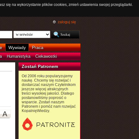
asz się na wykorzystanie plików cookies, zmień ustawienia swojej przeglądarki.
zaloguj się
e
Wywiady
Praca
a
Humanistyka
Ciekawostki
Zostań Patronem
Od 2006 roku popularyzujemy
naukę. Chcemy się rozwijać i
dostarczać naszym Czytelnikom
jeszcze więcej atrakcyjnych
treści wysokiej jakości. Dlatego
postanowiliśmy poprosić o
wsparcie. Zostań naszym
Patronem i pomóż nam rozwijać
KopalnięWiedzy.
A