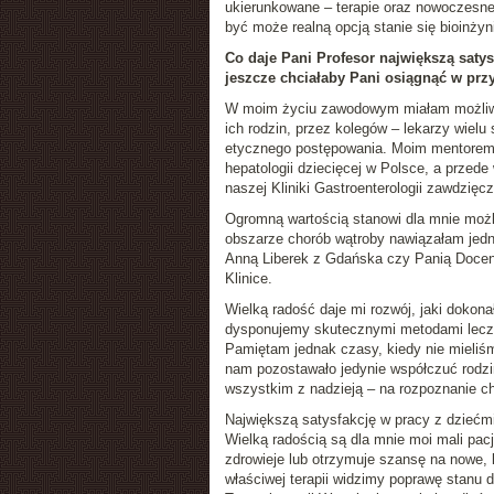
ukierunkowane – terapie oraz nowoczesne 
być może realną opcją stanie się bioinżyn
Co daje Pani Profesor największą saty
jeszcze chciałaby Pani osiągnąć w prz
W moim życiu zawodowym miałam możliwoś
ich rodzin, przez kolegów – lekarzy wielu
etycznego postępowania. Moim mentorem b
hepatologii dziecięcej w Polsce, a przed
naszej Kliniki Gastroenterologii zawdzi
Ogromną wartością stanowi dla mnie możliw
obszarze chorób wątroby nawiązałam jedne
Anną Liberek z Gdańska czy Panią Docent
Klinice.
Wielką radość daje mi rozwój, jaki dokon
dysponujemy skutecznymi metodami lecze
Pamiętam jednak czasy, kiedy nie mieliśm
nam pozostawało jedynie współczuć rodzi
wszystkim z nadzieją – na rozpoznanie ch
Największą satysfakcję w pracy z dziećmi
Wielką radością są dla mnie moi mali pac
zdrowieje lub otrzymuje szansę na nowe, 
właściwej terapii widzimy poprawę stanu 