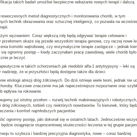
syfikacja takich badań umożliwi bezpieczne wdrażanie nowych terapii i dalszą
nowoczesnych metod diagnostycznych i monitorowania chorób, w tym
ch technik obrazowania oraz sztucznej inteligencji, co pozwala na wcześni
apii.
użym wyzwaniem. Coraz większą rolę będą odgrywać terapie celowane i
y przełomem okaże się przede wszystkim terapia genowa, czy raczej nowe le
enia komórki wątrobowej, czy enzymatyczne terapie zastępcze – jednak kier
ł się ogromny postęp – kiedy zaczynałam pracę zawodową, wiele chorób było
znie je leczyć.
eutyczne w takich schorzeniach jak niedobór alfa-1 antytrypsyny – leki są
 nadzieję, że w przyszłości będą dostępne także dla dzieci.
etiologii atrezji dróg żółciowych. Do dziś istnieje wiele teorii, jednak nie u
 choroby. Kluczowe znaczenie ma jak najwcześniejsze rozpoznanie oraz szyb
ób wpływa na rokowanie.
wujemy już istotny przełom – rozwój technik małoinwazyjnych i robotycznych
 dróg żółciowych, torbieli czy niektórych nowotworów. To kierunek, który będz
leczenia i komfort najmłodszych pacjentów.
ić ogromny postęp, jaki dokonał się w ostatnich latach. Jednocześnie wszy
będzie osiągnięcie stuprocentowej skuteczności leczenia w tej grupie pacjen
woju to szybsza i bardziej precyzyjna diagnostyka, nowe – coraz bardziej