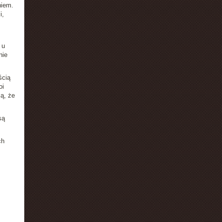
niem.
i,
 u
nie
ścią
oi
ą, że
są
ch