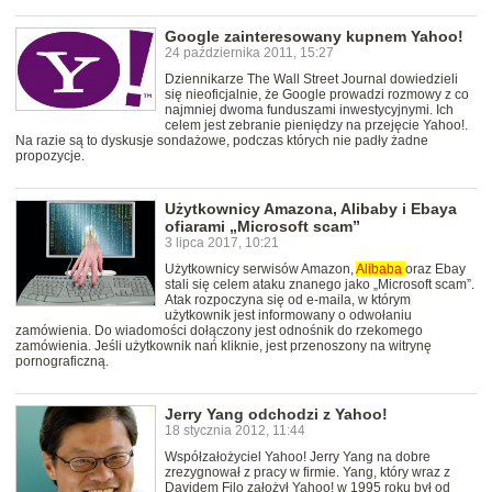
Google zainteresowany kupnem Yahoo!
24 października 2011, 15:27
Dziennikarze The Wall Street Journal dowiedzieli
się nieoficjalnie, że Google prowadzi rozmowy z co
najmniej dwoma funduszami inwestycyjnymi. Ich
celem jest zebranie pieniędzy na przejęcie Yahoo!.
Na razie są to dyskusje sondażowe, podczas których nie padły żadne
propozycje.
Użytkownicy Amazona, Alibaby i Ebaya
ofiarami „Microsoft scam”
3 lipca 2017, 10:21
Użytkownicy serwisów Amazon,
Alibaba
oraz Ebay
stali się celem ataku znanego jako „Microsoft scam”.
Atak rozpoczyna się od e-maila, w którym
użytkownik jest informowany o odwołaniu
zamówienia. Do wiadomości dołączony jest odnośnik do rzekomego
zamówienia. Jeśli użytkownik nań kliknie, jest przenoszony na witrynę
pornograficzną.
Jerry Yang odchodzi z Yahoo!
18 stycznia 2012, 11:44
Współzałożyciel Yahoo! Jerry Yang na dobre
zrezygnował z pracy w firmie. Yang, który wraz z
Davidem Filo założył Yahoo! w 1995 roku był od