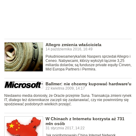
Allegro zmienia właściciela
14 października 2016, 16:49
Południowoamerykański Naspers sprzedał Allegro i
Ceneo. Nabywcami, którzy wyłożyli łącznie 3,25
miliarda dolarów, są fundusze private equity Cinven,
Mid Europa Partners i Permira.
Ballmer: nie chcemy kupować hardware'u
22 kwietnia 2009, 14:17
Niedawno media doniosły, że Oracle przejmie Suna. Transakcja zmieni rynek
IT, dlatego też dziennikarze zaczęli się zastanawiać, czy nie powinniśmy się
spodziewać podobnych wielkich przejęć.
W Chinach z Internetu korzysta aż 731
mln osób
31 stycznia 2017, 14:22
Jak poinformowało China Internet Network