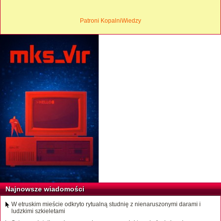
Patroni KopalniWiedzy
Najnowsze wiadomości
W etruskim mieście odkryto rytualną studnię z nienaruszonymi darami i
ludzkimi szkieletami