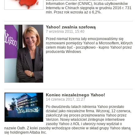
Information Center (CNNIC), liczba użytkowników
Internetu w Chinach sięgnęła w grudniu 2016 r. 731
mln. Przez rok wzrosła aż o 6,2%.
Yahoo! zwalnia szefową
7 września 2011, 15:40
Przed niemal trzema laty emocjonowaliśmy się
rozmowami pomiędzy Yahoo! a Microsoftem, których
celem miało być - początkowo - kupno Yahoo! przez
producenta Windows
Koniec niezależnego Yahoo!
14 czerwca 2017, 11:27
Po dwudziestu latach istnienia Yahoo przestało
działać jako niezależne firma. Wczoraj, 12 czerwca,
zakończył się proces przejmowania Yahoo przez
Verizon. Nowy właściciel zintegruje internetowe
zasoby Yahoo z AOL i utworzy nowy wydział o
nazwie Oath. Z kolei zasoby wchodzące obecnie w skład grupy Yahoo staną
się holdingiem Altaba Inc.