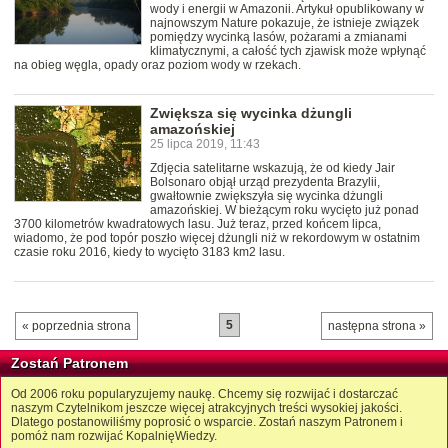
wody i energii w Amazonii. Artykuł opublikowany w
najnowszym Nature pokazuje, że istnieje związek
pomiędzy wycinką lasów, pożarami a zmianami
klimatycznymi, a całość tych zjawisk może wpłynąć
na obieg węgla, opady oraz poziom wody w rzekach.
Zwiększa się wycinka dżungli
amazońskiej
25 lipca 2019, 11:43
Zdjęcia satelitarne wskazują, że od kiedy Jair
Bolsonaro objął urząd prezydenta Brazylii,
gwałtownie zwiększyła się wycinka dżungli
amazońskiej. W bieżącym roku wycięto już ponad
3700 kilometrów kwadratowych lasu. Już teraz, przed końcem lipca,
wiadomo, że pod topór poszło więcej dżungli niż w rekordowym w ostatnim
czasie roku 2016, kiedy to wycięto 3183 km2 lasu.
5
« poprzednia strona
następna strona »
Zostań Patronem
Od 2006 roku popularyzujemy naukę. Chcemy się rozwijać i dostarczać
naszym Czytelnikom jeszcze więcej atrakcyjnych treści wysokiej jakości.
Dlatego postanowiliśmy poprosić o wsparcie. Zostań naszym Patronem i
pomóż nam rozwijać KopalnięWiedzy.