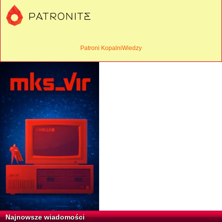
Patroni KopalniWiedzy
Najnowsze wiadomości