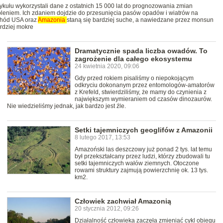
kułu wykorzystali dane z ostatnich 15 000 lat do prognozowania zmian
leniem. Ich zdaniem dojdzie do przesunięcia pasów opadów i wiatrów na
achód USA oraz
Amazonia
staną się bardziej suche, a nawiedzane przez monsun
rdziej mokre
Dramatycznie spada liczba owadów. To
zagrożenie dla całego ekosystemu
24 kwietnia 2020, 09:06
Gdy przed rokiem pisaliśmy o niepokojącym
odkryciu dokonanym przez entomologów-amatorów
z Krefeld, stwierdziliśmy, że mamy do czynienia z
największym wymieraniem od czasów dinozaurów.
Nie wiedzieliśmy jednak, jak bardzo jest źle.
Setki tajemniczych geoglifów z Amazonii
8 lutego 2017, 13:53
Amazoński las deszczowy już ponad 2 tys. lat temu
był przekształcany przez ludzi, którzy zbudowali tu
setki tajemniczych wałów ziemnych. Otoczone
rowami struktury zajmują powierzchnię ok. 13 tys.
km2.
Człowiek zachwiał Amazonią
20 stycznia 2012, 09:26
Działalność człowieka zaczęła zmieniać cykl obiegu