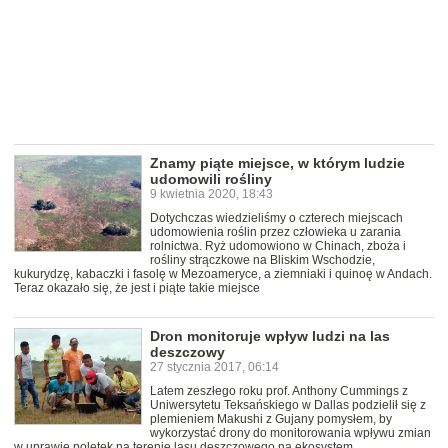
Znamy piąte miejsce, w którym ludzie
udomowili rośliny
9 kwietnia 2020, 18:43
Dotychczas wiedzieliśmy o czterech miejscach
udomowienia roślin przez człowieka u zarania
rolnictwa. Ryż udomowiono w Chinach, zboża i
rośliny strączkowe na Bliskim Wschodzie,
kukurydzę, kabaczki i fasolę w Mezoameryce, a ziemniaki i quinoę w Andach.
Teraz okazało się, że jest i piąte takie miejsce
Dron monitoruje wpływ ludzi na las
deszczowy
27 stycznia 2017, 06:14
Latem zeszłego roku prof. Anthony Cummings z
Uniwersytetu Teksańskiego w Dallas podzielił się z
plemieniem Makushi z Gujany pomysłem, by
wykorzystać drony do monitorowania wpływu zmian
w uprawie poletek na terenie lasu deszczowego na ekosystem.