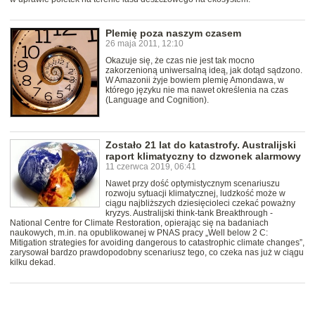
Plemię poza naszym czasem
26 maja 2011, 12:10
Okazuje się, że czas nie jest tak mocno
zakorzenioną uniwersalną ideą, jak dotąd sądzono.
W Amazonii żyje bowiem plemię Amondawa, w
którego języku nie ma nawet określenia na czas
(Language and Cognition).
Zostało 21 lat do katastrofy. Australijski
raport klimatyczny to dzwonek alarmowy
11 czerwca 2019, 06:41
Nawet przy dość optymistycznym scenariuszu
rozwoju sytuacji klimatycznej, ludzkość może w
ciągu najbliższych dziesięcioleci czekać poważny
kryzys. Australijski think-tank Breakthrough -
National Centre for Climate Restoration, opierając się na badaniach
naukowych, m.in. na opublikowanej w PNAS pracy „Well below 2 C:
Mitigation strategies for avoiding dangerous to catastrophic climate changes”,
zarysował bardzo prawdopodobny scenariusz tego, co czeka nas już w ciągu
kilku dekad.