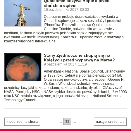
Qualcomm pozywa Apple'a przed
chińskim sądem
16 października 2017, 08:33
Qualcomm próbuje doprowadzić do wydania w
Chinach sądowego zakazu sprzedaży i produkcji
iPhone'ów. Rzecznik prasowa Qualcommu,
Christine Trimble, potwierdziła w rozmowie z
mediami, że firma złożyła pozew w pekińskim sądzie zajmującym się
kwestiami własności intelektualnej. Koncern z Cupertino został oskarżony o
kradzież własności intelektualnej
Stany Zjednoczone skupią się na
Księżycu przed wyprawą na Marsa?
9 października 2017, 11:19
Amerykański National Space Council, ustanowiony
w 1989 roku, zebrał się po raz pierwszy od 24 lat.
Organizację powołał do życia prezydent George H.
W. Bush. W jej skład wchodzili wysocy rangą
urzędnicy, tacy jaki sekretarz stanu, sekretarz skarbu, dyrektor CIA czy szef
NASA. Pomiędzy NSC a NASA szybko doszło do poważnych tarć i już w 1993
roku NSC zostało rozwiązane, a jego obowiązki przejął National Science and
Technology Council.
…
31
…
« poprzednia strona
następna strona »