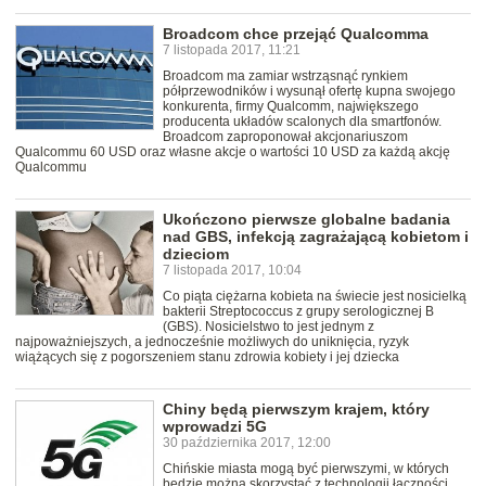
Broadcom chce przejąć Qualcomma
7 listopada 2017, 11:21
Broadcom ma zamiar wstrząsnąć rynkiem
półprzewodników i wysunął ofertę kupna swojego
konkurenta, firmy Qualcomm, największego
producenta układów scalonych dla smartfonów.
Broadcom zaproponował akcjonariuszom
Qualcommu 60 USD oraz własne akcje o wartości 10 USD za każdą akcję
Qualcommu
Ukończono pierwsze globalne badania
nad GBS, infekcją zagrażającą kobietom i
dzieciom
7 listopada 2017, 10:04
Co piąta ciężarna kobieta na świecie jest nosicielką
bakterii Streptococcus z grupy serologicznej B
(GBS). Nosicielstwo to jest jednym z
najpoważniejszych, a jednocześnie możliwych do uniknięcia, ryzyk
wiążących się z pogorszeniem stanu zdrowia kobiety i jej dziecka
Chiny będą pierwszym krajem, który
wprowadzi 5G
30 października 2017, 12:00
Chińskie miasta mogą być pierwszymi, w których
będzie można skorzystać z technologii łączności