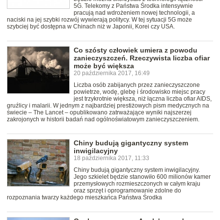
5G. Telekomy z Państwa Środka intensywnie
pracują nad wdrożeniem nowej technologii, a
naciski na jej szybki rozwój wywierają politycy. W tej sytuacji 5G może
szybciej być dostępna w Chinach niż w Japonii, Korei czy USA.
Co szósty człowiek umiera z powodu
zanieczyszczeń. Rzeczywista liczba ofiar
może być większa
20 października 2017, 16:49
Liczba osób zabijanych przez zanieczyszczone
powietrze, wodę, glebę i środowisko miejsc pracy
jest trzykrotnie większa, niż łączna liczba ofiar AIDS,
gruźlicy i malarii. W jednym z najbardziej prestiżowych pism medycznych na
świecie – The Lancet – opublikowano zatrważające wyniki najszerzej
zakrojonych w historii badań nad ogólnoświatowym zanieczyszczeniem.
Chiny budują gigantyczny system
inwigilacyjny
18 października 2017, 11:33
Chiny budują gigantyczny system inwigilacyjny.
Jego szkielet będzie stanowiło 600 milionów kamer
przemysłowych rozmieszczonych w całym kraju
oraz sprzęt i oprogramowanie zdolne do
rozpoznania twarzy każdego mieszkańca Państwa Środka