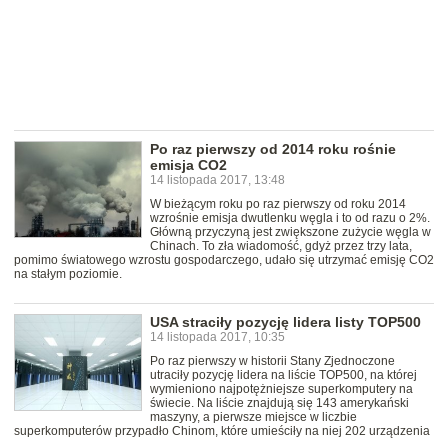
Po raz pierwszy od 2014 roku rośnie
emisja CO2
14 listopada 2017, 13:48
W bieżącym roku po raz pierwszy od roku 2014
wzrośnie emisja dwutlenku węgla i to od razu o 2%.
Główną przyczyną jest zwiększone zużycie węgla w
Chinach. To zła wiadomość, gdyż przez trzy lata,
pomimo światowego wzrostu gospodarczego, udało się utrzymać emisję CO2
na stałym poziomie.
USA straciły pozycję lidera listy TOP500
14 listopada 2017, 10:35
Po raz pierwszy w historii Stany Zjednoczone
utraciły pozycję lidera na liście TOP500, na której
wymieniono najpotężniejsze superkomputery na
świecie. Na liście znajdują się 143 amerykański
maszyny, a pierwsze miejsce w liczbie
superkomputerów przypadło Chinom, które umieściły na niej 202 urządzenia