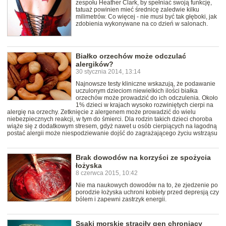
zespołu Heather Clark, by spełniać swoją funkcję,
tatuaż powinien mieć średnicę zaledwie kilku
milimetrów. Co więcej - nie musi być tak głęboki, jak
zdobienia wykonywane na co dzień w salonach.
Białko orzechów może odczulać
alergików?
30 stycznia 2014, 13:14
Najnowsze testy kliniczne wskazują, że podawanie
uczulonym dzieciom niewielkich ilości białka
orzechów może prowadzić do ich odczulenia. Około
1% dzieci w krajach wysoko rozwiniętych cierpi na
alergię na orzechy. Zetknięcie z alergenem może prowadzić do wielu
niebezpiecznych reakcji, w tym do śmierci. Dla rodzin takich dzieci choroba
wiąże się z dodatkowym stresem, gdyż nawet u osób cierpiących na łagodną
postać alergii może niespodziewanie dojść do zagrażającego życiu wstrząsu
Brak dowodów na korzyści ze spożycia
łożyska
8 czerwca 2015, 10:42
Nie ma naukowych dowodów na to, że zjedzenie po
porodzie łożyska uchroni kobiety przed depresją czy
bólem i zapewni zastrzyk energii.
Ssaki morskie straciły gen chroniący