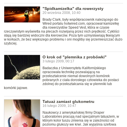
"Spidkamizelka" dla rowerzysty
20 września 2008, 10:40
Brady Clark, były współpracownik należącego do
Wired portalu hotwired.com, opracował kamizelkę
dla rowerzystów Speed Vest, która w czasie
rzeczywistym wyświetla na plecach rozwijaną przez nich prędkość. Cykliści
stają się bardziej widoczni dla kierowców. Poza tym uzmysławiają tkwiącym
w korkach, że bez większego problemu i oni mogliby się przemieszczać dużo
szybciej.
O krok od "plemnika z probówki"
3 lutego 2009, 00:17
Badaczka z Uniwersytetu Kalifornijskiego
opracowała technikę pozwalającą na
przekształcenie niemal dowolnych komórek
pobranych z ciała dorosłego człowieka do postaci
zdolnej do przekształcania się w plemniki lub
komórki jajowe.
Tatuaż zamiast glukometru
16 lutego 2009, 10:47
Naukowcy z amerykańskiej firmy Draper
Laboratories pracują nad specjalnym tatuażem, w
którym kolor tuszu zmienia się w zależności od
poziomu glukozy we krwi. Jak wyjaśnia szefowa