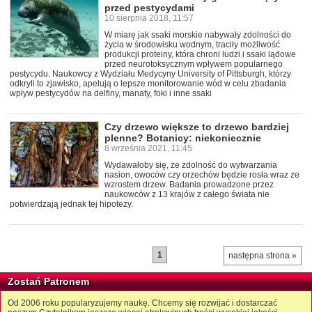
przed pestycydami
10 sierpnia 2018, 11:57
W miarę jak ssaki morskie nabywały zdolności do
życia w środowisku wodnym, traciły możliwość
produkcji proteiny, która chroni ludzi i ssaki lądowe
przed neurotoksycznym wpływem popularnego
pestycydu. Naukowcy z Wydziału Medycyny University of Pittsburgh, którzy
odkryli to zjawisko, apelują o lepsze monitorowanie wód w celu zbadania
wpływ pestycydów na delfiny, manaty, foki i inne ssaki
Czy drzewo większe to drzewo bardziej
plenne? Botanicy: niekoniecznie
8 września 2021, 11:45
Wydawałoby się, że zdolność do wytwarzania
nasion, owoców czy orzechów będzie rosła wraz ze
wzrostem drzew. Badania prowadzone przez
naukowców z 13 krajów z całego świata nie
potwierdzają jednak tej hipotezy.
1
następna strona »
Zostań Patronem
Od 2006 roku popularyzujemy naukę. Chcemy się rozwijać i dostarczać