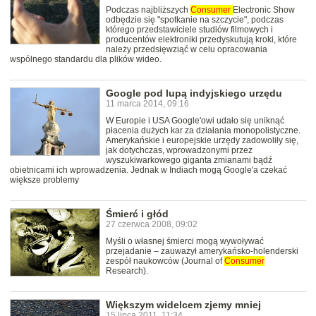
Podczas najbliższych
Consumer
Electronic Show
odbędzie się "spotkanie na szczycie", podczas
którego przedstawiciele studiów filmowych i
producentów elektroniki przedyskutują kroki, które
należy przedsięwziąć w celu opracowania
wspólnego standardu dla plików wideo.
Google pod lupą indyjskiego urzędu
11 marca 2014, 09:16
W Europie i USA Google'owi udało się uniknąć
płacenia dużych kar za działania monopolistyczne.
Amerykańskie i europejskie urzędy zadowoliły się,
jak dotychczas, wprowadzonymi przez
wyszukiwarkowego giganta zmianami bądź
obietnicami ich wprowadzenia. Jednak w Indiach mogą Google'a czekać
większe problemy
Śmierć i głód
27 czerwca 2008, 09:02
Myśli o własnej śmierci mogą wywoływać
przejadanie – zauważył amerykańsko-holenderski
zespół naukowców (Journal of
Consumer
Research).
Większym widelcem zjemy mniej
15 lipca 2011, 11:34