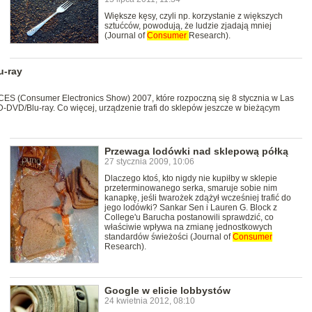
Większe kęsy, czyli np. korzystanie z większych
sztućców, powodują, że ludzie zjadają mniej
(Journal of
Consumer
Research).
u-ray
 CES (Consumer Electronics Show) 2007, które rozpoczną się 8 stycznia w Las
DVD/Blu-ray. Co więcej, urządzenie trafi do sklepów jeszcze w bieżącym
Przewaga lodówki nad sklepową półką
27 stycznia 2009, 10:06
Dlaczego ktoś, kto nigdy nie kupiłby w sklepie
przeterminowanego serka, smaruje sobie nim
kanapkę, jeśli twarożek zdążył wcześniej trafić do
jego lodówki? Sankar Sen i Lauren G. Block z
College'u Barucha postanowili sprawdzić, co
właściwie wpływa na zmianę jednostkowych
standardów świeżości (Journal of
Consumer
Research).
Google w elicie lobbystów
24 kwietnia 2012, 08:10