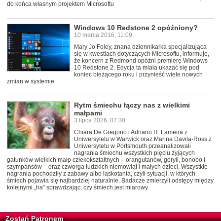
do końca własnym projektem Microsoftu
Windows 10 Redstone 2 opóźniony?
10 marca 2016, 11:09
Mary Jo Foley, znana dziennikarka specjalizująca
się w kwestiach dotyczących Microsoftu, informuje,
że koncern z Redmond opóźni premierę Windows
10 Redstone 2. Edycja ta miała ukazać się pod
koniec bieżącego roku i przynieść wiele nowych
zmian w systemie
Rytm śmiechu łączy nas z wielkimi
małpami
3 lipca 2026, 07:30
Chiara De Gregorio i Adriano R. Lameira z
Uniwersytetu w Warwick oraz Marina Davila-Ross z
Uniwersytetu w Portsmouth przeanalizowali
nagrania śmiechu wszystkich pięciu żyjących
gatunków wielkich małp człekokształtnych – orangutanów, goryli, bonobo i
szympansów – oraz czworga ludzkich niemowląt i małych dzieci. Wszystkie
nagrania pochodziły z zabawy albo łaskotania, czyli sytuacji, w których
śmiech pojawia się najbardziej naturalnie. Badacze zmierzyli odstępy między
kolejnymi „ha” sprawdzając, czy śmiech jest miarowy.
Zostań Patronem