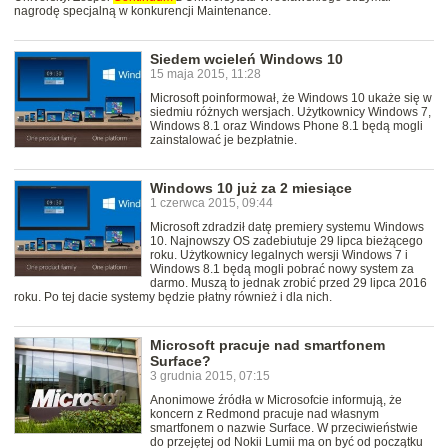
nagrodę specjalną w konkurencji Maintenance.
Siedem wcieleń Windows 10
15 maja 2015, 11:28
Microsoft poinformował, że Windows 10 ukaże się w
siedmiu różnych wersjach. Użytkownicy Windows 7,
Windows 8.1 oraz Windows Phone 8.1 będą mogli
zainstalować je bezpłatnie.
Windows 10 już za 2 miesiące
1 czerwca 2015, 09:44
Microsoft zdradził datę premiery systemu Windows
10. Najnowszy OS zadebiutuje 29 lipca bieżącego
roku. Użytkownicy legalnych wersji Windows 7 i
Windows 8.1 będą mogli pobrać nowy system za
darmo. Muszą to jednak zrobić przed 29 lipca 2016
roku. Po tej dacie systemy będzie płatny również i dla nich.
Microsoft pracuje nad smartfonem
Surface?
3 grudnia 2015, 07:15
Anonimowe źródła w Microsofcie informują, że
koncern z Redmond pracuje nad własnym
smartfonem o nazwie Surface. W przeciwieństwie
do przejętej od Nokii Lumii ma on być od początku