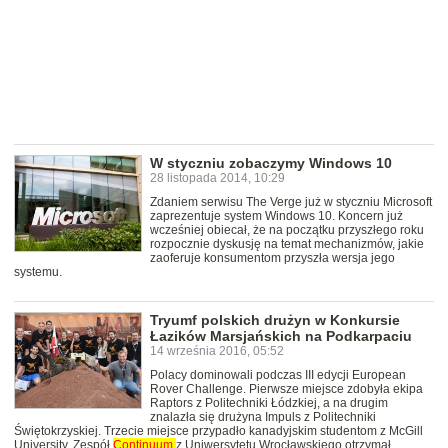
W styczniu zobaczymy Windows 10
28 listopada 2014, 10:29
Zdaniem serwisu The Verge już w styczniu Microsoft
zaprezentuje system Windows 10. Koncern już
wcześniej obiecał, że na początku przyszłego roku
rozpocznie dyskusję na temat mechanizmów, jakie
zaoferuje konsumentom przyszła wersja jego
systemu.
Tryumf polskich drużyn w Konkursie
Łazików Marsjańskich na Podkarpaciu
14 września 2016, 05:52
Polacy dominowali podczas III edycji European
Rover Challenge. Pierwsze miejsce zdobyła ekipa
Raptors z Politechniki Łódzkiej, a na drugim
znalazła się drużyna Impuls z Politechniki
Świętokrzyskiej. Trzecie miejsce przypadło kanadyjskim studentom z McGill
University. Zespół
Continuum
z Uniwersytetu Wrocławskiego otrzymał