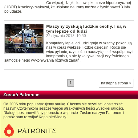
Co więcej, dzięki tlenowej komorze hiperbarycznej
(HBOT) Izraelczyk wykazał, że uśpione neurony można ożywić nawet 3 lata
po udarze.
Maszyny zyskują ludzkie cechy. I są w
tym lepsze od ludzi
22 stycznia 2018, 10:50
Komputery lepiej od ludzi grają w szachy, pokonują
nas w coraz większej liczbie dziedzin. Rodzi się
więc pytanie, czy można nauczyć je też współpracy i
kompromisu, a nie tylko rywalizacji czy świetnego
samodzielnego wykonywania różnych zadań.
1
następna strona »
Zostań Patronem
Od 2006 roku popularyzujemy naukę. Chcemy się rozwijać i dostarczać
naszym Czytelnikom jeszcze więcej atrakcyjnych treści wysokiej jakości.
Dlatego postanowiliśmy poprosić o wsparcie. Zostań naszym Patronem i
pomóż nam rozwijać KopalnięWiedzy.