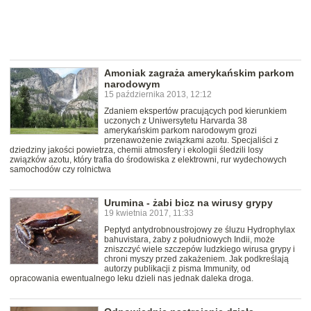
Amoniak zagraża amerykańskim parkom
narodowym
15 października 2013, 12:12
Zdaniem ekspertów pracujących pod kierunkiem
uczonych z Uniwersytetu Harvarda 38
amerykańskim parkom narodowym grozi
przenawożenie związkami azotu. Specjaliści z
dziedziny jakości powietrza, chemii atmosfery i ekologii śledzili losy
związków azotu, który trafia do środowiska z elektrowni, rur wydechowych
samochodów czy rolnictwa
Urumina - żabi bicz na wirusy grypy
19 kwietnia 2017, 11:33
Peptyd antydrobnoustrojowy ze śluzu Hydrophylax
bahuvistara, żaby z południowych Indii, może
zniszczyć wiele szczepów ludzkiego wirusa grypy i
chroni myszy przed zakażeniem. Jak podkreślają
autorzy publikacji z pisma Immunity, od
opracowania ewentualnego leku dzieli nas jednak daleka droga.