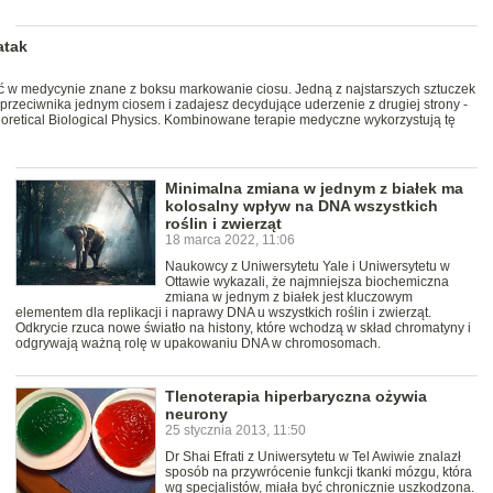
atak
ć w medycynie znane z boksu markowanie ciosu. Jedną z najstarszych sztuczek
przeciwnika jednym ciosem i zadajesz decydujące uderzenie z drugiej strony -
eoretical Biological Physics. Kombinowane terapie medyczne wykorzystują tę
Minimalna zmiana w jednym z białek ma
kolosalny wpływ na DNA wszystkich
roślin i zwierząt
18 marca 2022, 11:06
Naukowcy z Uniwersytetu Yale i Uniwersytetu w
Ottawie wykazali, że najmniejsza biochemiczna
zmiana w jednym z białek jest kluczowym
elementem dla replikacji i naprawy DNA u wszystkich roślin i zwierząt.
Odkrycie rzuca nowe światło na histony, które wchodzą w skład chromatyny i
odgrywają ważną rolę w upakowaniu DNA w chromosomach.
Tlenoterapia hiperbaryczna ożywia
neurony
25 stycznia 2013, 11:50
Dr Shai Efrati z Uniwersytetu w Tel Awiwie znalazł
sposób na przywrócenie funkcji tkanki mózgu, która
wg specjalistów, miała być chronicznie uszkodzona.