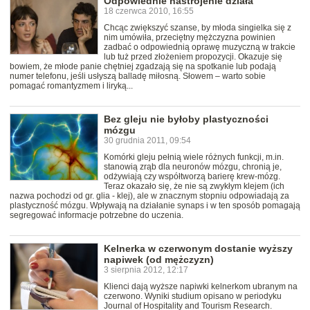
Odpowiednie nastrojenie działa
18 czerwca 2010, 16:55
Chcąc zwiększyć szanse, by młoda singielka się z
nim umówiła, przeciętny mężczyzna powinien
zadbać o odpowiednią oprawę muzyczną w trakcie
lub tuż przed złożeniem propozycji. Okazuje się
bowiem, że młode panie chętniej zgadzają się na spotkanie lub podają
numer telefonu, jeśli usłyszą balladę miłosną. Słowem – warto sobie
pomagać romantyzmem i liryką...
Bez gleju nie byłoby plastyczności
mózgu
30 grudnia 2011, 09:54
Komórki gleju pełnią wiele różnych funkcji, m.in.
stanowią zrąb dla neuronów mózgu, chronią je,
odżywiają czy współtworzą barierę krew-mózg.
Teraz okazało się, że nie są zwykłym klejem (ich
nazwa pochodzi od gr. glia - klej), ale w znacznym stopniu odpowiadają za
plastyczność mózgu. Wpływają na działanie synaps i w ten sposób pomagają
segregować informacje potrzebne do uczenia.
Kelnerka w czerwonym dostanie wyższy
napiwek (od mężczyzn)
3 sierpnia 2012, 12:17
Klienci dają wyższe napiwki kelnerkom ubranym na
czerwono. Wyniki studium opisano w periodyku
Journal of Hospitality and Tourism Research.