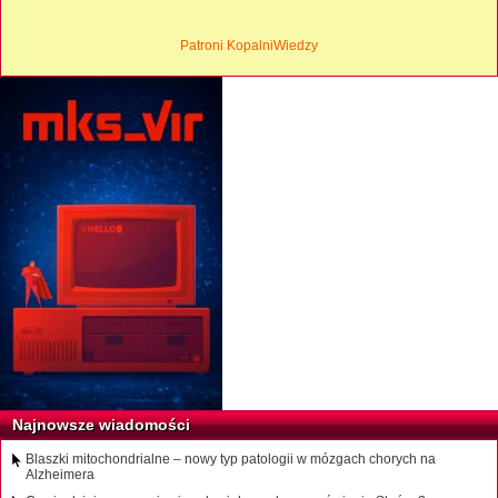
Patroni KopalniWiedzy
Najnowsze wiadomości
Blaszki mitochondrialne – nowy typ patologii w mózgach chorych na
Alzheimera