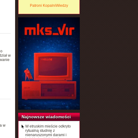
Patroni KopalniWiedzy
 o
dział w
owanie
Najnowsze wiadomości
 a w
W etruskim mieście odkryto
rytualną studnię z
nienaruszonymi darami i