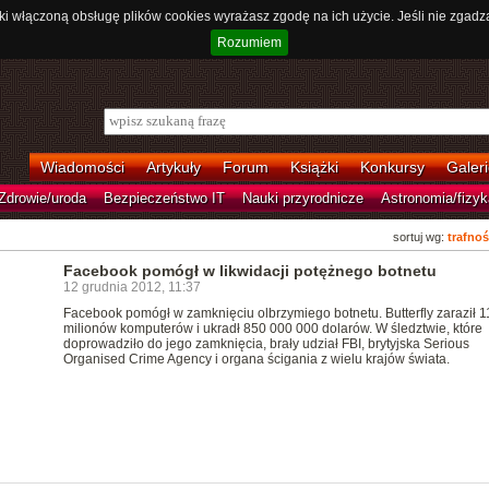
ki włączoną obsługę plików cookies wyrażasz zgodę na ich użycie. Jeśli nie zgadz
Rozumiem
Wiadomości
Artykuły
Forum
Książki
Konkursy
Galeri
Zdrowie/uroda
Bezpieczeństwo IT
Nauki przyrodnicze
Astronomia/fizyk
sortuj wg:
trafnoś
Facebook pomógł w likwidacji potężnego botnetu
12 grudnia 2012, 11:37
Facebook pomógł w zamknięciu olbrzymiego botnetu. Butterfly zaraził 1
milionów komputerów i ukradł 850 000 000 dolarów. W śledztwie, które
doprowadziło do jego zamknięcia, brały udział FBI, brytyjska Serious
Organised Crime Agency i organa ścigania z wielu krajów świata.