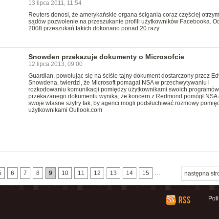
13 lipca 2011, 11:54
Reuters donosi, że amerykańskie organa ścigania coraz częściej otrzy
sądów pozwolenie na przeszukanie profili użytkowników Facebooka. O
2008 przeszukań takich dokonano ponad 20 razy
Snowden przekazuje dokumenty o Microsofcie
12 lipca 2013, 09:00
Guardian, powołując się na ściśle tajny dokument dostarczony przez E
Snowdena, twierdzi, że Microsoft pomagał NSA w przechwytywaniu i
rozkodowaniu komunikacji pomiędzy użytkownikami swoich programów.
przekazanego dokumentu wynika, że koncern z Redmond pomógł NSA 
swoje własne szyfry tak, by agenci mogli podsłuchiwać rozmowy pomię
użytkownikami Outlook.com
5
6
7
8
9
10
11
12
13
14
15
…
następna str
Pol