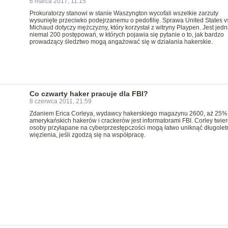
6 marca 2017, 11:15
Prokuratorzy stanowi w stanie Waszyngton wycofali wszelkie zarzuty
wysunięte przeciwko podejrzanemu o pedofilię. Sprawa United States v
Michaud dotyczy mężczyzny, który korzystał z witryny Playpen. Jest jedn
niemal 200 postępowań, w których pojawia się pytanie o to, jak bardzo
prowadzący śledztwo mogą angażować się w działania hakerskie.
Co czwarty haker pracuje dla FBI?
8 czerwca 2011, 21:59
Zdaniem Erica Corleya, wydawcy hakerskiego magazynu 2600, aż 25%
amerykańskich hakerów i crackerów jest informatorami FBI. Corley twier
osoby przyłapane na cyberprzestępczości mogą łatwo uniknąć długolet
więzienia, jeśli zgodzą się na współpracę.