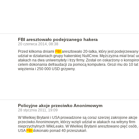
FBI aresztowało podejrzanego hakera
20 czerwca 2014, 08:38
Przed kilkoma dniami
FBI
aresztowało 20-latka, który jest podejrzewany
udział w działaniach grupy hakerskiej NullCrew. Mężczyzna miał brać u
atakach na dwa uniwersytety i trzy firmy. Został on oskarżony o konspir
celem dokonania defraudacji za pomocą komputera. Grozi mu do 10 lat
więzienia i 250 000 USD grzywny.
Policyjne akcje przeciwko Anonimowym
28 stycznia 2011, 19:09
W Wielkiej Brytanii i USA prowadzone są coraz szerzej zakrojone akcje
przeciwko Anonimowym, którzy wzięli udział w atakach na witryny firm
nieprzychylnych WikiLeaks. W Wielkiej Brytanii aresztowano pięć osób,
USA
FBI
dokonało ponad 40 przeszukań.