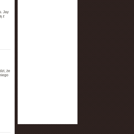
s. Jay
ą z
dzi, że
niego