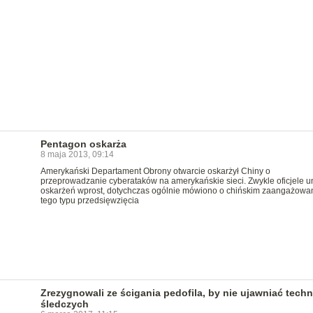
Pentagon oskarża
8 maja 2013, 09:14
Amerykański Departament Obrony otwarcie oskarżył Chiny o
przeprowadzanie cyberataków na amerykańskie sieci. Zwykle oficjele u
oskarżeń wprost, dotychczas ogólnie mówiono o chińskim zaangażowa
tego typu przedsięwzięcia
Zrezygnowali ze ścigania pedofila, by nie ujawniać techn
śledczych