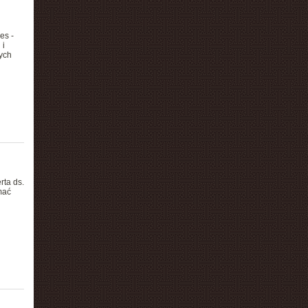
es -
 i
ych
rta ds.
mać