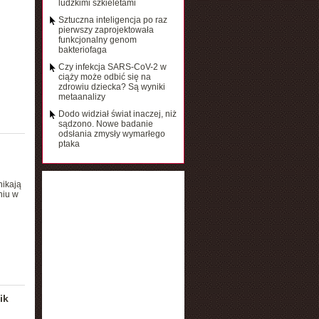
ludzkimi szkieletami
Sztuczna inteligencja po raz
pierwszy zaprojektowała
funkcjonalny genom
bakteriofaga
Czy infekcja SARS-CoV-2 w
ciąży może odbić się na
zdrowiu dziecka? Są wyniki
metaanalizy
Dodo widział świat inaczej, niż
sądzono. Nowe badanie
odsłania zmysły wymarłego
ptaka
nikają
niu w
ik