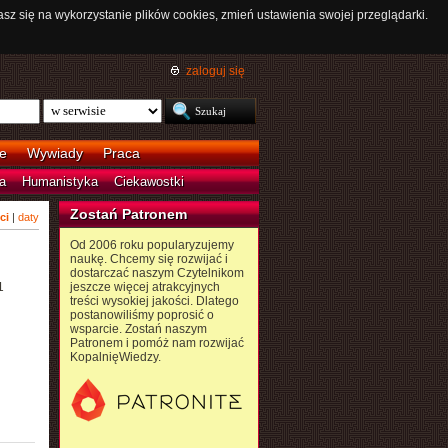
asz się na wykorzystanie plików cookies, zmień ustawienia swojej przeglądarki.
zaloguj się
e
Wywiady
Praca
a
Humanistyka
Ciekawostki
Zostań Patronem
ci
|
daty
Od 2006 roku popularyzujemy
naukę. Chcemy się rozwijać i
dostarczać naszym Czytelnikom
1
jeszcze więcej atrakcyjnych
treści wysokiej jakości. Dlatego
postanowiliśmy poprosić o
wsparcie. Zostań naszym
Patronem i pomóż nam rozwijać
KopalnięWiedzy.