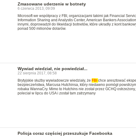
Zmasowane uderzenie w botnety
6 czerwca 2013, 09:09
Microsoft we współpracy z FBI, organizacjami takimi jak Financial Servic
Information Sharing and Analystis Center, American Bankers Association
innymi, doprowadził do likwidacji botnetów, które ukradły z kont bankow
ponad 500 milionów dolarów.
Wywiad wiedział, nie powiedział...
22 sierpnia 2017, 08:58
Brytyjskie służby wywiadowcze wiedziały, że
FBI
chce aresztować ekspe
bezpieczeństwa, Marcusa Hutchinsa, który niedawno pomógł powstrzy
robaka WannaCry. Mimo to Hutchins nie został przez GCHQ ostrzeżony,
poleciał w lipcu do USA i został tam zatrzymany
Policja coraz częściej przeszukuje Facebooka