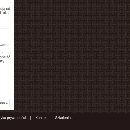
mują od
d roku
dwarda
 Z
obejść
dzy
ona »
ityka prywatności
|
Kontakt
Szkolenia