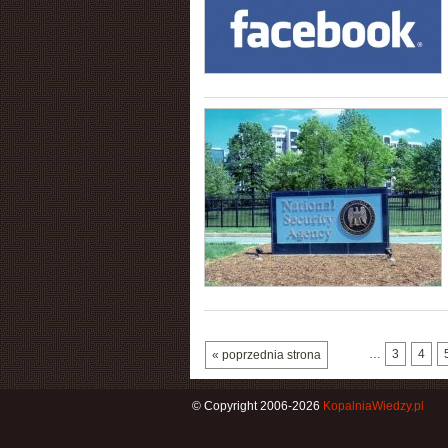
…
3
4
« poprzednia strona
© Copyright 2006-2026
KopalniaWiedzy.pl