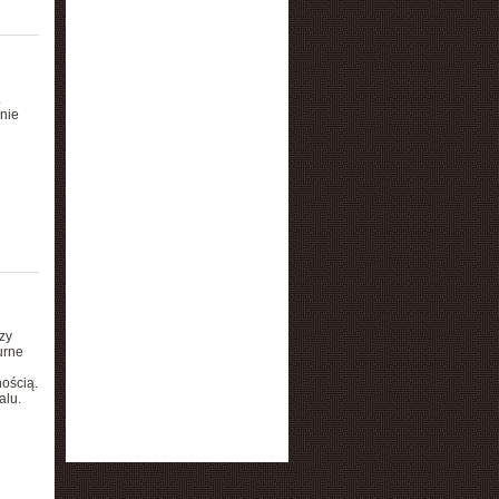
.
nie
zy
urne
nością.
alu.