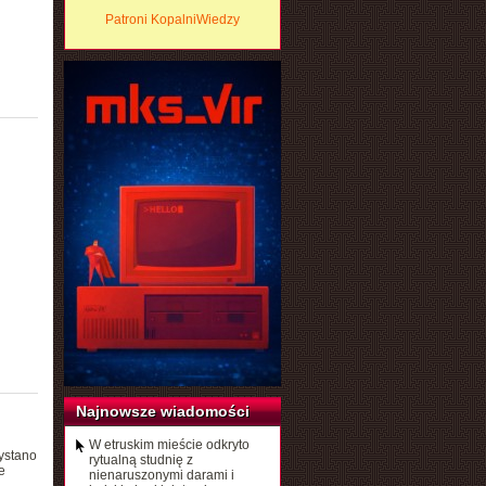
Patroni KopalniWiedzy
Najnowsze wiadomości
W etruskim mieście odkryto
ystano
rytualną studnię z
e
nienaruszonymi darami i