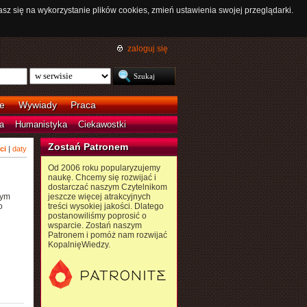
asz się na wykorzystanie plików cookies, zmień ustawienia swojej przeglądarki.
zaloguj się
e
Wywiady
Praca
a
Humanistyka
Ciekawostki
Zostań Patronem
ci
|
daty
Od 2006 roku popularyzujemy
naukę. Chcemy się rozwijać i
dostarczać naszym Czytelnikom
nym
jeszcze więcej atrakcyjnych
o
treści wysokiej jakości. Dlatego
postanowiliśmy poprosić o
wsparcie. Zostań naszym
Patronem i pomóż nam rozwijać
KopalnięWiedzy.