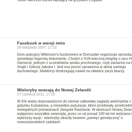
South stworzyli trunek bazujący na grzybach z pępka.
Facebook w wersji retro
28 listopada 2007, 17:32
Dom aukcyjny Wilkinson's Auctioneers w Doncaster organizuje sprzeda
spowitego legendą dokumentu. Chodzi o XVII-wieczną książkę o ojcu 
Garnecie, jednym z uczestników spisku prochowego, czyli zamachu na 
Anglii i Szkocji Jakuba I. Jest ona ponoć oprawiona w skórę samego
duchownego. Niektórzy dostrzegają nawet na okładce zarys twarzy.
Wieloryby wracają do Nowej Zelandii
27 czerwca 2011, 17:25
W XIX wieku doprowadzono do niemal całkowitej zagłady wielorybów z
gatunku Eubalanea, a niewielkie populacje, które przetrwały, przetrzebił
nielegalnych polowaniach Związek Radziecki. W okolicach Nowej Zelan
wytępiono wszystkie zwierzęta, przez co od ponad 100 lat nie widziano 
wybrzeży wysp - wieloryby utraciły bowiem „pamięć genetyczną" o
nowozelandzkich zatokach