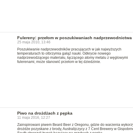
Fulereny: przełom w poszukiwaniach nadprzewodnictwa
25 maja 2010, 13:46
Poszukiwanie nadprzewodników pracujących w jak najwyższych
temperaturach to olbrzymia gałąź nauki. Odkrycie nowego
nadprzewodzącego materiału, łączącego atomy metalu z węglowymi
fulerenami, może stanowić przełom w tej dziedzinie.
Piwo na drożdżach z pępka
11 maja 2016, 12:27
Zainspirowani piwem Beard Beer z Oregonu, gdzie do warzenia wykorz
drożdże pozyskane z brody, Australijczycy z 7 Cent Brewery w Gispobrn