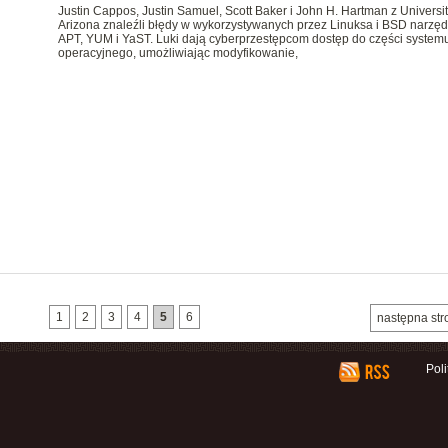
Justin Cappos, Justin Samuel, Scott Baker i John H. Hartman z Universit
Arizona znaleźli błędy w wykorzystywanych przez Linuksa i BSD narzęd
APT, YUM i YaST. Luki dają cyberprzestępcom dostęp do części system
operacyjnego, umożliwiając modyfikowanie,
1
2
3
4
5
6
następna str
Pol