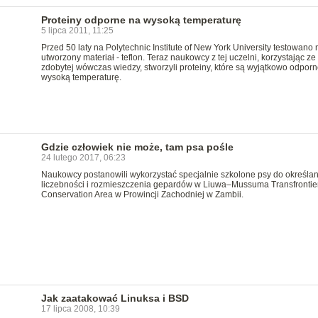
Proteiny odporne na wysoką temperaturę
5 lipca 2011, 11:25
Przed 50 laty na Polytechnic Institute of New York University testowano
utworzony materiał - teflon. Teraz naukowcy z tej uczelni, korzystając ze
zdobytej wówczas wiedzy, stworzyli proteiny, które są wyjątkowo odpor
wysoką temperaturę.
Gdzie człowiek nie może, tam psa pośle
24 lutego 2017, 06:23
Naukowcy postanowili wykorzystać specjalnie szkolone psy do określan
liczebności i rozmieszczenia gepardów w Liuwa–Mussuma Transfrontie
Conservation Area w Prowincji Zachodniej w Zambii.
Jak zaatakować Linuksa i BSD
17 lipca 2008, 10:39