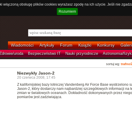
ki włączoną obsługę plików cookies wyrażasz zgodę na ich użycie. Jeśli nie zgadz
Rozumiem
Wiadomości
Artykuły
Forum
Książki
Konkursy
Galeri
Zdrowie/uroda
Bezpieczeństwo IT
Nauki przyrodnicze
Astronomia/fizyk
sortuj wg:
trafnoś
Niezwykły Jason-2
20 czerwca 2008, 17:45
Z kalifornijskiej bazy lotniczej Vandenberg Air Force Base wystrzelono sa
Jason-2, który dostarczy nam najbardziej szczegółowych informacji na 
zmian w światowych oceanach. Dokładność dokonywanych przez nieg
pomiarów jest zadziwiająca.