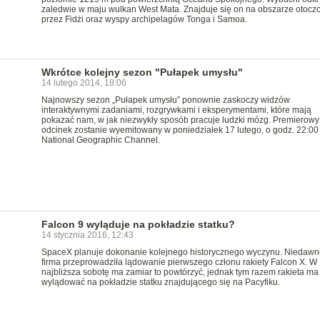
zaledwie w maju wulkan West Mata. Znajduje się on na obszarze otoc
przez Fidżi oraz wyspy archipelagów Tonga i Samoa.
Wkrótce kolejny sezon "Pułapek umysłu"
14 lutego 2014, 18:06
Najnowszy sezon „Pułapek umysłu” ponownie zaskoczy widzów
interaktywnymi zadaniami, rozgrywkami i eksperymentami, które mają
pokazać nam, w jak niezwykły sposób pracuje ludzki mózg. Premierowy
odcinek zostanie wyemitowany w poniedziałek 17 lutego, o godz. 22:00
National Geographic Channel.
Falcon 9 wyląduje na pokładzie statku?
14 stycznia 2016, 12:43
SpaceX planuje dokonanie kolejnego historycznego wyczynu. Niedawn
firma przeprowadziła lądowanie pierwszego członu rakiety Falcon X. W
najbliższa sobotę ma zamiar to powtórzyć, jednak tym razem rakieta ma
wylądować na pokładzie statku znajdującego się na Pacyfiku.