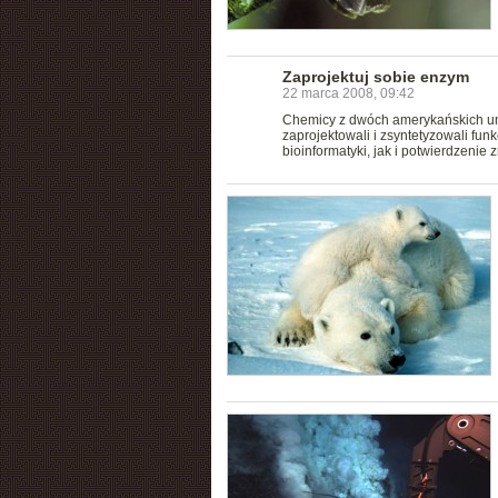
Zaprojektuj sobie enzym
22 marca 2008, 09:42
Chemicy z dwóch amerykańskich uni
zaprojektowali i zsyntetyzowali fun
bioinformatyki, jak i potwierdzenie