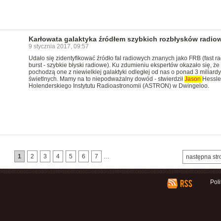
Karłowata galaktyka źródłem szybkich rozbłysków radio
9 stycznia 2017, 09:57
Udało się zidentyfikować źródło fal radiowych znanych jako FRB (fast ra
burst - szybkie błyski radiowe). Ku zdumieniu ekspertów okazało się, że
pochodzą one z niewielkiej galaktyki odległej od nas o ponad 3 miliardy 
świetlnych. Mamy na to niepodważalny dowód - stwierdził
Jason
Hessle
Holenderskiego Instytutu Radioastronomii (ASTRON) w Dwingeloo.
1
2
3
4
5
6
7
…
następna str
Pol