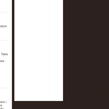
torii
 Takie
kowe
anu i
na
yty