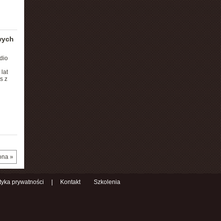
wych
dio
lat
s z
ona »
ityka prywatności
|
Kontakt
Szkolenia