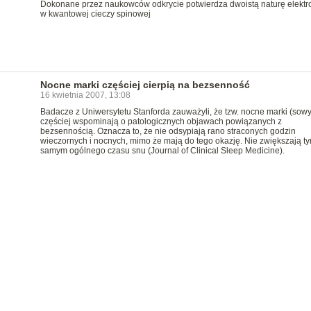
Dokonane przez naukowców odkrycie potwierdza dwoistą naturę elekt
w kwantowej cieczy spinowej
Nocne marki częściej cierpią na bezsenność
16 kwietnia 2007, 13:08
Badacze z Uniwersytetu Stanforda zauważyli, że tzw. nocne marki (sowy
częściej wspominają o patologicznych objawach powiązanych z
bezsennością. Oznacza to, że nie odsypiają rano straconych godzin
wieczornych i nocnych, mimo że mają do tego okazję. Nie zwiększają t
samym ogólnego czasu snu (Journal of Clinical Sleep Medicine).