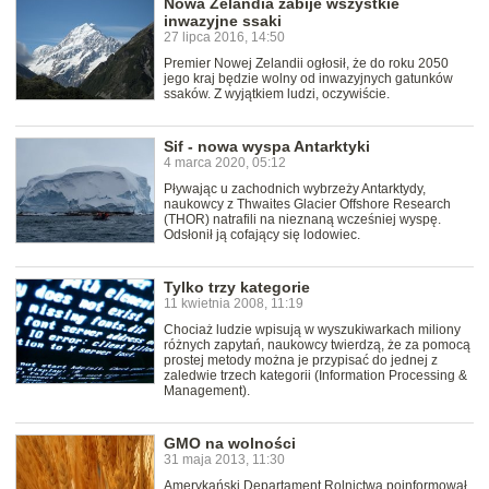
Nowa Zelandia zabije wszystkie
inwazyjne ssaki
27 lipca 2016, 14:50
Premier Nowej Zelandii ogłosił, że do roku 2050
jego kraj będzie wolny od inwazyjnych gatunków
ssaków. Z wyjątkiem ludzi, oczywiście.
Sif - nowa wyspa Antarktyki
4 marca 2020, 05:12
Pływając u zachodnich wybrzeży Antarktydy,
naukowcy z Thwaites Glacier Offshore Research
(THOR) natrafili na nieznaną wcześniej wyspę.
Odsłonił ją cofający się lodowiec.
Tylko trzy kategorie
11 kwietnia 2008, 11:19
Chociaż ludzie wpisują w wyszukiwarkach miliony
różnych zapytań, naukowcy twierdzą, że za pomocą
prostej metody można je przypisać do jednej z
zaledwie trzech kategorii (Information Processing &
Management).
GMO na wolności
31 maja 2013, 11:30
Amerykański Departament Rolnictwa poinformował