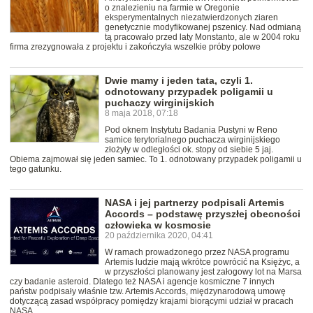
o znalezieniu na farmie w Oregonie
eksperymentalnych niezatwierdzonych ziaren
genetycznie modyfikowanej pszenicy. Nad odmianą
tą pracowało przed laty Monstanto, ale w 2004 roku
firma zrezygnowała z projektu i zakończyła wszelkie próby polowe
Dwie mamy i jeden tata, czyli 1.
odnotowany przypadek poligamii u
puchaczy wirginijskich
8 maja 2018, 07:18
Pod oknem Instytutu Badania Pustyni w Reno
samice terytorialnego puchacza wirginijskiego
złożyły w odległości ok. stopy od siebie 5 jaj.
Obiema zajmował się jeden samiec. To 1. odnotowany przypadek poligamii u
tego gatunku.
NASA i jej partnerzy podpisali Artemis
Accords – podstawę przyszłej obecności
człowieka w kosmosie
20 października 2020, 04:41
W ramach prowadzonego przez NASA programu
Artemis ludzie mają wkrótce powrócić na Księżyc, a
w przyszłości planowany jest załogowy lot na Marsa
czy badanie asteroid. Dlatego też NASA i agencje kosmiczne 7 innych
państw podpisały właśnie tzw. Artemis Accords, międzynarodową umowę
dotyczącą zasad współpracy pomiędzy krajami biorącymi udział w pracach
NASA.