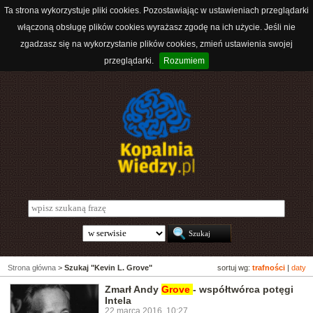
Ta strona wykorzystuje pliki cookies. Pozostawiając w ustawieniach przeglądarki
włączoną obsługę plików cookies wyrażasz zgodę na ich użycie. Jeśli nie
zgadzasz się na wykorzystanie plików cookies, zmień ustawienia swojej
przeglądarki.
Rozumiem
Strona główna
>
Szukaj "Kevin L. Grove"
sortuj wg:
trafności
|
daty
Zmarł Andy
Grove
- współtwórca potęgi
Intela
22 marca 2016, 10:27