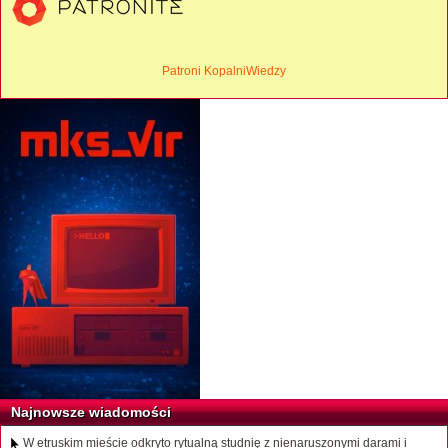
Patroni KopalniWiedzy
Najnowsze wiadomości
W etruskim mieście odkryto rytualną studnię z nienaruszonymi darami i