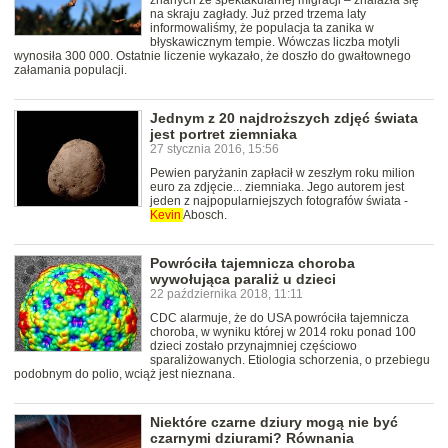
znanych ze spektakularnej migracji – znalazła się
na skraju zagłady. Już przed trzema laty
informowaliśmy, że populacja ta zanika w
błyskawicznym tempie. Wówczas liczba motyli
wynosiła 300 000. Ostatnie liczenie wykazało, że doszło do gwałtownego
załamania populacji.
Jednym z 20 najdroższych zdjęć świata
jest portret ziemniaka
27 stycznia 2016, 15:56
Pewien paryżanin zapłacił w zeszłym roku milion
euro za zdjęcie... ziemniaka. Jego autorem jest
jeden z najpopularniejszych fotografów świata -
Kevin
Abosch.
Powróciła tajemnicza choroba
wywołująca paraliż u dzieci
22 października 2018, 11:11
CDC alarmuje, że do USA powróciła tajemnicza
choroba, w wyniku której w 2014 roku ponad 100
dzieci zostało przynajmniej częściowo
sparaliżowanych. Etiologia schorzenia, o przebiegu
podobnym do polio, wciąż jest nieznana.
Niektóre czarne dziury mogą nie być
czarnymi dziurami? Równania