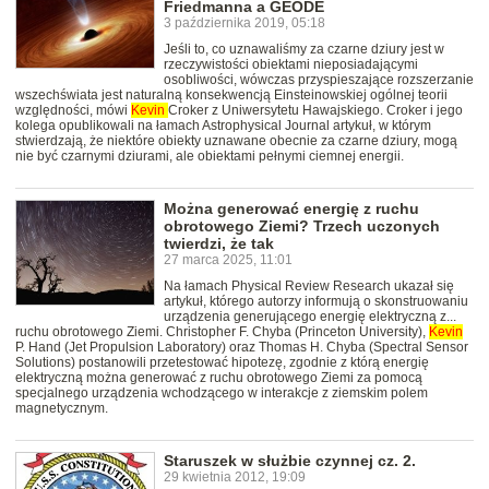
Friedmanna a GEODE
3 października 2019, 05:18
Jeśli to, co uznawaliśmy za czarne dziury jest w
rzeczywistości obiektami nieposiadającymi
osobliwości, wówczas przyspieszające rozszerzanie
wszechświata jest naturalną konsekwencją Einsteinowskiej ogólnej teorii
względności, mówi
Kevin
Croker z Uniwersytetu Hawajskiego. Croker i jego
kolega opublikowali na łamach Astrophysical Journal artykuł, w którym
stwierdzają, że niektóre obiekty uznawane obecnie za czarne dziury, mogą
nie być czarnymi dziurami, ale obiektami pełnymi ciemnej energii.
Można generować energię z ruchu
obrotowego Ziemi? Trzech uczonych
twierdzi, że tak
27 marca 2025, 11:01
Na łamach Physical Review Research ukazał się
artykuł, którego autorzy informują o skonstruowaniu
urządzenia generującego energię elektryczną z...
ruchu obrotowego Ziemi. Christopher F. Chyba (Princeton University),
Kevin
P. Hand (Jet Propulsion Laboratory) oraz Thomas H. Chyba (Spectral Sensor
Solutions) postanowili przetestować hipotezę, zgodnie z którą energię
elektryczną można generować z ruchu obrotowego Ziemi za pomocą
specjalnego urządzenia wchodzącego w interakcje z ziemskim polem
magnetycznym.
Staruszek w służbie czynnej cz. 2.
29 kwietnia 2012, 19:09