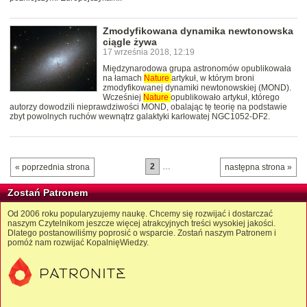
Zmodyfikowana dynamika newtonowska
ciągle żywa
17 września 2018, 12:19
Międzynarodowa grupa astronomów opublikowała
na łamach
Nature
artykuł, w którym broni
zmodyfikowanej dynamiki newtonowskiej (MOND).
Wcześniej
Nature
opublikowało artykuł, którego
autorzy dowodzili nieprawdziwości MOND, obalając tę teorię na podstawie
zbyt powolnych ruchów wewnątrz galaktyki karłowatej NGC1052-DF2.
2
…
« poprzednia strona
następna strona »
Zostań Patronem
Od 2006 roku popularyzujemy naukę. Chcemy się rozwijać i dostarczać
naszym Czytelnikom jeszcze więcej atrakcyjnych treści wysokiej jakości.
Dlatego postanowiliśmy poprosić o wsparcie. Zostań naszym Patronem i
pomóż nam rozwijać KopalnięWiedzy.