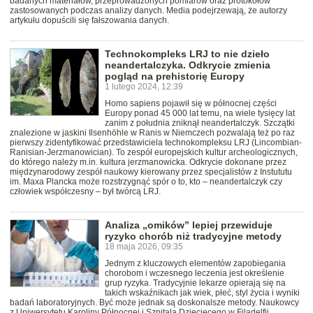
badanych materiałów, przeprowadzonych pomiarów oraz protokołów
zastosowanych podczas analizy danych. Media podejrzewają, że autorzy
artykułu dopuścili się fałszowania danych.
Technokompleks LRJ to nie dzieło
neandertalczyka. Odkrycie zmienia
pogląd na prehistorię Europy
1 lutego 2024, 12:39
Homo sapiens pojawił się w północnej części
Europy ponad 45 000 lat temu, na wiele tysięcy lat
zanim z południa zniknął neandertalczyk. Szczątki
znalezione w jaskini Ilsenhöhle w Ranis w Niemczech pozwalają też po raz
pierwszy zidentyfikować przedstawiciela technokompleksu LRJ (Lincombian-
Ranisian-Jerzmanowician). To zespół europejskich kultur archeologicznych,
do którego należy m.in. kultura jerzmanowicka. Odkrycie dokonane przez
międzynarodowy zespół naukowy kierowany przez specjalistów z Instututu
im. Maxa Plancka może rozstrzygnąć spór o to, kto – neandertalczyk czy
człowiek współczesny – był twórcą LRJ.
Analiza „omików” lepiej przewiduje
ryzyko chorób niż tradycyjne metody
18 maja 2026, 09:35
Jednym z kluczowych elementów zapobiegania
chorobom i wczesnego leczenia jest określenie
grup ryzyka. Tradycyjnie lekarze opierają się na
takich wskaźnikach jak wiek, płeć, styl życia i wyniki
badań laboratoryjnych. Być może jednak są doskonalsze metody. Naukowcy
z Uniwersytetu Karoliny Północnej i Szpitala Dziecięcego w Filadelfii,