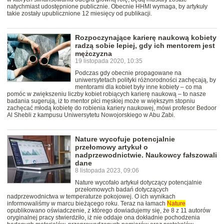
natychmiast udostępnione publicznie. Obecnie HHMI wymaga, by artykuły
takie zostały upublicznione 12 miesięcy od publikacji.
Rozpoczynające karierę naukową kobiety
radzą sobie lepiej, gdy ich mentorem jest
mężczyzna
19 listopada 2020, 10:35
Podczas gdy obecnie propagowane na
uniwersytetach polityki różnorodności zachęcają, by
mentorami dla kobiet były inne kobiety – co ma
pomóc w zwiększeniu liczby kobiet robiących karierę naukową – to nasze
badania sugerują, iż to mentor płci męskiej może w większym stopniu
zachęcać młodą kobietę do robienia kariery naukowej, mówi profesor Bedoor
Al Shebli z kampusu Uniwersytetu Nowojorskiego w Abu Zabi.
Nature wycofuje potencjalnie
przełomowy artykuł o
nadprzewodnictwie. Naukowcy fałszowali
dane
8 listopada 2023, 09:06
Nature wycofało artykuł dotyczący potencjalnie
przełomowych badań dotyczących
nadprzewodnictwa w temperaturze pokojowej. O ich wynikach
informowaliśmy w marcu bieżącego roku. Teraz na łamach
Nature
opublikowano oświadczenie, z którego dowiadujemy się, że 8 z 11 autorów
oryginalnej pracy stwierdziło, iż nie oddaje ona dokładnie pochodzenia