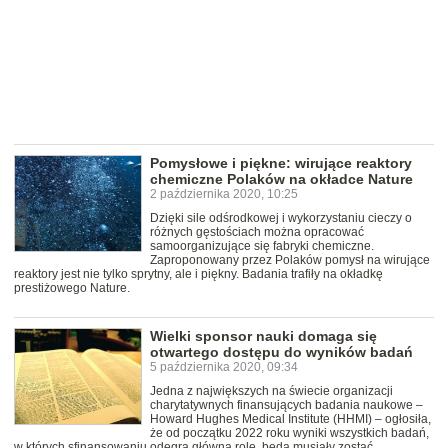
Pomysłowe i piękne: wirujące reaktory
chemiczne Polaków na okładce Nature
2 października 2020, 10:25
Dzięki sile odśrodkowej i wykorzystaniu cieczy o
różnych gęstościach można opracować
samoorganizujące się fabryki chemiczne.
Zaproponowany przez Polaków pomysł na wirujące
reaktory jest nie tylko sprytny, ale i piękny. Badania trafiły na okładkę
prestiżowego Nature.
Wielki sponsor nauki domaga się
otwartego dostępu do wyników badań
5 października 2020, 09:34
Jedna z największych na świecie organizacji
charytatywnych finansujących badania naukowe –
Howard Hughes Medical Institute (HHMI) – ogłosiła,
że od początku 2022 roku wyniki wszystkich badań,
w których sfinansowaniu odegra główną rolę, będą musiały zostać