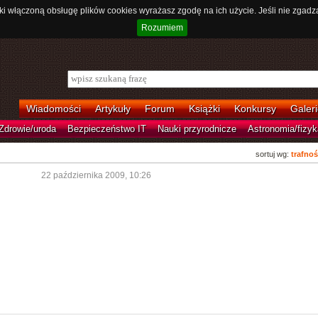
ki włączoną obsługę plików cookies wyrażasz zgodę na ich użycie. Jeśli nie zgadz
Rozumiem
Wiadomości
Artykuły
Forum
Książki
Konkursy
Galeri
Zdrowie/uroda
Bezpieczeństwo IT
Nauki przyrodnicze
Astronomia/fizyk
sortuj wg:
trafnoś
22 października 2009, 10:26