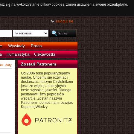
asz się na wykorzystanie plików cookies, zmień ustawienia swojej przeglądarki.
zaloguj się
e
Wywiady
Praca
a
Humanistyka
Ciekawostki
Zostań Patronem
ci
|
daty
Od 2006 roku popularyzujemy
naukę. Chcemy się rozwijać i
dostarczać naszym Czytelnikom
jeszcze więcej atrakcyjnych
treści wysokiej jakości. Dlatego
postanowiliśmy poprosić o
wsparcie. Zostań naszym
Patronem i pomóż nam rozwijać
KopalnięWiedzy.