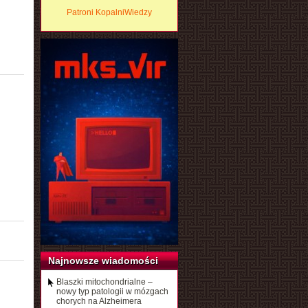
Patroni KopalniWiedzy
Najnowsze wiadomości
Blaszki mitochondrialne –
nowy typ patologii w mózgach
chorych na Alzheimera