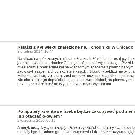
Książki z XVI wieku znalezione na... chodniku w Chicago
3 grudnia 2024, 10:44
Na ulicach współczesnych miast można znaleźć wiele interesujących rz
jednak pewien mieszkaniec Chicago trafił na coś wyjątkowego. Przed k
miesiącami Robert Miller był na wieczornym spacerze z psem Sparkym,
zauważył leżące na chodniku stare książki. Nikogo w pobliżu nie było, 
Miller obawiał się, że jeśli je zostawi, to w nocy zmokną i ulegną zniszcz
Nie chciał do tego dopuścić, bo jako absolwent historii, na pierwszy rzut
poznał, że może mieć do czynienia ze starymi wydaniami.
Komputery kwantowe trzeba będzie zakopywać pod ziem
lub otaczać ołowiem?
2 września 2020, 09:19
Amerykańscy fizycy ostrzegają, że w przyszłości komputery kwantowe 
musiały być chronione grubą warstwą ołowiu lub... przechowywane głę