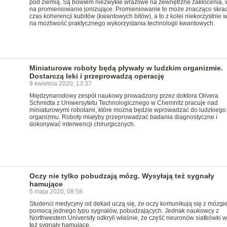
pod ziemią. Są bowiem niezwykle wrażliwe na zewnętrzne zakłócenia, 
na promieniowanie jonizujące. Promieniowanie to może znacząco skra
czas koherencji kubitów (kwantowych bitów), a to z kolei niekorzystnie 
na możliwość praktycznego wykorzystania technologii kwantowych.
Miniaturowe roboty będą pływały w ludzkim organizmie.
Dostarczą leki i przeprowadzą operację
9 kwietnia 2020, 13:37
Międzynarodowy zespół naukowy prowadzony przez doktora Olivera
Schmidta z Uniwersytetu Technologicznego w Chemnitz pracuje nad
miniaturowymi robotami, które można będzie wprowadzać do ludzkiego
organizmu. Roboty miałyby przeprowadzać badania diagnostyczne i
dokonywać interwencji chirurgicznych.
Oczy nie tylko pobudzają mózg. Wysyłają też sygnały
hamujące
5 maja 2020, 08:58
Studenci medycyny od dekad uczą się, że oczy komunikują się z mózgi
pomocą jednego typu sygnałów, pobudzających. Jednak naukowcy z
Northwestern University odkryli właśnie, że część neuronów siatkówki w
też sygnały hamujące.