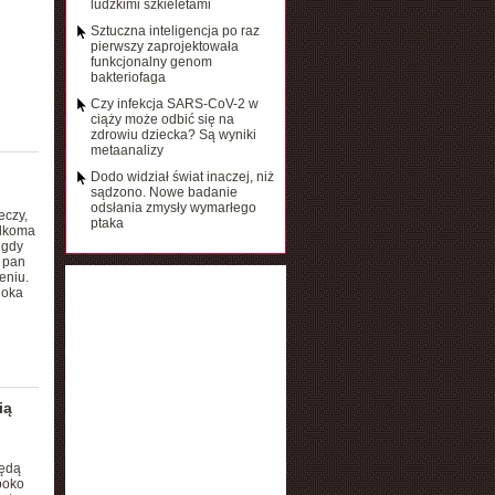
ludzkimi szkieletami
Sztuczna inteligencja po raz
pierwszy zaprojektowała
funkcjonalny genom
bakteriofaga
Czy infekcja SARS-CoV-2 w
ciąży może odbić się na
zdrowiu dziecka? Są wyniki
metaanalizy
Dodo widział świat inaczej, niż
sądzono. Nowe badanie
odsłania zmysły wymarłego
eczy,
ptaka
ilkoma
 gdy
a pan
eniu.
 oka
ią
będą
boko