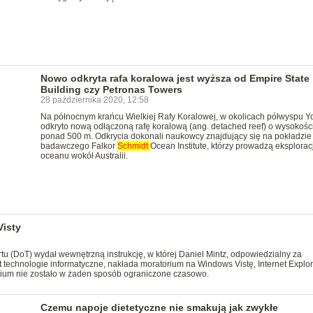
Nowo odkryta rafa koralowa jest wyższa od Empire State
Building czy Petronas Towers
28 października 2020, 12:58
Na północnym krańcu Wielkiej Rafy Koralowej, w okolicach półwyspu Yo
odkryto nową odłączoną rafę koralową (ang. detached reef) o wysokośc
ponad 500 m. Odkrycia dokonali naukowcy znajdujący się na pokładzie 
badawczego Falkor
Schmidt
Ocean Institute, którzy prowadzą eksplorac
oceanu wokół Australii.
isty
 (DoT) wydał wewnętrzną instrukcję, w której Daniel Mintz, odpowiedzialny za
technologie informatyczne, nakłada moratorium na Windows Vistę, Internet Explor
orium nie zostało w żaden sposób ograniczone czasowo.
Czemu napoje dietetyczne nie smakują jak zwykłe