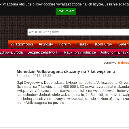
ki włączoną obsługę plików cookies wyrażasz zgodę na ich użycie. Jeśli nie zgadz
Rozumiem
Wiadomości
Artykuły
Forum
Książki
Konkursy
Galeri
Zdrowie/uroda
Bezpieczeństwo IT
Nauki przyrodnicze
Astronomia/fizyk
sortuj wg:
trafnoś
Menedżer Volkswagena skazany na 7 lat więzienia
8 grudnia 2017, 13:38
Sąd Okręgowy w Detroit skazał byłego menedżera Volkswagena, Oliver
Schmidta, na 7 lat więzienia i 400 000 USD grzywny za udział w skanda
związanym z fałszowaniem danych o emisji z rur wydechowych firmowy
samochodów. Jednak wiele wskazuje na to, że Schmidt, mimo iż niewątp
jest jedną z osób zamieszanych w skandal, stał się kozłem ofiarnym rz
przez Volkswagena na pożarcie.