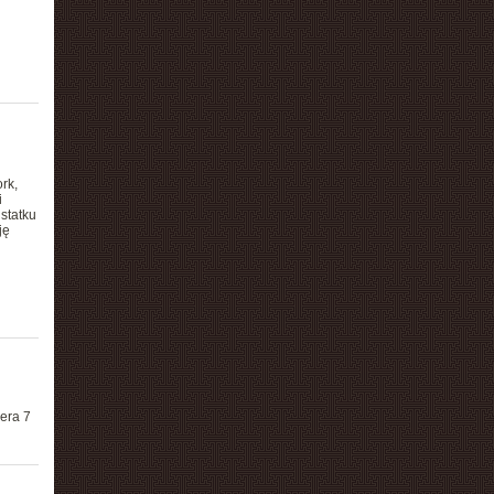
rk,
i
statku
ję
era 7