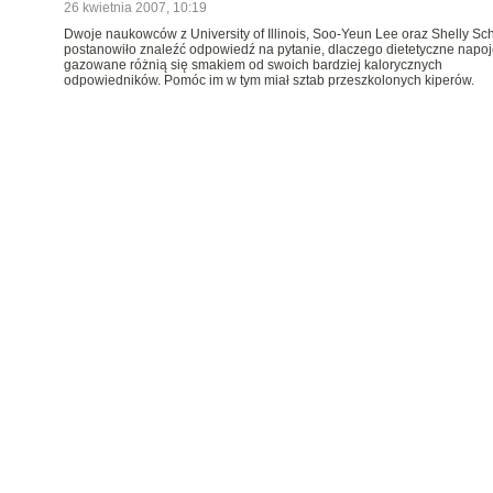
26 kwietnia 2007, 10:19
Dwoje naukowców z University of Illinois, Soo-Yeun Lee oraz Shelly Sch
postanowiło znaleźć odpowiedź na pytanie, dlaczego dietetyczne napoj
gazowane różnią się smakiem od swoich bardziej kalorycznych
odpowiedników. Pomóc im w tym miał sztab przeszkolonych kiperów.