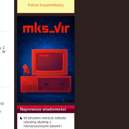
Patroni KopalniWiedzy
. Z
a. W
ji.
:
Najnowsze wiadomości
m
W etruskim mieście odkryto
rytualną studnię z
nienaruszonymi darami i