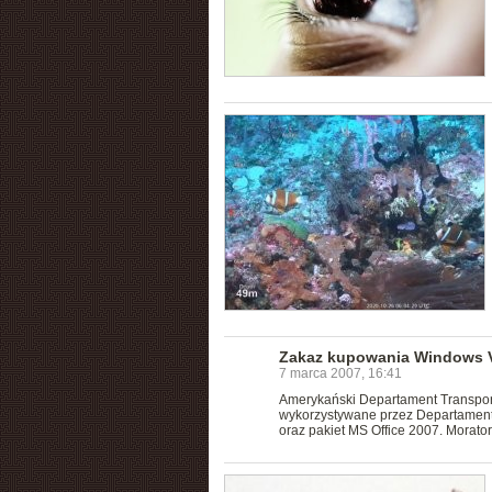
Zakaz kupowania Windows V
7 marca 2007, 16:41
Amerykański Departament Transportu
wykorzystywane przez Departament 
oraz pakiet MS Office 2007. Morat