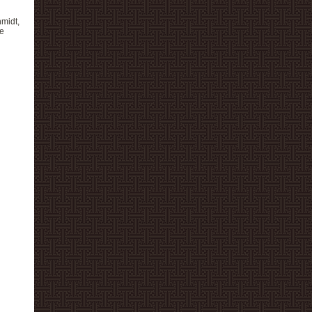
midt,
e