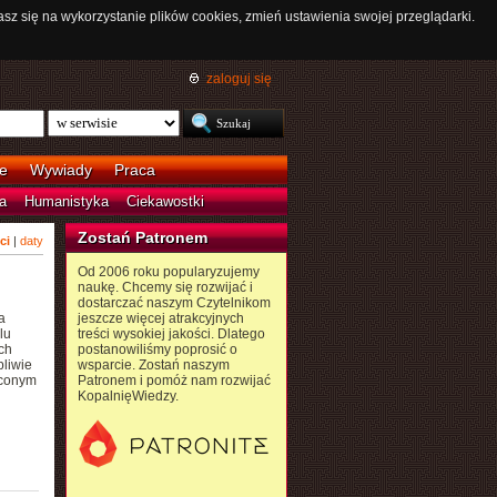
asz się na wykorzystanie plików cookies, zmień ustawienia swojej przeglądarki.
zaloguj się
e
Wywiady
Praca
a
Humanistyka
Ciekawostki
Zostań Patronem
ci
|
daty
Od 2006 roku popularyzujemy
naukę. Chcemy się rozwijać i
dostarczać naszym Czytelnikom
a
jeszcze więcej atrakcyjnych
lu
treści wysokiej jakości. Dlatego
ch
postanowiliśmy poprosić o
liwie
wsparcie. Zostań naszym
uconym
Patronem i pomóż nam rozwijać
KopalnięWiedzy.