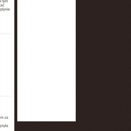
w tym
cać
wpłynie
em za
ysyła