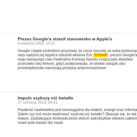
Prezes Google'a stracił stanowisko w Apple'u
4 sierpnia 2009, 10:32
Google i Apple pośrednio przyznały, że coraz mocniej ze sobą konkurują
rady nadzorczej Apple'a odszedł właśnie Eric
Schmidt
- prezes Google'
maju bieżącego roku Federalna Komisja Handlu rozpoczęła śledztwo
przeciwko obu firmom, gdyż podejrzewała, że bliskie związki obu
przedsiębiorstw naruszają przepisy antymonopolowe.
Impuls szybszy niż światło
27 czerwca 2010, 09:41
Prędkość nadświetlna jest nieosiągalna dla materii, energii oraz informac
Zatem czy coś może wędrować szybciej niż światło? Okazuje się, że tak
impuls. Zaskakujące doświadczenie dwóch astrofizyków otwiera całkie
nowe pole badań dla nauki.