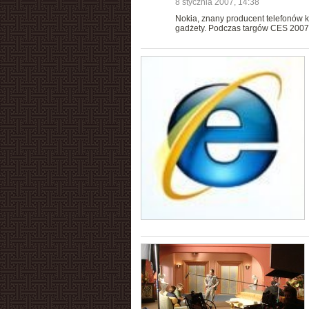
8 stycznia 2007, 14:38
Nokia, znany producent telefonów
gadżety. Podczas targów CES 2007 f