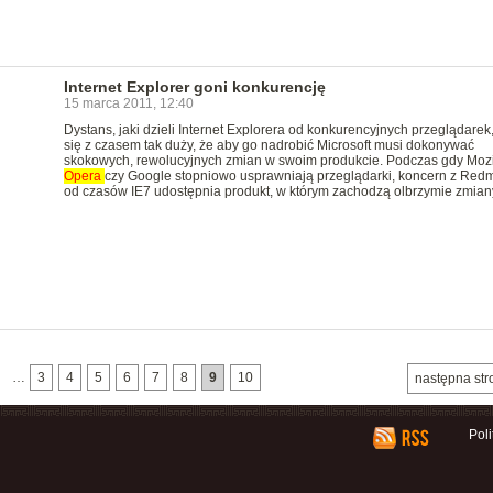
Internet Explorer goni konkurencję
15 marca 2011, 12:40
Dystans, jaki dzieli Internet Explorera od konkurencyjnych przeglądarek,
się z czasem tak duży, że aby go nadrobić Microsoft musi dokonywać
skokowych, rewolucyjnych zmian w swoim produkcie. Podczas gdy Mozi
Opera
czy Google stopniowo usprawniają przeglądarki, koncern z Red
od czasów IE7 udostępnia produkt, w którym zachodzą olbrzymie zmian
…
3
4
5
6
7
8
9
10
następna str
Pol