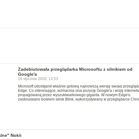
Zadebiutowała przeglądarka Microsoftu z silnikiem od
Google'a
16 stycznia 2020, 13:53
Microsoft udostępnił właśnie gotową najnowszą wersję swojej przegląda
Edge. Co interesujące, wzmacnia ona pozycję Google'a i wizję internet
propagowaną przez wyszukiwarkowego giganta. W nowym Edge'u
zastosowano bowiem silnik Blink, wykorzystywany w przeglądarce Chr
lne" Nokii