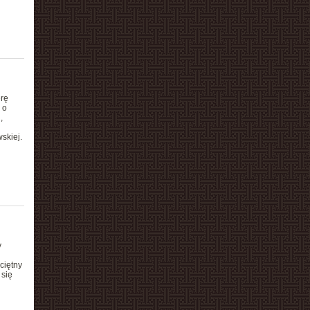
erę
 o
,
skiej.
y
ciętny
 się