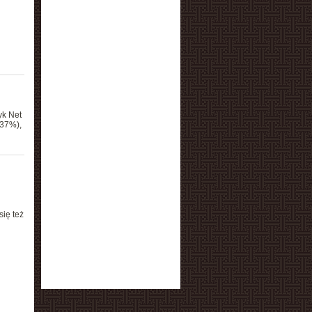
yk Net
,37%),
ię też