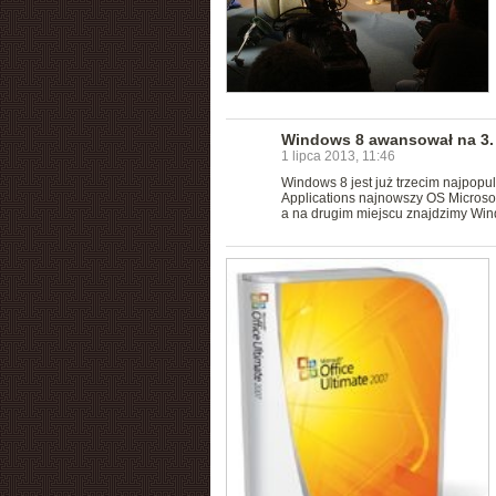
Windows 8 awansował na 3.
1 lipca 2013, 11:46
Windows 8 jest już trzecim najpop
Applications najnowszy OS Microso
a na drugim miejscu znajdzimy Wind