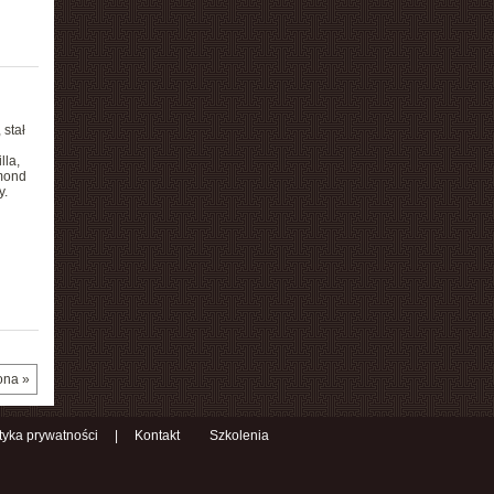
 stał
lla,
mond
y.
ona »
ityka prywatności
|
Kontakt
Szkolenia