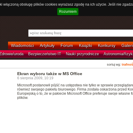
ki włączoną obsługę plików cookies wyrażasz zgodę na ich użycie. Jeśli nie zgadz
Rozumiem
Wiadomości
Artykuły
Forum
Książki
Konkursy
Galeri
Zdrowie/uroda
Bezpieczeństwo IT
Nauki przyrodnicze
Astronomia/fizyk
sortuj wg:
trafnoś
Ekran wyboru także w MS Office
6 sierpnia 2009, 10:19
Microsoft postanowił pójść na ustępstwa nie tylko w sprawie przeglądare
również swojego pakietu biurowego. Firma została oskarżona przed Ko
Europejską o to, że w pakiecie Microsoft Office preferuje swoje własne f
plików.