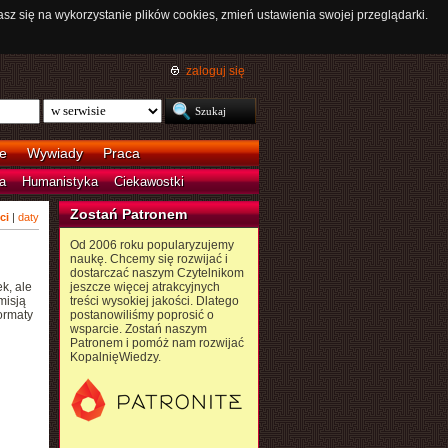
asz się na wykorzystanie plików cookies, zmień ustawienia swojej przeglądarki.
zaloguj się
e
Wywiady
Praca
a
Humanistyka
Ciekawostki
Zostań Patronem
ci
|
daty
Od 2006 roku popularyzujemy
naukę. Chcemy się rozwijać i
dostarczać naszym Czytelnikom
k, ale
jeszcze więcej atrakcyjnych
misją
treści wysokiej jakości. Dlatego
ormaty
postanowiliśmy poprosić o
wsparcie. Zostań naszym
Patronem i pomóż nam rozwijać
KopalnięWiedzy.