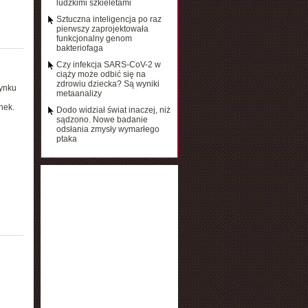
ludzkimi szkieletami
Sztuczna inteligencja po raz
pierwszy zaprojektowała
funkcjonalny genom
bakteriofaga
Czy infekcja SARS-CoV-2 w
ciąży może odbić się na
zdrowiu dziecka? Są wyniki
rynku
metaanalizy
nek.
Dodo widział świat inaczej, niż
sądzono. Nowe badanie
odsłania zmysły wymarłego
ptaka