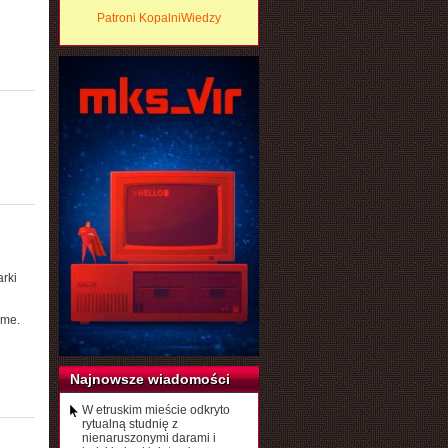
Patroni KopalniWiedzy
rki
u
ome.
Najnowsze wiadomości
W etruskim mieście odkryto
rytualną studnię z
nienaruszonymi darami i