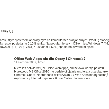
 pozycję
ularniejszym systemem operacyjnym na komputerach stacjonarnych. Według statyst
ftu jest w posiadaniu 5,10% rynku. Najpopularniejszym OS-em jest Windows 7 (44
ows XP (37,17%). Vista, z udziałem 4,62%, spadła na czwarte miejsce.
Office Web Apps nie dla Opery i Chrome'a?
11 sierpnia 2009, 10:28
Microsoft potwierdził, że Office Web Apps, online'owa wersja pakietu
biurowego MS Office 2010 nie będzie oficjalnie wspierała przeglądarek
Chrome i Opera. Na trudności w korzystaniu z Web Apps mogą natknąć s
użytkownicy Internet Explorera 6 oraz Safari dla Windows.