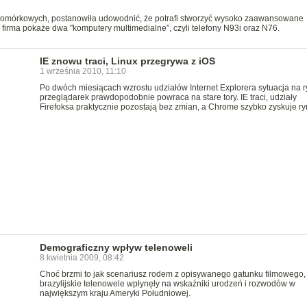
 komórkowych, postanowiła udowodnić, że potrafi stworzyć wysoko zaawansowane
irma pokaże dwa "komputery multimedialne”, czyli telefony N93i oraz N76.
IE znowu traci, Linux przegrywa z iOS
1 września 2010, 11:10
Po dwóch miesiącach wzrostu udziałów Internet Explorera sytuacja na 
przeglądarek prawdopodobnie powraca na stare tory. IE traci, udziały
Firefoksa praktycznie pozostają bez zmian, a Chrome szybko zyskuje ry
Demograficzny wpływ telenoweli
8 kwietnia 2009, 08:42
Choć brzmi to jak scenariusz rodem z opisywanego gatunku filmowego,
brazylijskie telenowele wpłynęły na wskaźniki urodzeń i rozwodów w
największym kraju Ameryki Południowej.