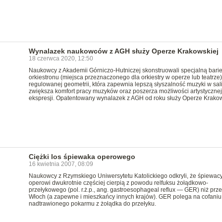
Wynalazek naukowców z AGH służy Operze Krakowskiej
18 czerwca 2020, 12:50
Naukowcy z Akademii Górniczo-Hutniczej skonstruowali specjalną bari
orkiestronu (miejsca przeznaczonego dla orkiestry w operze lub teatrze)
regulowanej geometrii, która zapewnia lepszą słyszalność muzyki w sali
zwiększa komfort pracy muzyków oraz poszerza możliwości artystycznej
ekspresji. Opatentowany wynalazek z AGH od roku służy Operze Krakow
Ciężki los śpiewaka operowego
16 kwietnia 2007, 08:09
Naukowcy z Rzymskiego Uniwersytetu Katolickiego odkryli, że śpiewac
operowi dwukrotnie częściej cierpią z powodu relfuksu żołądkowo-
przełykowego (pol. r.ż.p., ang. gastroesophageal reflux — GER) niż prze
Włoch (a zapewne i mieszkańcy innych krajów). GER polega na cofaniu
nadtrawionego pokarmu z żołądka do przełyku.