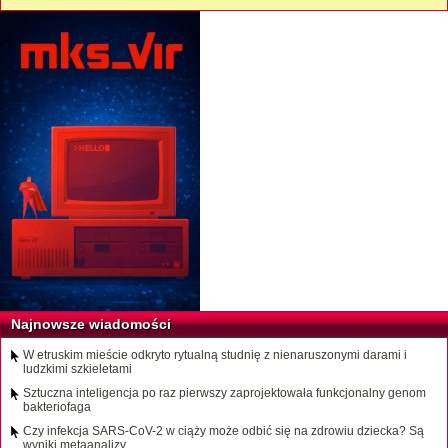
Najnowsze wiadomości
W etruskim mieście odkryto rytualną studnię z nienaruszonymi darami i
ludzkimi szkieletami
Sztuczna inteligencja po raz pierwszy zaprojektowała funkcjonalny genom
bakteriofaga
Czy infekcja SARS-CoV-2 w ciąży może odbić się na zdrowiu dziecka? Są
wyniki metaanalizy