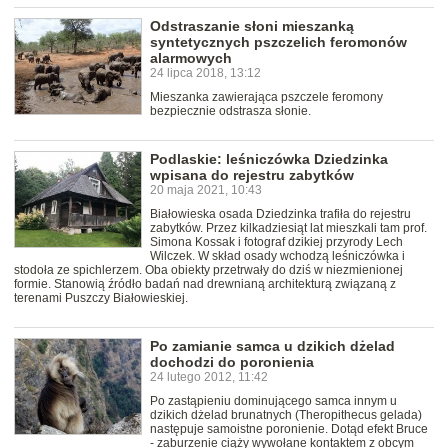
Odstraszanie słoni mieszanką
syntetycznych pszczelich feromonów
alarmowych
24 lipca 2018, 13:12
Mieszanka zawierająca pszczele feromony
bezpiecznie odstrasza słonie.
Podlaskie: leśniczówka Dziedzinka
wpisana do rejestru zabytków
20 maja 2021, 10:43
Białowieska osada Dziedzinka trafiła do rejestru
zabytków. Przez kilkadziesiąt lat mieszkali tam prof.
Simona Kossak i fotograf dzikiej przyrody Lech
Wilczek. W skład osady wchodzą leśniczówka i
stodoła ze spichlerzem. Oba obiekty przetrwały do dziś w niezmienionej
formie. Stanowią źródło badań nad drewnianą architekturą związaną z
terenami Puszczy Białowieskiej.
Po zamianie samca u dzikich dżelad
dochodzi do poronienia
24 lutego 2012, 11:42
Po zastąpieniu dominującego samca innym u
dzikich dżelad brunatnych (Theropithecus gelada)
następuje samoistne poronienie. Dotąd efekt Bruce
- zaburzenie ciąży wywołane kontaktem z obcym