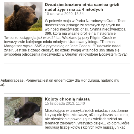
Dwudziestoczteroletnia samica grizli
nadal żyje i ma aż 4 młodych
10 czerwca 2020, 13:34
W połowie maja w Parku Narodowym Grand Teton
dostrzeżono jednego ze starszych żyjących na
wolności niedźwiedzi grizli. Słynna niedźwiedzica
399, która ma własne profile na Instagramie i
Twitterze, osiągnęła już wiek 24 lat. Widziano ją przy Pilgrim Creek w
towarzystwie kolejnego miotu młodych. Uradowany fotograf Thomas
Mangelsen wysłał SMS-a prymatolog dr Jane Goodall: "Cudownie nadal
żyje!". Jest się z czego cieszyć, bo dzięki swojej witalności 399 stała się
symbolem odrodzenia niedźwiedzi w Greater Yellowstone Ecosystem (GYE).
ny Aptandraceae. Ponieważ jest on endemiczny dla Hondurasu, nadano mu
u).
Kojoty chronią miasta
15 listopada 2013, 11:40
Mieszkające w amerykańskich miastach bezdomne
koty są nie tylko zdrowsze, niż dotychczas sądzono,
ale również nie powodują tak wielkich szkód na
terenach zielonych. Wszystko dzięki... kojotom, które
redukują liczbę kotów i których koty muszą unikać