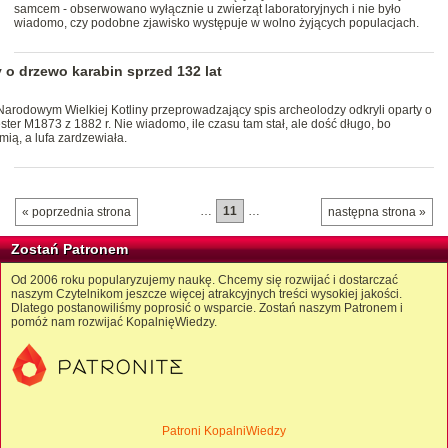
samcem - obserwowano wyłącznie u zwierząt laboratoryjnych i nie było
wiadomo, czy podobne zjawisko występuje w wolno żyjących populacjach.
o drzewo karabin sprzed 132 lat
Narodowym Wielkiej Kotliny przeprowadzający spis archeolodzy odkryli oparty o
er M1873 z 1882 r. Nie wiadomo, ile czasu tam stał, ale dość długo, bo
ią, a lufa zardzewiała.
…
11
…
« poprzednia strona
następna strona »
Zostań Patronem
Od 2006 roku popularyzujemy naukę. Chcemy się rozwijać i dostarczać
naszym Czytelnikom jeszcze więcej atrakcyjnych treści wysokiej jakości.
Dlatego postanowiliśmy poprosić o wsparcie. Zostań naszym Patronem i
pomóż nam rozwijać KopalnięWiedzy.
Patroni KopalniWiedzy