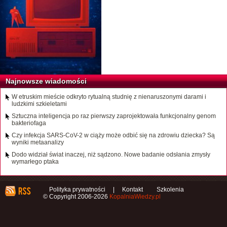
Najnowsze wiadomości
W etruskim mieście odkryto rytualną studnię z nienaruszonymi darami i
ludzkimi szkieletami
Sztuczna inteligencja po raz pierwszy zaprojektowała funkcjonalny genom
bakteriofaga
Czy infekcja SARS-CoV-2 w ciąży może odbić się na zdrowiu dziecka? Są
wyniki metaanalizy
Dodo widział świat inaczej, niż sądzono. Nowe badanie odsłania zmysły
wymarłego ptaka
Polityka prywatności
|
Kontakt
Szkolenia
© Copyright 2006-2026
KopalniaWiedzy.pl