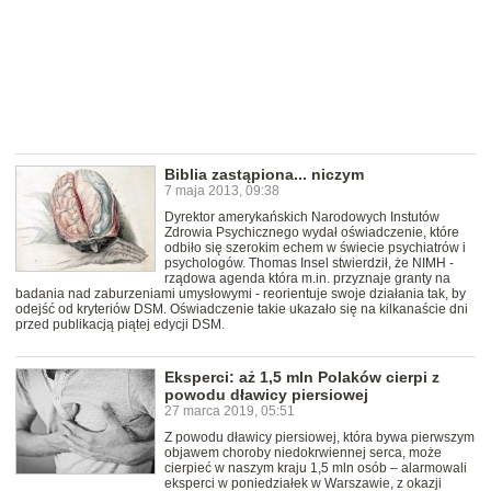
Biblia zastąpiona... niczym
7 maja 2013, 09:38
Dyrektor amerykańskich Narodowych Instutów
Zdrowia Psychicznego wydał oświadczenie, które
odbiło się szerokim echem w świecie psychiatrów i
psychologów. Thomas Insel stwierdził, że NIMH -
rządowa agenda która m.in. przyznaje granty na
badania nad zaburzeniami umysłowymi - reorientuje swoje działania tak, by
odejść od kryteriów DSM. Oświadczenie takie ukazało się na kilkanaście dni
przed publikacją piątej edycji DSM.
Eksperci: aż 1,5 mln Polaków cierpi z
powodu dławicy piersiowej
27 marca 2019, 05:51
Z powodu dławicy piersiowej, która bywa pierwszym
objawem choroby niedokrwiennej serca, może
cierpieć w naszym kraju 1,5 mln osób – alarmowali
eksperci w poniedziałek w Warszawie, z okazji