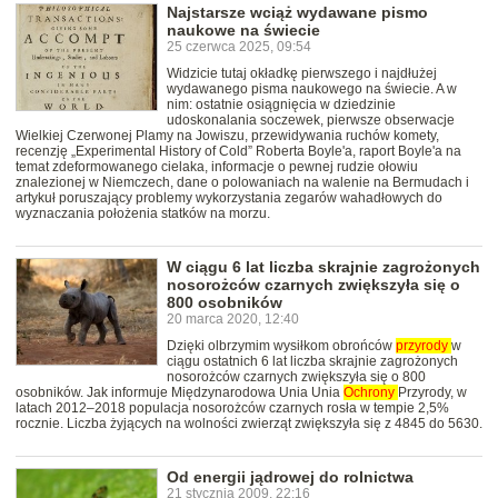
Najstarsze wciąż wydawane pismo
naukowe na świecie
25 czerwca 2025, 09:54
Widzicie tutaj okładkę pierwszego i najdłużej
wydawanego pisma naukowego na świecie. A w
nim: ostatnie osiągnięcia w dziedzinie
udoskonalania soczewek, pierwsze obserwacje
Wielkiej Czerwonej Plamy na Jowiszu, przewidywania ruchów komety,
recenzję „Experimental History of Cold” Roberta Boyle'a, raport Boyle'a na
temat zdeformowanego cielaka, informacje o pewnej rudzie ołowiu
znalezionej w Niemczech, dane o polowaniach na walenie na Bermudach i
artykuł poruszający problemy wykorzystania zegarów wahadłowych do
wyznaczania położenia statków na morzu.
W ciągu 6 lat liczba skrajnie zagrożonych
nosorożców czarnych zwiększyła się o
800 osobników
20 marca 2020, 12:40
Dzięki olbrzymim wysiłkom obrońców
przyrody
w
ciągu ostatnich 6 lat liczba skrajnie zagrożonych
nosorożców czarnych zwiększyła się o 800
osobników. Jak informuje Międzynarodowa Unia Unia
Ochrony
Przyrody, w
latach 2012–2018 populacja nosorożców czarnych rosła w tempie 2,5%
rocznie. Liczba żyjących na wolności zwierząt zwiększyła się z 4845 do 5630.
Od energii jądrowej do rolnictwa
21 stycznia 2009, 22:16