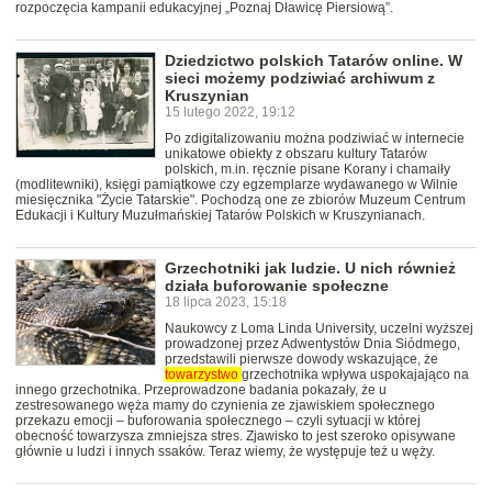
rozpoczęcia kampanii edukacyjnej „Poznaj Dławicę Piersiową”.
Dziedzictwo polskich Tatarów online. W
sieci możemy podziwiać archiwum z
Kruszynian
15 lutego 2022, 19:12
Po zdigitalizowaniu można podziwiać w internecie
unikatowe obiekty z obszaru kultury Tatarów
polskich, m.in. ręcznie pisane Korany i chamaiły
(modlitewniki), księgi pamiątkowe czy egzemplarze wydawanego w Wilnie
miesięcznika "Życie Tatarskie". Pochodzą one ze zbiorów Muzeum Centrum
Edukacji i Kultury Muzułmańskiej Tatarów Polskich w Kruszynianach.
Grzechotniki jak ludzie. U nich również
działa buforowanie społeczne
18 lipca 2023, 15:18
Naukowcy z Loma Linda University, uczelni wyższej
prowadzonej przez Adwentystów Dnia Siódmego,
przedstawili pierwsze dowody wskazujące, że
towarzystwo
grzechotnika wpływa uspokajająco na
innego grzechotnika. Przeprowadzone badania pokazały, że u
zestresowanego węża mamy do czynienia ze zjawiskiem społecznego
przekazu emocji – buforowania społecznego – czyli sytuacji w której
obecność towarzysza zmniejsza stres. Zjawisko to jest szeroko opisywane
głównie u ludzi i innych ssaków. Teraz wiemy, że występuje też u węży.