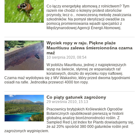
Co łączy energetykę atomową z rolnictwem? Tym
razem nie chodzi o kolejny protest obrońców
przyrody, lecz o... nowoczesną metodę zwalczania
szkodników. Na pomysł sterylizacji owadów za
pomocą promieniowania wpadli specjaliści z
Międzynarodowej Agencji Energii Atomowej.
Wyciek ropy w raju. Piękne plaże
Mauritiusu zalewa śmiercionośna czarna
maź
10 sierpnia 2020, 08:54
W pobliżu Mauritiusu, jednej z najpiękniejszych
wysp na świecie, słynnej ze wspaniałych raf
koralowych, doszło do wycieku ropy naftowej.
Czarna maź wydobywa się z MV Wakashio, który przed dwoma tygodniami
osiadł na rafie. Jednostka przewozi 4000 ton ropy.
Co piąty gatunek zagrożony
29 września 2010, 15:13
Pracownicy brytyjskich Królewskich Ogrodów
Botanicznych opublikowali pierwszą w historii
globalną analizę bioróżnorodności roślin. Z
Sampled Red List Index for Plants dowiadujemy się,
że aż 20% spośród 380 000 gatunków roślin jest
zagrożonych wyginięciem.