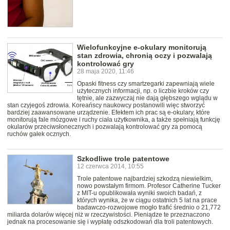
Wielofunkcyjne e-okulary monitorują
stan zdrowia, chronią oczy i pozwalają
kontrolować gry
28 maja 2020, 11:46
Opaski fitness czy smartzegarki zapewniają wiele
użytecznych informacji, np. o liczbie kroków czy
tętnie, ale zazwyczaj nie dają głębszego wglądu w
stan czyjegoś zdrowia. Koreańscy naukowcy postanowili więc stworzyć
bardziej zaawansowane urządzenie. Efektem ich prac są e-okulary, które
monitorują fale mózgowe i ruchy ciała użytkownika, a także spełniają funkcję
okularów przeciwsłonecznych i pozwalają kontrolować gry za pomocą
ruchów gałek ocznych.
Szkodliwe trole patentowe
12 czerwca 2014, 10:55
Trole patentowe najbardziej szkodzą niewielkim,
nowo powstałym firmom. Profesor Catherine Tucker
z MIT-u opublikowała wyniki swoich badań, z
których wynika, że w ciągu ostatnich 5 lat na prace
badawczo-rozwojowe mogło trafić średnio o 21,772
miliarda dolarów więcej niż w rzeczywistości. Pieniądze te przeznaczono
jednak na procesowanie się i wypłatę odszkodowań dla troli patentowych.