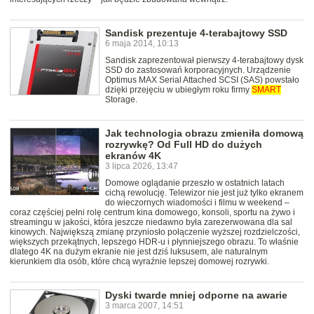
Sandisk prezentuje 4-terabajtowy SSD
6 maja 2014, 10:13
Sandisk zaprezentował pierwszy 4-terabajtowy dysk
SSD do zastosowań korporacyjnych. Urządzenie
Optimus MAX Serial Attached SCSI (SAS) powstało
dzięki przejęciu w ubiegłym roku firmy
SMART
Storage.
Jak technologia obrazu zmieniła domową
rozrywkę? Od Full HD do dużych
ekranów 4K
3 lipca 2026, 13:47
Domowe oglądanie przeszło w ostatnich latach
cichą rewolucję. Telewizor nie jest już tylko ekranem
do wieczornych wiadomości i filmu w weekend –
coraz częściej pełni rolę centrum kina domowego, konsoli, sportu na żywo i
streamingu w jakości, która jeszcze niedawno była zarezerwowana dla sal
kinowych. Największą zmianę przyniosło połączenie wyższej rozdzielczości,
większych przekątnych, lepszego HDR-u i płynniejszego obrazu. To właśnie
dlatego 4K na dużym ekranie nie jest dziś luksusem, ale naturalnym
kierunkiem dla osób, które chcą wyraźnie lepszej domowej rozrywki.
Dyski twarde mniej odporne na awarie
3 marca 2007, 14:51