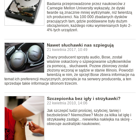
Badania przeprowadzone przez naukowców z
Carnegie Mellon University wykazały, że dyski
twarde są znacznie mniej wytrzymałe, niż twierdzą
ich producenci. Na 100 000 zbadanych dysków
pracujących tam, gdzie poddawane były dużym
obciążeniom, każdego roku wymienianych było 2-
4% tych urządzeń.
Nawet słuchawki nas szpiegują
21 kwietnia 2017, 10:49
Znany producent sprzętu audio, Bose, został
właśnie oskarżony o szpiegowanie użytkowników
za pomocą... słuchawek. Pozew zbiorowy został
złożony wczoraj w sądzie w stanie Illinois. Powodzi
twierdzą w nim, że sprzęt Bose zbiera informacje na
temat ich preferencji muzycznych, przesyła je na serwery producenta, a ten
sprzedaje takie informacje stronom trzecim.
Szczepionka bez igły i strzykawki?
22 kwietnia 2010, 14:06
Jak szczepić ludzi prościej, szybciej, taniej i
bezboleśnie? Niemożliwe? Może za kilka lat igłę i
strzykawkę zastąpi... niewielka naklejka na skórę -
obiecuje australijski naukowiec.