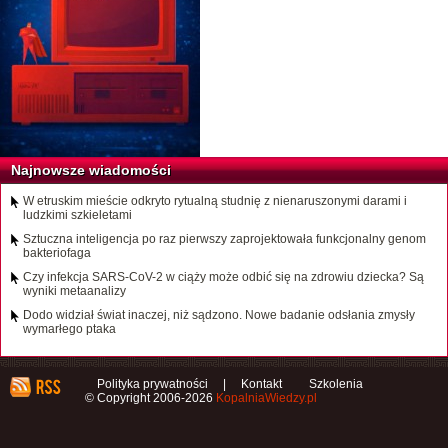
Najnowsze wiadomości
W etruskim mieście odkryto rytualną studnię z nienaruszonymi darami i
ludzkimi szkieletami
Sztuczna inteligencja po raz pierwszy zaprojektowała funkcjonalny genom
bakteriofaga
Czy infekcja SARS-CoV-2 w ciąży może odbić się na zdrowiu dziecka? Są
wyniki metaanalizy
Dodo widział świat inaczej, niż sądzono. Nowe badanie odsłania zmysły
wymarłego ptaka
Polityka prywatności
|
Kontakt
Szkolenia
© Copyright 2006-2026
KopalniaWiedzy.pl