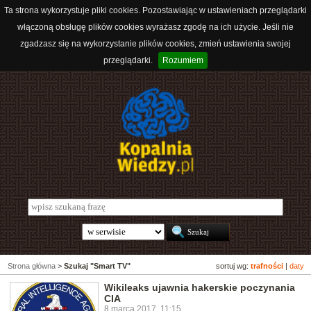
Ta strona wykorzystuje pliki cookies. Pozostawiając w ustawieniach przeglądarki
włączoną obsługę plików cookies wyrażasz zgodę na ich użycie. Jeśli nie
zgadzasz się na wykorzystanie plików cookies, zmień ustawienia swojej
przeglądarki.
Rozumiem
Strona główna
>
Szukaj "Smart TV"
sortuj wg:
trafności
|
daty
Wikileaks ujawnia hakerskie poczynania
CIA
8 marca 2017, 11:15