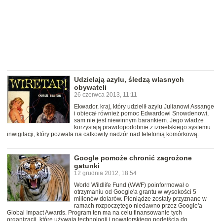
Udzielają azylu, śledzą wlasnych
obywateli
26 czerwca 2013, 11:11
Ekwador, kraj, który udzielił azylu Julianowi Assange
i obiecał również pomoc Edwardowi Snowdenowi,
sam nie jest niewinnym barankiem. Jego władze
korzystają prawdopodobnie z izraelskiego systemu
inwigilacji, który pozwala na całkowity nadzór nad telefonią komórkową.
Google pomoże chronić zagrożone
gatunki
12 grudnia 2012, 18:54
World Wildlife Fund (WWF) poinformował o
otrzymaniu od Google'a grantu w wysokości 5
milionów dolarów. Pieniądze zostały przyznane w
ramach rozpoczętego niedawno przez Google'a
Global Impact Awards. Program ten ma na celu finansowanie tych
organizacji, które używają technologii i nowatorskiego podejścia do