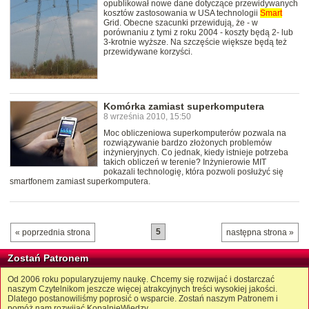
opublikował nowe dane dotyczące przewidywanych
kosztów zastosowania w USA technologii
Smart
Grid. Obecne szacunki przewidują, że - w
porównaniu z tymi z roku 2004 - koszty będą 2- lub
3-krotnie wyższe. Na szczęście większe będą też
przewidywane korzyści.
Komórka zamiast superkomputera
8 września 2010, 15:50
Moc obliczeniowa superkomputerów pozwala na
rozwiązywanie bardzo złożonych problemów
inżynieryjnych. Co jednak, kiedy istnieje potrzeba
takich obliczeń w terenie? Inżynierowie MIT
pokazali technologię, która pozwoli posłużyć się
smartfonem zamiast superkomputera.
5
« poprzednia strona
następna strona »
Zostań Patronem
Od 2006 roku popularyzujemy naukę. Chcemy się rozwijać i dostarczać
naszym Czytelnikom jeszcze więcej atrakcyjnych treści wysokiej jakości.
Dlatego postanowiliśmy poprosić o wsparcie. Zostań naszym Patronem i
pomóż nam rozwijać KopalnięWiedzy.