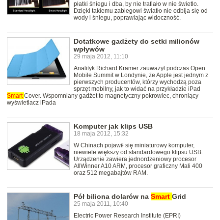
płatki śniegu i dba, by nie trafiało w nie świetlo.
Dzięki takiemu zabiegowi światło nie odbija się od
wody i śniegu, poprawiając widoczność.
Dotatkowe gadżety do setki milionów
wpływów
29 maja 2012, 11:10
Analityk Richard Kramer zauważył podczas Open
Mobile Summit w Londynie, że Apple jest jednym z
pierwszych producentów, którzy wychodzą poza
sprzęt mobilny, jak to widać na przykładzie iPad
Smart
Cover. Wspomniany gadżet to magnetyczny pokrowiec, chroniący
wyświetlacz iPada
Komputer jak klips USB
18 maja 2012, 15:32
W Chinach pojawił się miniaturowy komputer,
niewiele większy od standardowego klipsu USB.
Urządzenie zawiera jednordzeniowy procesor
AllWinner A10 ARM, procesor graficzny Mali 400
oraz 512 megabajtów RAM.
Pół biliona dolarów na
Smart
Grid
25 maja 2011, 10:40
Electric Power Research Institute (EPRI)