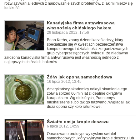
rozwiązywania jednych z najpoważniejszych problemów, z jakimi mierzy się
ludzkość
Kanadyjska firma antywirusowa
własnością chińskiego hakera
29 listopada 2012, 17:56
Brian Krebs, znany dziennikarz śledczy, który
specjalizuje się w kwestiach bezpieczeństwa
komputerowego i działalności zorganizowanych
grup cyberprzestępczych, twierdzi, że niedawno
założona kanadyjska firma antywirusowa jest własnością jednego z
najlepszych chińskich hakerów
Żółw jak opona samochodowa
16 lipca 2012, 13:45
Amerykańscy akademicy odkryli skamieniałego
żółwia sprzed 60 mln lat z idealnie okrągłym
karapaksem. Wg niektórych, Puentemys
mushaisaensis, bo tak go nazwano, wyglądał jak
duża opona czy koło ratunkowe.
Światło omija krople deszczu
6 lipca 2012, 14:59
Opracowano prototypowy system świateł
samochodowych, który wykrywa krople deszczu lub