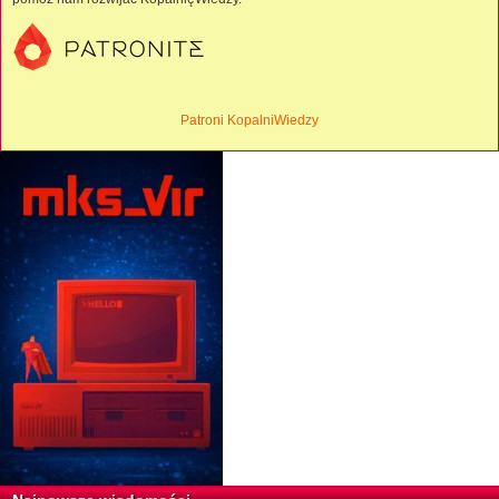
Patroni KopalniWiedzy