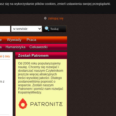
asz się na wykorzystanie plików cookies, zmień ustawienia swojej przeglądarki.
zaloguj się
e
Wywiady
Praca
a
Humanistyka
Ciekawostki
Zostań Patronem
ci
|
daty
Od 2006 roku popularyzujemy
naukę. Chcemy się rozwijać i
dostarczać naszym Czytelnikom
jeszcze więcej atrakcyjnych
treści wysokiej jakości. Dlatego
m z
postanowiliśmy poprosić o
wsparcie. Zostań naszym
Patronem i pomóż nam rozwijać
KopalnięWiedzy.