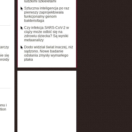
ludzkimi szkieletami
Sztuczna inteligencja po raz
pierwszy zaprojektowała
funkcjonalny genom
bakteriofaga
Czy infekcja SARS-CoV-2 w
ciąży może odbić się na
zdrowiu dziecka? Są wyniki
metaanalizy
tarczy
Dodo widział świat inaczej, niż
sądzono. Nowe badanie
ie się
odsłania zmysły wymarłego
eroidy
ptaka
nu i
tion