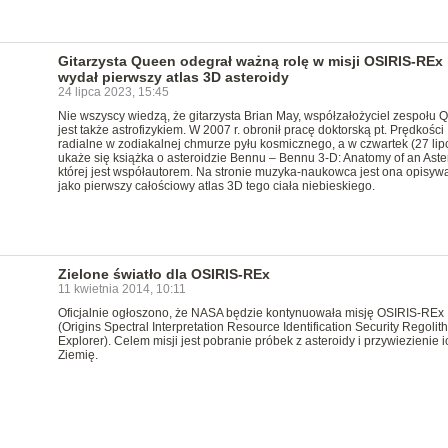
Gitarzysta Queen odegrał ważną rolę w misji OSIRIS-REx 
wydał pierwszy atlas 3D asteroidy
24 lipca 2023, 15:45
Nie wszyscy wiedzą, że gitarzysta Brian May, współzałożyciel zespołu 
jest także astrofizykiem. W 2007 r. obronił pracę doktorską pt. Prędkości
radialne w zodiakalnej chmurze pyłu kosmicznego, a w czwartek (27 lip
ukaże się książka o asteroidzie Bennu – Bennu 3-D: Anatomy of an Aste
której jest współautorem. Na stronie muzyka-naukowca jest ona opisyw
jako pierwszy całościowy atlas 3D tego ciała niebieskiego.
Zielone światło dla OSIRIS-REx
11 kwietnia 2014, 10:11
Oficjalnie ogłoszono, że NASA będzie kontynuowała misję OSIRIS-REx
(Origins Spectral Interpretation Resource Identification Security Regolith
Explorer). Celem misji jest pobranie próbek z asteroidy i przywiezienie i
Ziemię.