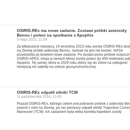
OSIRIS-REx ma nowe zadanie. Zostawi próbki asteroidy
Bennu i poleci na spotkanie z Apophis
5 maja 2022, 11:09
Za kilkanaście miesięcy, 24 września 2023 roku sonda OSIRIS-REx dos
na Ziemię próbki asteroidy Bennu. Jednak na tym nie koniec. NASA
przydzieliła jej bowiem nowe zadanie. Po dostarczeniu próbek rozpoczn
OSIRIS-APEX, misja w ramach której sonda poleci do 400-metrowej ast
Apophis. Tej samej, która w 2029 roku zbliży się do Ziemi na odległość
mniejszą niż satelity na orbicie geosynchronicznej.
OSIRIS-REx odpalił silniki TCM
11 października 2016, 13:45
Pojazd OSIRIS-REx, którego celem jest pobranie próbek z asteroidy Ben
powrót z nimi na Ziemię, po raz pierwszy odpalił silniki Trajectory Correc
Maneuver (TCM). Ich zadaniem była lekka korekta trajektorii sondy