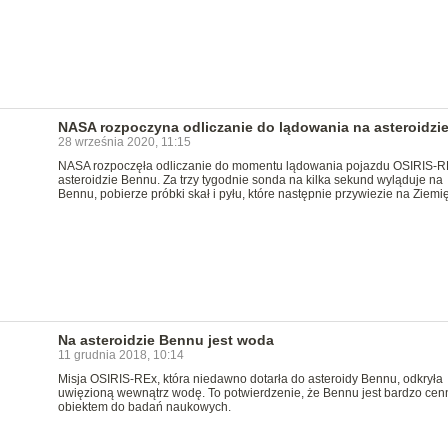
NASA rozpoczyna odliczanie do lądowania na asteroidzi
28 września 2020, 11:15
NASA rozpoczęła odliczanie do momentu lądowania pojazdu OSIRIS-R
asteroidzie Bennu. Za trzy tygodnie sonda na kilka sekund wyląduje na
Bennu, pobierze próbki skał i pyłu, które następnie przywiezie na Ziemię
Na asteroidzie Bennu jest woda
11 grudnia 2018, 10:14
Misja OSIRIS-REx, która niedawno dotarła do asteroidy Bennu, odkryła
uwięzioną wewnątrz wodę. To potwierdzenie, że Bennu jest bardzo ce
obiektem do badań naukowych.