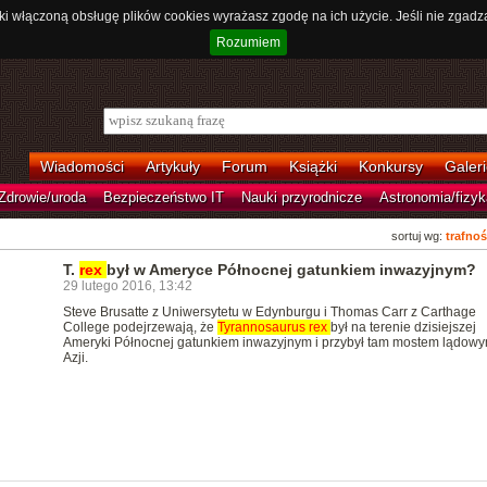
ki włączoną obsługę plików cookies wyrażasz zgodę na ich użycie. Jeśli nie zgadz
Rozumiem
Wiadomości
Artykuły
Forum
Książki
Konkursy
Galeri
Zdrowie/uroda
Bezpieczeństwo IT
Nauki przyrodnicze
Astronomia/fizyk
sortuj wg:
trafnoś
T.
rex
był w Ameryce Północnej gatunkiem inwazyjnym?
29 lutego 2016, 13:42
Steve Brusatte z Uniwersytetu w Edynburgu i Thomas Carr z Carthage
College podejrzewają, że
Tyrannosaurus
rex
był na terenie dzisiejszej
Ameryki Północnej gatunkiem inwazyjnym i przybył tam mostem lądowy
Azji.