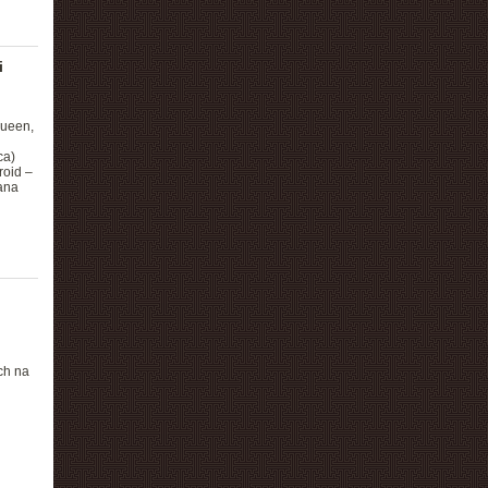
i
Queen,
ca)
roid –
ana
ch na