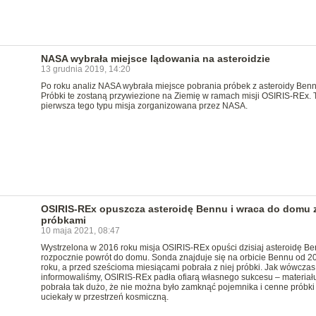
NASA wybrała miejsce lądowania na asteroidzie
13 grudnia 2019, 14:20
Po roku analiz NASA wybrała miejsce pobrania próbek z asteroidy Benn
Próbki te zostaną przywiezione na Ziemię w ramach misji OSIRIS-REx. 
pierwsza tego typu misja zorganizowana przez NASA.
OSIRIS-REx opuszcza asteroidę Bennu i wraca do domu 
próbkami
10 maja 2021, 08:47
Wystrzelona w 2016 roku misja OSIRIS-REx opuści dzisiaj asteroidę Be
rozpocznie powrót do domu. Sonda znajduje się na orbicie Bennu od 2
roku, a przed sześcioma miesiącami pobrała z niej próbki. Jak wówczas
informowaliśmy, OSIRIS-REx padła ofiarą własnego sukcesu – materiał
pobrała tak dużo, że nie można było zamknąć pojemnika i cenne próbki
uciekały w przestrzeń kosmiczną.