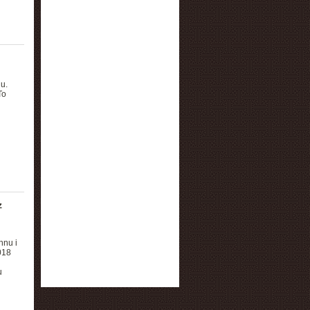
u.
To
z
nnu i
018
u