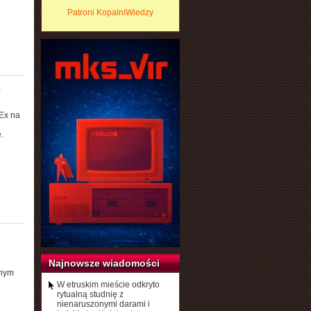
Patroni KopalniWiedzy
e
Ex na
.
Najnowsze wiadomości
nnym
W etruskim mieście odkryto
rytualną studnię z
nienaruszonymi darami i