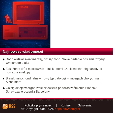
Najnowsze wiadomości
Dodo widział świat inaczej, niż sądzono. Nowe badanie odsłania zmysły
wymarłego ptaka
Zakażenie dróg moczowych – jak komórki czuciowe chronią nas przed
poważną infekcją
Blaszki mitochondrialne – nowy typ patologii w mózgach chorych na
Alzheimera
Co się dzieje w organizmie człowieka podczas zaćmienia Słońca?
Sprawdzą to uczeni z Barcelony
Polityka prywatności
|
Kontakt
Szkolenia
© Copyright 2006-2026
KopalniaWiedzy.pl