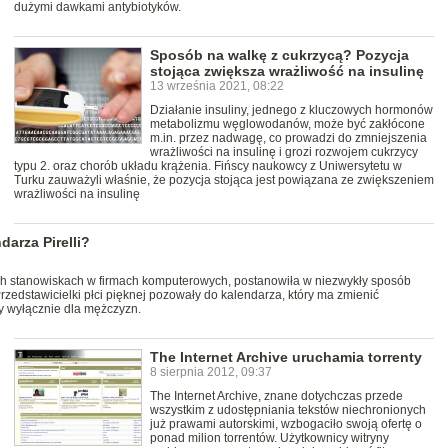
dużymi dawkami antybiotyków.
Sposób na walkę z cukrzycą? Pozycja
stojąca zwiększa wrażliwość na insulinę
13 września 2021, 08:22
Działanie insuliny, jednego z kluczowych hormonów
metabolizmu węglowodanów, może być zakłócone
m.in. przez nadwagę, co prowadzi do zmniejszenia
wrażliwości na insulinę i grozi rozwojem cukrzycy
typu 2. oraz chorób układu krążenia. Fińscy naukowcy z Uniwersytetu w
Turku zauważyli właśnie, że pozycja stojąca jest powiązana ze zwiększeniem
wrażliwości na insulinę
darza Pirelli?
ych stanowiskach w firmach komputerowych, postanowiła w niezwykły sposób
Przedstawicielki płci pięknej pozowały do kalendarza, który ma zmienić
y wyłącznie dla mężczyzn.
The Internet Archive uruchamia torrenty
8 sierpnia 2012, 09:37
The Internet Archive, znane dotychczas przede
wszystkim z udostępniania tekstów niechronionych
już prawami autorskimi, wzbogaciło swoją ofertę o
ponad milion torrentów. Użytkownicy witryny