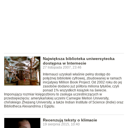
Największa biblioteka uniwersytecka
dostępna w Internecie
27 listopada 2007, 23:46
Internauci uzyskali właśnie pełny dostęp do
potężnej biblioteki cyfrowej, zbudowanej w ramach
inicjatywy Million Book Project. Od 2002 roku do jej
zasobów dodano już półtora miliona tytułów, czyli
ponad 1% wszystkich książek na świecie.
Imponujący rozmiar księgozbioru to zasługa uczestniczących w
przedsięwzięciu: amerykańskiej uczelni Carnegie Mellon University,
chińskiego Zhejiang University, a także Indian Institute of Science (Indie) oraz
Bibliotheca Alexandrina z Egiptu.
Recenzują teksty o klimacie
19 sierpnia 2015, 10:40