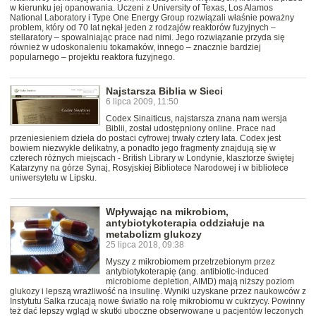
w kierunku jej opanowania. Uczeni z University of Texas, Los Alamos
National Laboratory i Type One Energy Group rozwiązali właśnie poważny
problem, który od 70 lat nękał jeden z rodzajów reaktorów fuzyjnych –
stellaratory – spowalniając prace nad nimi. Jego rozwiązanie przyda się
również w udoskonaleniu tokamaków, innego – znacznie bardziej
popularnego – projektu reaktora fuzyjnego.
Najstarsza Biblia w Sieci
6 lipca 2009, 11:50
Codex Sinaiticus, najstarsza znana nam wersja
Biblii, został udostępniony online. Prace nad
przeniesieniem dzieła do postaci cyfrowej trwały cztery lata. Codex jest
bowiem niezwykle delikatny, a ponadto jego fragmenty znajdują się w
czterech różnych miejscach - British Library w Londynie, klasztorze świętej
Katarzyny na górze Synaj, Rosyjskiej Bibliotece Narodowej i w bibliotece
uniwersytetu w Lipsku.
Wpływając na mikrobiom,
antybiotykoterapia oddziałuje na
metabolizm glukozy
25 lipca 2018, 09:38
Myszy z mikrobiomem przetrzebionym przez
antybiotykoterapię (ang. antibiotic-induced
microbiome depletion, AIMD) mają niższy poziom
glukozy i lepszą wrażliwość na insulinę. Wyniki uzyskane przez naukowców z
Instytutu Salka rzucają nowe światło na rolę mikrobiomu w cukrzycy. Powinny
też dać lepszy wgląd w skutki uboczne obserwowane u pacjentów leczonych