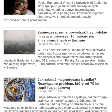
Doktor Emmanuel Vincent z University of California,
który specjalizuje się w badaniu tropikalnych
cyklonów, wpadł na pomysł interesującego
narzędzia, które pomaga naukowcom korygować
nieprawdziwe i niedokładne informacje
rozpowszechniane przez media
Zanieczyszczenie powietrza: trzy polskie
miasta w pierwszej 10 najbardziej
śmiercionośnych w Europie
20 stycznia 2021, 11:25
W The Lancet Planetary Health ukazały się wyniki
badań nad liczbą zgonów spowodowanych przez
zanieczyszczone powietrze w 858 europejskich
miastach. Badaniami objęto 31 krajów, w tym Polskę. Aż trzy polskie miasta
znalazły się w pierwszej 10 najbardziej śmiercionośnych ośrodków miejskich
w Europie.
Jak załatać magnetyczną butelkę?
Rozwiązano problem, który od 70 lat
trapił fuzję jądrową
6 maja 2025, 11:06
Fuzja jądrowa to obietnica czystego, bezpiecznego i
praktycznie nieskończonego źródła energii.
Badania nad nią trwają od dziesięcioleci i nic nie
wskazuje na to, byśmy w najbliższym czasie mogli zastosować ją w praktyce.
Naukowcy dokonują powolnych, mniejszych lub większych, kroków na przód