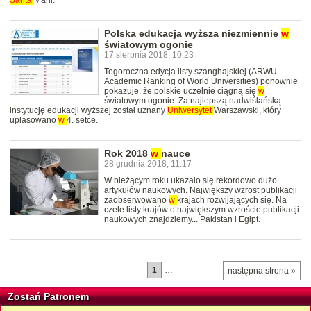
Santa
Marii.
Polska edukacja wyższa niezmiennie
w
światowym ogonie
17 sierpnia 2018, 10:23
Tegoroczna edycja listy szanghajskiej (ARWU –
Academic Ranking of World Universities) ponownie
pokazuje, że polskie uczelnie ciągną się
w
światowym ogonie. Za najlepszą nadwiślańską
instytucję edukacji wyższej został uznany
Uniwersytet
Warszawski, który
uplasowano
w
4. setce.
Rok 2018
w
nauce
28 grudnia 2018, 11:17
W bieżącym roku ukazało się rekordowo dużo
artykułów naukowych. Największy wzrost publikacji
zaobserwowano
w
krajach rozwijających się. Na
czele listy krajów o największym wzroście publikacji
naukowych znajdziemy... Pakistan i Egipt.
1
…
następna strona »
Zostań Patronem