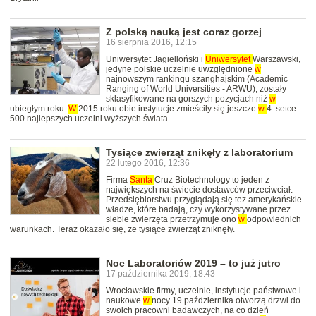
Z polską nauką jest coraz gorzej
16 sierpnia 2016, 12:15
Uniwersytet Jagielloński i
Uniwersytet
Warszawski,
jedyne polskie uczelnie uwzględnione
w
najnowszym rankingu szanghajskim (Academic
Ranging of World Universities - ARWU), zostały
sklasyfikowane na gorszych pozycjach niż
w
ubiegłym roku.
W
2015 roku obie instytucje zmieściły się jeszcze
w
4. setce
500 najlepszych uczelni wyższych świata
Tysiące zwierząt znikęły z laboratorium
22 lutego 2016, 12:36
Firma
Santa
Cruz Biotechnology to jeden z
największych na świecie dostawców przeciwciał.
Przedsiębiorstwu przyglądają się tez amerykańskie
władze, które badają, czy wykorzystywane przez
siebie zwierzęta przetrzymuje ono
w
odpowiednich
warunkach. Teraz okazało się, że tysiące zwierząt zniknęły.
Noc Laboratoriów 2019 – to już jutro
17 października 2019, 18:43
Wrocławskie firmy, uczelnie, instytucje państwowe i
naukowe
w
nocy 19 października otworzą drzwi do
swoich pracowni badawczych, na co dzień