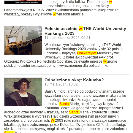
niedostępnych dla laików. Podobnie jak
w
poprzednich latach organizatorem Nocy
Laboratoriów jest NOKIA. Wraz z kilkunastoma partnerami akcji szykuje
warsztaty, pokazy i wyjątkowe
w
tym roku atrakcje.
Polskie uczelnie
w
THE World University
Rankings 2023
17 października 2022, 05:51
W najnowszym światowym rankingu THE World
University Rankings 2023 znalazły się 32 polskie
uczelnie – najwyżej
Uniwersytet
Medyczny we
Wrocławiu. Z kolei jak powiedział PAP prof.
Grzegorz Królczyk z Politechniki Opolskiej, dziewiąte miejsce
w
gronie
polskich uczelni jest szczególnym wyróżnieniem dla politechniki.
Odnaleziono okręt Kolumba?
13 maja 2014, 13:02
Barry Clifford, archeolog podwodny znany przede
wszystkim z odnalezienia pierwszego wraku statku
pirackiego, twierdzi, że najprawdopodobniej
odnalazł
Santa
Marię, okręt flagowy Krzysztofa
Kolumba. Wszelkie geograficzne, topograficzne i
archeologiczne dowody wskazują, że to
Santa
Maria - stwierdził Clifford.
Wrak znaleziono u wybrzeży Haiti dzięki wcześniejszym pracom innych
zespołów archeologicznych.
W
2003 roku natrafiono na szczątki sugerujące
lokalizację fortu założonego przez Kolumba. Dzięki temu Clifford, posiłkując
się dziennikiem odkrywcy, mógł określić prawdopodobne miejsce zatonięcia