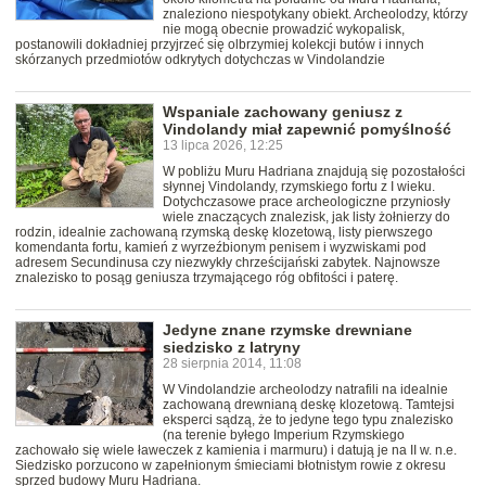
znaleziono niespotykany obiekt. Archeolodzy, którzy
nie mogą obecnie prowadzić wykopalisk,
postanowili dokładniej przyjrzeć się olbrzymiej kolekcji butów i innych
skórzanych przedmiotów odkrytych dotychczas w Vindolandzie
Wspaniale zachowany geniusz z
Vindolandy miał zapewnić pomyślność
13 lipca 2026, 12:25
W pobliżu Muru Hadriana znajdują się pozostałości
słynnej Vindolandy, rzymskiego fortu z I wieku.
Dotychczasowe prace archeologiczne przyniosły
wiele znaczących znalezisk, jak listy żołnierzy do
rodzin, idealnie zachowaną rzymską deskę klozetową, listy pierwszego
komendanta fortu, kamień z wyrzeźbionym penisem i wyzwiskami pod
adresem Secundinusa czy niezwykły chrześcijański zabytek. Najnowsze
znalezisko to posąg geniusza trzymającego róg obfitości i paterę.
Jedyne znane rzymske drewniane
siedzisko z latryny
28 sierpnia 2014, 11:08
W Vindolandzie archeolodzy natrafili na idealnie
zachowaną drewnianą deskę klozetową. Tamtejsi
eksperci sądzą, że to jedyne tego typu znalezisko
(na terenie byłego Imperium Rzymskiego
zachowało się wiele ławeczek z kamienia i marmuru) i datują je na II w. n.e.
Siedzisko porzucono w zapełnionym śmieciami błotnistym rowie z okresu
sprzed budowy Muru Hadriana.