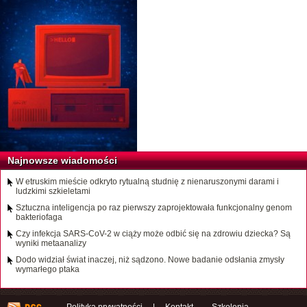
Najnowsze wiadomości
W etruskim mieście odkryto rytualną studnię z nienaruszonymi darami i
ludzkimi szkieletami
Sztuczna inteligencja po raz pierwszy zaprojektowała funkcjonalny genom
bakteriofaga
Czy infekcja SARS-CoV-2 w ciąży może odbić się na zdrowiu dziecka? Są
wyniki metaanalizy
Dodo widział świat inaczej, niż sądzono. Nowe badanie odsłania zmysły
wymarłego ptaka