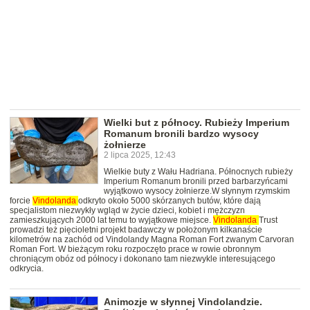
Wielki but z północy. Rubieży Imperium
Romanum bronili bardzo wysocy
żołnierze
2 lipca 2025, 12:43
Wielkie buty z Wału Hadriana. Północnych rubieży
Imperium Romanum bronili przed barbarzyńcami
wyjątkowo wysocy żołnierze.W słynnym rzymskim
forcie
Vindolanda
odkryto około 5000 skórzanych butów, które dają
specjalistom niezwykły wgląd w życie dzieci, kobiet i mężczyzn
zamieszkujących 2000 lat temu to wyjątkowe miejsce.
Vindolanda
Trust
prowadzi też pięcioletni projekt badawczy w położonym kilkanaście
kilometrów na zachód od Vindolandy Magna Roman Fort zwanym Carvoran
Roman Fort. W bieżącym roku rozpoczęto prace w rowie obronnym
chroniącym obóz od północy i dokonano tam niezwykle interesującego
odkrycia.
Animozje w słynnej Vindolandzie.