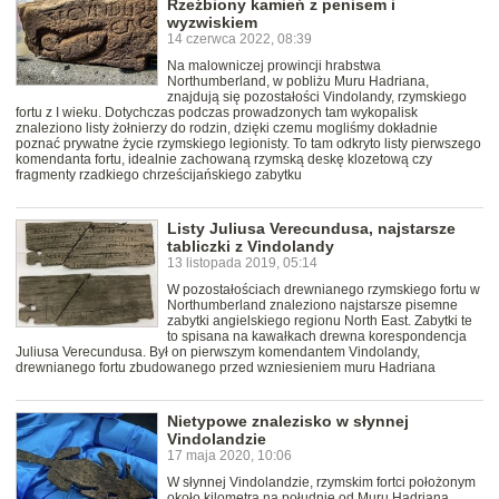
Rzeźbiony kamień z penisem i
wyzwiskiem
14 czerwca 2022, 08:39
Na malowniczej prowincji hrabstwa
Northumberland, w pobliżu Muru Hadriana,
znajdują się pozostałości Vindolandy, rzymskiego
fortu z I wieku. Dotychczas podczas prowadzonych tam wykopalisk
znaleziono listy żołnierzy do rodzin, dzięki czemu mogliśmy dokładnie
poznać prywatne życie rzymskiego legionisty. To tam odkryto listy pierwszego
komendanta fortu, idealnie zachowaną rzymską deskę klozetową czy
fragmenty rzadkiego chrześcijańskiego zabytku
Listy Juliusa Verecundusa, najstarsze
tabliczki z Vindolandy
13 listopada 2019, 05:14
W pozostałościach drewnianego rzymskiego fortu w
Northumberland znaleziono najstarsze pisemne
zabytki angielskiego regionu North East. Zabytki te
to spisana na kawałkach drewna korespondencja
Juliusa Verecundusa. Był on pierwszym komendantem Vindolandy,
drewnianego fortu zbudowanego przed wzniesieniem muru Hadriana
Nietypowe znalezisko w słynnej
Vindolandzie
17 maja 2020, 10:06
W słynnej Vindolandzie, rzymskim fortci położonym
około kilometra na południe od Muru Hadriana,