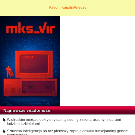
Patroni KopalniWiedzy
Najnowsze wiadomości
W etruskim mieście odkryto rytualną studnię z nienaruszonymi darami i
ludzkimi szkieletami
Sztuczna inteligencja po raz pierwszy zaprojektowała funkcjonalny genom