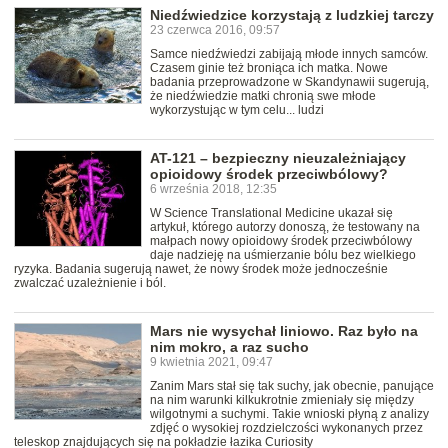
Niedźwiedzice korzystają z ludzkiej tarczy
23 czerwca 2016, 09:57
Samce niedźwiedzi zabijają młode innych samców.
Czasem ginie też broniąca ich matka. Nowe
badania przeprowadzone w Skandynawii sugerują,
że niedźwiedzie matki chronią swe młode
wykorzystując w tym celu... ludzi
AT-121 – bezpieczny nieuzależniający
opioidowy środek przeciwbólowy?
6 września 2018, 12:35
W Science Translational Medicine ukazał się
artykuł, którego autorzy donoszą, że testowany na
małpach nowy opioidowy środek przeciwbólowy
daje nadzieję na uśmierzanie bólu bez wielkiego
ryzyka. Badania sugerują nawet, że nowy środek może jednocześnie
zwalczać uzależnienie i ból.
Mars nie wysychał liniowo. Raz było na
nim mokro, a raz sucho
9 kwietnia 2021, 09:47
Zanim Mars stał się tak suchy, jak obecnie, panujące
na nim warunki kilkukrotnie zmieniały się między
wilgotnymi a suchymi. Takie wnioski płyną z analizy
zdjęć o wysokiej rozdzielczości wykonanych przez
teleskop znajdujących się na pokładzie łazika Curiosity