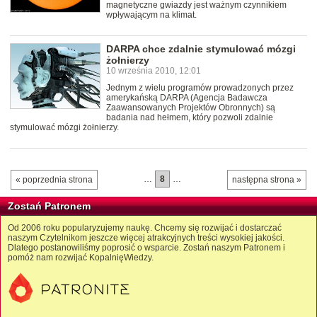
magnetyczne gwiazdy jest ważnym czynnikiem
wpływającym na klimat.
DARPA chce zdalnie stymulować mózgi
żołnierzy
10 września 2010, 12:01
Jednym z wielu programów prowadzonych przez
amerykańską DARPA (Agencja Badawcza
Zaawansowanych Projektów Obronnych) są
badania nad hełmem, który pozwoli zdalnie
stymulować mózgi żołnierzy.
…
8
…
« poprzednia strona
następna strona »
Zostań Patronem
Od 2006 roku popularyzujemy naukę. Chcemy się rozwijać i dostarczać
naszym Czytelnikom jeszcze więcej atrakcyjnych treści wysokiej jakości.
Dlatego postanowiliśmy poprosić o wsparcie. Zostań naszym Patronem i
pomóż nam rozwijać KopalnięWiedzy.