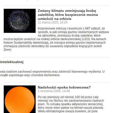
Zmiany klimatu zmniejszają liczbę
satelitów, które bezpiecznie można
umieścić na orbicie
11 marca 2025, 16:24
Inżynierowie lotniczy i kosmiczni z MIT odkryli, że
sposób, w jaki emisja gazów cieplarnianych wpływa
na atmosferę, zmniejszy liczbę satelitów, które
można będzie umieścić na niskiej orbicie okołoziemskiej (LEO). Na łamach
Nature Sustainability stwierdzają, że rosnąca emisja gazów cieplarnianych
zmniejsza zdolność atmosfery do usuwania odpadków krążących wokół
Ziemi.
intelektualnej
ala ludziom zachować wspomnienia oraz zdolność klarownego myślenia. U
siątki zapobiega więc chorobie Alzheimera.
Nadchodzi epoka lodowcowa?
1 września 2008, 14:49
Po raz pierwszy od niemal 100 lat przez cały
miesiąc na Słońcu nie zaobserwowano żadnych
plam. To oznaka spadku aktywności słonecznej,
który może mieć wpływ na klimat naszej planety.
Wielu klimatologów uważa bowiem, że pole