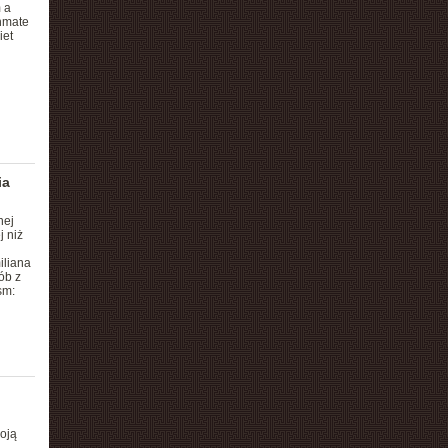
 a
chmate
iet
ia
nej
j niż
iliana
ób z
sm:
oją