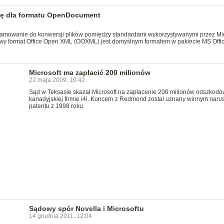
kę dla formatu OpenDocument
gramowanie do konwersji plików pomiędzy standardami wykorzystywanymi przez Mic
wy format Office Open XML (OOXML) jest domyślnym formatem w pakiecie MS Offi
Microsoft ma zapłacić 200 milionów
22 maja 2009, 10:42
Sąd w Teksasie skazał Microsoft na zapłacenie 200 milionów odszkod
kanadyjskiej firmie i4i. Koncern z Redmond został uznany winnym naru
patentu z 1998 roku.
Sądowy spór Novella i Microsoftu
14 grudnia 2011, 12:04