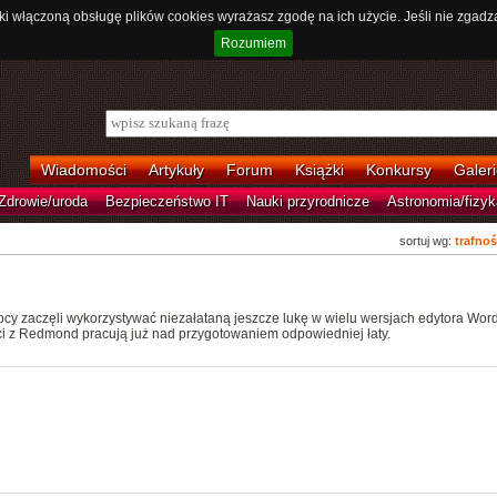
ki włączoną obsługę plików cookies wyrażasz zgodę na ich użycie. Jeśli nie zgadz
Rozumiem
Wiadomości
Artykuły
Forum
Książki
Konkursy
Galeri
Zdrowie/uroda
Bezpieczeństwo IT
Nauki przyrodnicze
Astronomia/fizyk
sortuj wg:
trafnoś
ępcy zaczęli wykorzystywać niezałataną jeszcze lukę w wielu wersjach edytora Word
ci z Redmond pracują już nad przygotowaniem odpowiedniej łaty.