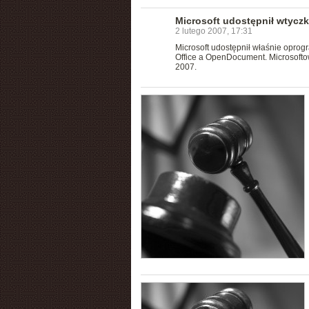
Microsoft udostępnił wtycz
2 lutego 2007, 17:31
Microsoft udostępnił właśnie opro
Office a OpenDocument. Microsofto
2007.