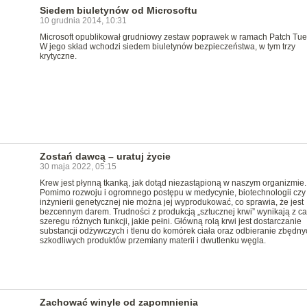
Siedem biuletynów od Microsoftu
10 grudnia 2014, 10:31
Microsoft opublikował grudniowy zestaw poprawek w ramach Patch Tue
W jego skład wchodzi siedem biuletynów bezpieczeństwa, w tym trzy
krytyczne.
Zostań dawcą – uratuj życie
30 maja 2022, 05:15
Krew jest płynną tkanką, jak dotąd niezastąpioną w naszym organizmie.
Pomimo rozwoju i ogromnego postępu w medycynie, biotechnologii czy
inżynierii genetycznej nie można jej wyprodukować, co sprawia, że jest
bezcennym darem. Trudności z produkcją „sztucznej krwi” wynikają z c
szeregu różnych funkcji, jakie pełni. Główną rolą krwi jest dostarczanie
substancji odżywczych i tlenu do komórek ciała oraz odbieranie zbędnyc
szkodliwych produktów przemiany materii i dwutlenku węgla.
Zachować winyle od zapomnienia