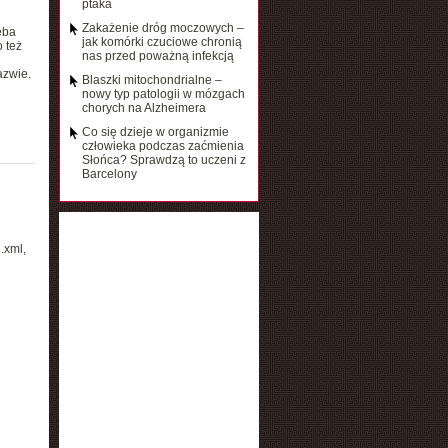
ptaka
Zakażenie dróg moczowych –
eba
jak komórki czuciowe chronią
 też
nas przed poważną infekcją
azwie.
Blaszki mitochondrialne –
nowy typ patologii w mózgach
chorych na Alzheimera
Co się dzieje w organizmie
człowieka podczas zaćmienia
Słońca? Sprawdzą to uczeni z
Barcelony
.xml,