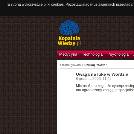
Ta strona wykorzystuje pliki cookies. Pozostawiając w ustawieniach przeglądar
Medycyna
Technologia
Psychologia
Strona główna
>
Szukaj "Word"
Uwaga na lukę w Wordzie
6 grudnia 2006, 11:42
Microsoft ostrzega, że cyberprzest
ma ograniczony zasięg, a specjaliś