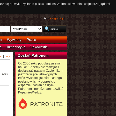
asz się na wykorzystanie plików cookies, zmień ustawienia swojej przeglądarki.
zaloguj się
e
Wywiady
Praca
a
Humanistyka
Ciekawostki
Zostań Patronem
ci
|
daty
Od 2006 roku popularyzujemy
naukę. Chcemy się rozwijać i
dostarczać naszym Czytelnikom
. Atak
jeszcze więcej atrakcyjnych
treści wysokiej jakości. Dlatego
postanowiliśmy poprosić o
wsparcie. Zostań naszym
Patronem i pomóż nam rozwijać
KopalnięWiedzy.