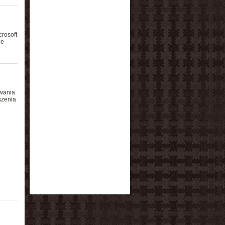
rosoft
ce
owania
szenia