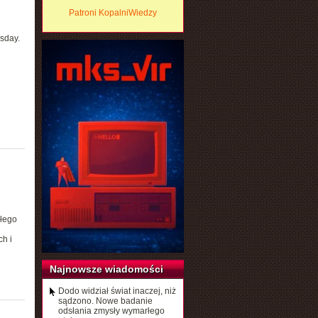
Patroni KopalniWiedzy
sday.
ałego
h i
Najnowsze wiadomości
Dodo widział świat inaczej, niż
sądzono. Nowe badanie
odsłania zmysły wymarłego