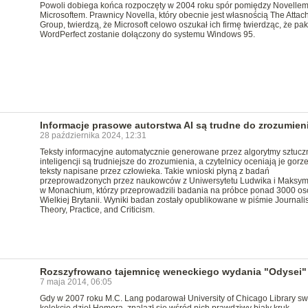
Powoli dobiega końca rozpoczęty w 2004 roku spór pomiędzy Novellem
Microsoftem. Prawnicy Novella, który obecnie jest własnością The Atta
Group, twierdzą, że Microsoft celowo oszukał ich firmę twierdząc, że pak
WordPerfect zostanie dołączony do systemu Windows 95.
Informacje prasowe autorstwa AI są trudne do zrozumien
28 października 2024, 12:31
Teksty informacyjne automatycznie generowane przez algorytmy sztucz
inteligencji są trudniejsze do zrozumienia, a czytelnicy oceniają je gorze
teksty napisane przez człowieka. Takie wnioski płyną z badań
przeprowadzonych przez naukowców z Uniwersytetu Ludwika i Maksym
w Monachium, którzy przeprowadzili badania na próbce ponad 3000 os
Wielkiej Brytanii. Wyniki badan zostały opublikowane w piśmie Journali
Theory, Practice, and Criticism.
Rozszyfrowano tajemnicę weneckiego wydania "Odysei"
7 maja 2014, 06:05
Gdy w 2007 roku M.C. Lang podarował University of Chicago Library sw