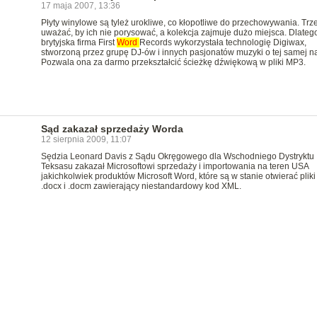
17 maja 2007, 13:36
Płyty winylowe są tyleż urokliwe, co kłopotliwe do przechowywania. Trz
uważać, by ich nie porysować, a kolekcja zajmuje dużo miejsca. Dlatego
brytyjska firma First
Word
Records wykorzystała technologię Digiwax,
stworzoną przez grupę DJ-ów i innych pasjonatów muzyki o tej samej n
Pozwala ona za darmo przekształcić ścieżkę dźwiękową w pliki MP3.
Sąd zakazał sprzedaży Worda
12 sierpnia 2009, 11:07
Sędzia Leonard Davis z Sądu Okręgowego dla Wschodniego Dystryktu
Teksasu zakazał Microsoftowi sprzedaży i importowania na teren USA
jakichkolwiek produktów Microsoft Word, które są w stanie otwierać pliki 
.docx i .docm zawierający niestandardowy kod XML.