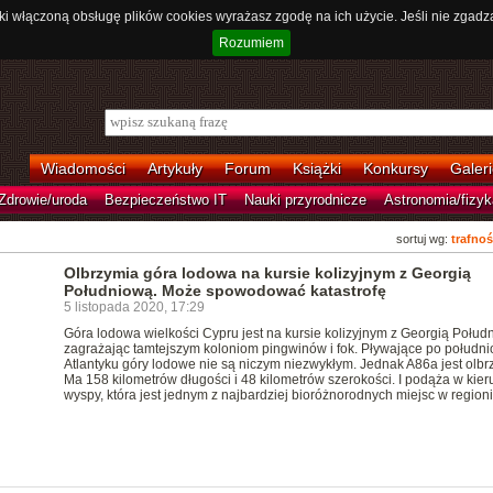
ki włączoną obsługę plików cookies wyrażasz zgodę na ich użycie. Jeśli nie zgadz
Rozumiem
Wiadomości
Artykuły
Forum
Książki
Konkursy
Galeri
Zdrowie/uroda
Bezpieczeństwo IT
Nauki przyrodnicze
Astronomia/fizyk
sortuj wg:
trafnoś
Olbrzymia góra lodowa na kursie kolizyjnym z Georgią
Południową. Może spowodować katastrofę
5 listopada 2020, 17:29
Góra lodowa wielkości Cypru jest na kursie kolizyjnym z Georgią Połud
zagrażając tamtejszym koloniom pingwinów i fok. Pływające po połudn
Atlantyku góry lodowe nie są niczym niezwykłym. Jednak A86a jest olbr
Ma 158 kilometrów długości i 48 kilometrów szerokości. I podąża w kie
wyspy, która jest jednym z najbardziej bioróżnorodnych miejsc w regioni