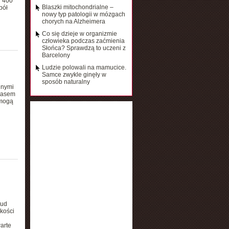
d 400
Blaszki mitochondrialne –
pół
nowy typ patologii w mózgach
chorych na Alzheimera
Co się dzieje w organizmie
człowieka podczas zaćmienia
Słońca? Sprawdzą to uczeni z
Barcelony
Ludzie polowali na mamucice.
Samce zwykle ginęły w
sposób naturalny
jnymi
czasem
 mogą
lud
kości
arte