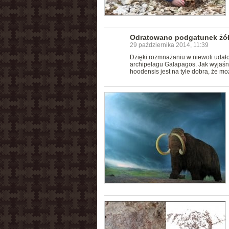
Odratowano podgatunek żół
29 października 2014, 11:39
Dzięki rozmnażaniu w niewoli udał
archipelagu Galapagos. Jak wyjaś
hoodensis jest na tyle dobra, że mo