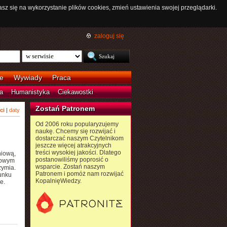
asz się na wykorzystanie plików cookies, zmień ustawienia swojej przeglądarki.
zaloguj się
e
Wywiady
Praca
a
Humanistyka
Ciekawostki
Zostań Patronem
ci
|
daty
Od 2006 roku popularyzujemy
naukę. Chcemy się rozwijać i
dostarczać naszym Czytelnikom
jeszcze więcej atrakcyjnych
treści wysokiej jakości. Dlatego
niową,
postanowiliśmy poprosić o
iowym
wsparcie. Zostań naszym
zymia.
Patronem i pomóż nam rozwijać
runku
KopalnięWiedzy.
e.