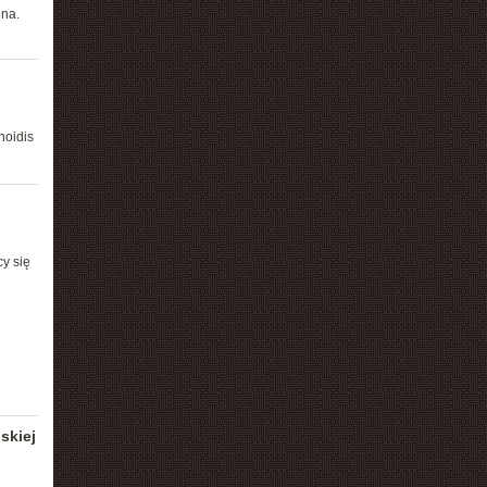
ina.
noidis
y się
skiej