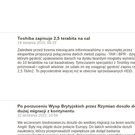
Toshiba zapisuje 2,5 terabita na cal
18 sierpnia 2010, 08:33
Zaledwie przed trzema miesiącami informowaliśmy o wysuniętej przez
ekspertów propozycji połączenia dwóch metod zapisu - TAR i BPR - dzi
którym gęstość upakowania danych na dysku twardym mogłaby wynieść
do 10 terabitów na cal kwadratowy. Tymczasem specjaliści z Toshiby ni
próżnowali i ogłosili właśnie, że udało im się osiągnąć gęstość zapisu r
2,5 Tb/in2. To pięciokrotnie więcej niż w obecnie sprzedawanych HDD.
Po porzuceniu Wysp Brytyjskich przez Rzymian doszło d
dużej migracji z kontynentu
22 września 2022, 10:58
We wczesnym średniowieczu doszło do wielkiej migracji na teren wscho
Anglii. Były nią objęte duże połacie Europy. Do takich wniosków doszli
naukowcy, którzy przeprowadzili największe jak dotąd badania