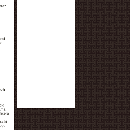
oraz
jest
sną
ych
old
ama.
ficera
sztki
jego