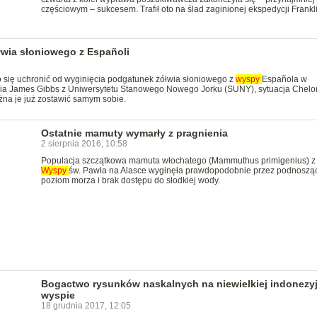
częściowym – sukcesem. Trafił oto na ślad zaginionej ekspedycji Frankl
wia słoniowego z Españoli
o się uchronić od wyginięcia podgatunek żółwia słoniowego z
wyspy
Española w
nia James Gibbs z Uniwersytetu Stanowego Nowego Jorku (SUNY), sytuacja Chelo
żna je już zostawić samym sobie.
Ostatnie mamuty wymarły z pragnienia
2 sierpnia 2016, 10:58
Populacja szczątkowa mamuta włochatego (Mammuthus primigenius) z
Wyspy
św. Pawła na Alasce wyginęła prawdopodobnie przez podnosząc
poziom morza i brak dostępu do słodkiej wody.
Bogactwo rysunków naskalnych na niewielkiej indonezyj
wyspie
18 grudnia 2017, 12:05