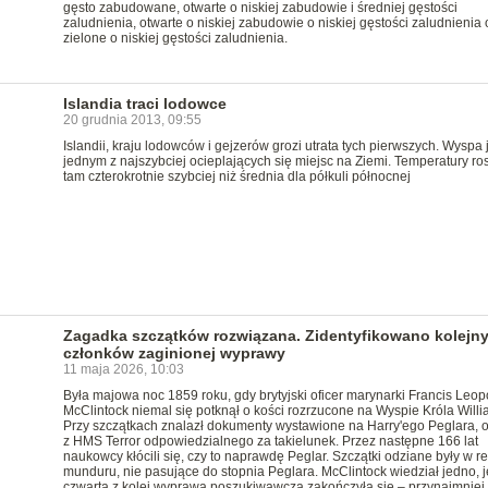
gęsto zabudowane, otwarte o niskiej zabudowie i średniej gęstości
zaludnienia, otwarte o niskiej zabudowie o niskiej gęstości zaludnienia 
zielone o niskiej gęstości zaludnienia.
Islandia traci lodowce
20 grudnia 2013, 09:55
Islandii, kraju lodowców i gejzerów grozi utrata tych pierwszych. Wyspa 
jednym z najszybciej ocieplających się miejsc na Ziemi. Temperatury ro
tam czterokrotnie szybciej niż średnia dla półkuli północnej
Zagadka szczątków rozwiązana. Zidentyfikowano kolejn
członków zaginionej wyprawy
11 maja 2026, 10:03
Była majowa noc 1859 roku, gdy brytyjski oficer marynarki Francis Leop
McClintock niemal się potknął o kości rozrzucone na Wyspie Króla Willi
Przy szczątkach znalazł dokumenty wystawione na Harry'ego Peglara, o
z HMS Terror odpowiedzialnego za takielunek. Przez następne 166 lat
naukowcy kłócili się, czy to naprawdę Peglar. Szczątki odziane były w re
munduru, nie pasujące do stopnia Peglara. McClintock wiedział jedno, 
czwarta z kolei wyprawa poszukiwawcza zakończyła się – przynajmniej