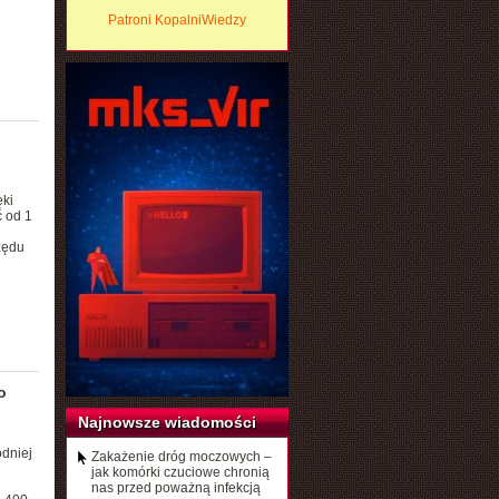
Patroni KopalniWiedzy
ęki
 od 1
e
zędu
o
Najnowsze wiadomości
dniej
Zakażenie dróg moczowych –
jak komórki czuciowe chronią
nas przed poważną infekcją