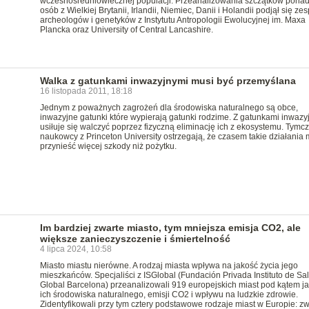
wczesnośredniowiecznej populacji. Przeanalizowania szczątków pona
osób z Wielkiej Brytanii, Irlandii, Niemiec, Danii i Holandii podjął się zes
archeologów i genetyków z Instytutu Antropologii Ewolucyjnej im. Maxa
Plancka oraz University of Central Lancashire.
Walka z gatunkami inwazyjnymi musi być przemyślana
16 listopada 2011, 18:18
Jednym z poważnych zagrożeń dla środowiska naturalnego są obce,
inwazyjne gatunki które wypierają gatunki rodzime. Z gatunkami inwazy
usiłuje się walczyć poprzez fizyczną eliminację ich z ekosystemu. Tym
naukowcy z Princeton University ostrzegają, że czasem takie działania
przynieść więcej szkody niż pożytku.
Im bardziej zwarte miasto, tym mniejsza emisja CO2, ale
większe zanieczyszczenie i śmiertelność
4 lipca 2024, 10:58
Miasto miastu nierówne. A rodzaj miasta wpływa na jakość życia jego
mieszkańców. Specjaliści z ISGlobal (Fundación Privada Instituto de Sa
Global Barcelona) przeanalizowali 919 europejskich miast pod kątem ja
ich środowiska naturalnego, emisji CO2 i wpływu na ludzkie zdrowie.
Zidentyfikowali przy tym cztery podstawowe rodzaje miast w Europie: zw