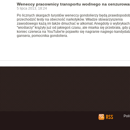
Weneccy pracownicy transportu wodnego na cenzurow
5 lipca 2013, 18:24
Po licznych skargach turystów weneccy gondolierzy będą prawdopodob
przechodzić testy na obecność narkotyków. Władze stowarzyszenia
zawodowego każą im także dmuchać w alkomat. Anegdoty o wybrykach
"wioślarzy" krążyły już od jakiegoś czasu, ale miarka się przebrała, gdy
koniec czerwca na YouTube'ie pojawiło się nagranie nagiego kandydat
gansera, pomocnika gondoliera.
Pol