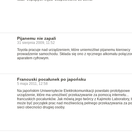
Pijanemu nie zapali
31 sierpnia 2009, 11:52
Toyota pracuje nad urządzeniem, które uniemożliwi pijanemu kierowcy
prowadzenie samochodu. Składa się ono z ręcznego alkomatu połączo
aparatem cyfrowym.
Francuski pocałunek po japońsku
5 maja 2011, 12:58
Na japońskim Uniwersytecie Elektrokomunikacji powstało prototypowe
urządzenie, które ma umożliwić przekazywanie za pomocą internetu...
francuskich pocałunków. Jak mówią jego twórcy z Kajimoto Laboratory, t
może być początek prac nad możliwością pełnego przekazywania za 
sieci obecności drugiej osoby.