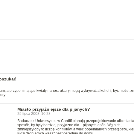
 oszukać
m, a przypominające kwiaty nanostruktury mogą wykrywać alkohol i, być może, z
ory.
Miasto przyjaźniejsze dla pijanych?
25 lipca 2008, 10:28
Badacze z Uniwersytetu w Cardiff planują przeprojektowanie ulic miasta
sposób, by były bardziej przyjazne dla... pijanych osób. Wg nich,
zmniejszyłoby to liczbę konfliktów, a więc popełnianych przestępstw, kie
ludzi "tropiących węża" bezpośrednio do domu.