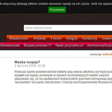
ki włączoną obsługę plików cookies wyrażasz zgodę na ich użycie. Jeśli nie zgadz
Rozumiem
Wiadomości
Artykuły
Forum
Książki
Konkursy
Galeri
Zdrowie/uroda
Bezpieczeństwo IT
Nauki przyrodnicze
Astronomia/fizyk
sortuj wg:
trafnoś
Maska rozpija?
4 stycznia 2008, 10:38
Podczas balów przebierańców kobiety piją więcej alkoholu od mężczyzn
wyjątek od reguły, ponieważ w ramach wcześniejszych badań zawsze
okazywało się, że na spotkaniach towarzyskich panowie konsumują wię
"procentów" niż panie (Alcoholism: Clinical and Experimental Research)