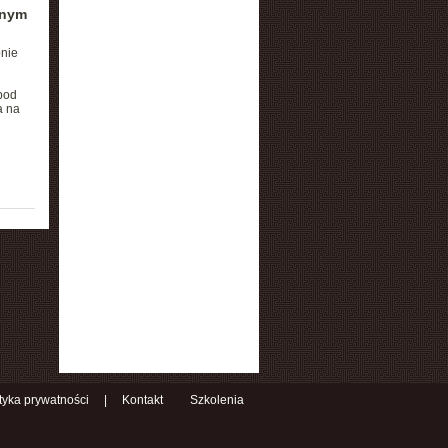
anym
nie
 pod
a na
ityka prywatności
|
Kontakt
Szkolenia