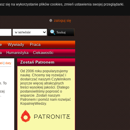
asz się na wykorzystanie plików cookies, zmień ustawienia swojej przeglądarki.
zaloguj się
e
Wywiady
Praca
a
Humanistyka
Ciekawostki
Zostań Patronem
ci
|
daty
Od 2006 roku popularyzujemy
naukę. Chcemy się rozwijać i
dostarczać naszym Czytelnikom
. To
jeszcze więcej atrakcyjnych
treści wysokiej jakości. Dlatego
cej
postanowiliśmy poprosić o
.
wsparcie. Zostań naszym
Patronem i pomóż nam rozwijać
KopalnięWiedzy.