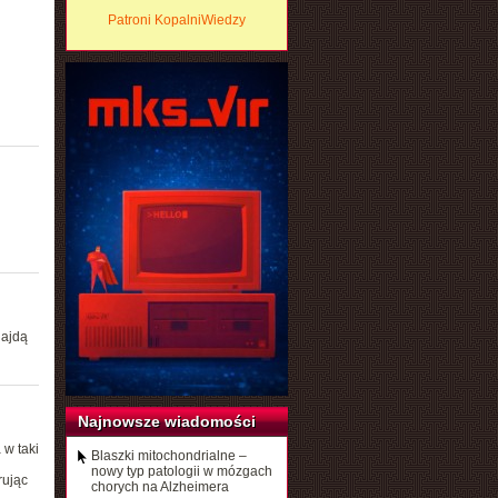
Patroni KopalniWiedzy
najdą
Najnowsze wiadomości
 w taki
Blaszki mitochondrialne –
nowy typ patologii w mózgach
rując
chorych na Alzheimera