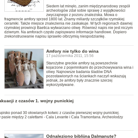
Siedem lat minęło, zanim międzynarodowy zespół
archeologów zdał sobie sprawę z wyjątkowości
zwyczajnego z pozoru znaleziska. Mowa o
fragmencie amfory sprzed 1800 lat. Znamy miliardy szczątków rzymskiej
ceramiki. Także miejsce znalezienia nie zaskakuje. W tych regionach dawnej
rzymskiej prowincji Baetica wytwarzano oliwę. Również napis nie jest niczym
dziwnym. Na amforach często zapisywano informacje handlowe. Dopiero
zrekonstruowanie napisu sprawiło olbrzymią niespodziankę.
Amfory nie tylko do wina
17 października 2011, 15:56
Starożytne greckie amfory są powszechnie
kojarzone z pojemnikami do przechowywania wina i
oliwy. Najnowsze badania śladów DNA
pozostawionych na ściankach naczyń wskazują
jednak, że amfory były znacznie szerzej
wykorzystywane.
kuacji z czasów 1. wojny punickiej
upisko ponad 30 ołowianych kotwic z czasów pierwszej wojny punickiej.
 pasie między 2 calettami - Cala Levante i Cala Tramontana. Archeolodzy
Odnaleziono biblijną Dalmanutę?