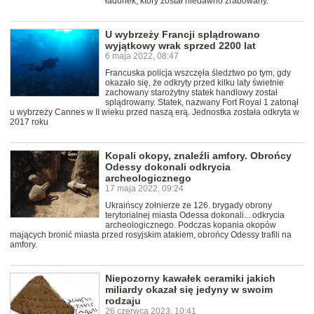
ładunek, który został niedawno zrabowany.
U wybrzeży Francji splądrowano
wyjątkowy wrak sprzed 2200 lat
6 maja 2022, 08:47
Francuska policja wszczęła śledztwo po tym, gdy
okazało się, że odkryty przed kilku laty świetnie
zachowany starożytny statek handlowy został
splądrowany. Statek, nazwany Fort Royal 1 zatonął
u wybrzeży Cannes w II wieku przed naszą erą. Jednostka została odkryta w
2017 roku
Kopali okopy, znaleźli amfory. Obrońcy
Odessy dokonali odkrycia
archeologicznego
17 maja 2022, 09:24
Ukraińscy żołnierze ze 126. brygady obrony
terytorialnej miasta Odessa dokonali... odkrycia
archeologicznego. Podczas kopania okopów
mających bronić miasta przed rosyjskim atakiem, obrońcy Odessy trafili na
amfory.
Niepozorny kawałek ceramiki jakich
miliardy okazał się jedyny w swoim
rodzaju
26 czerwca 2023, 10:41