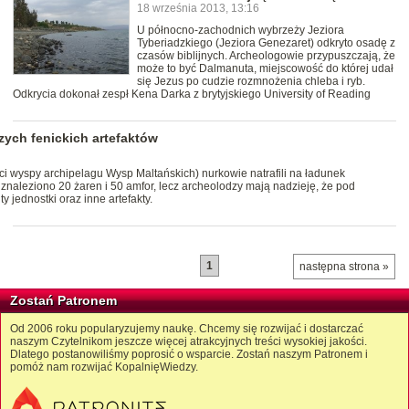
18 września 2013, 13:16
U północno-zachodnich wybrzeży Jeziora
Tyberiadzkiego (Jeziora Genezaret) odkryto osadę z
czasów biblijnych. Archeologowie przypuszczają, że
może to być Dalmanuta, miejscowość do której udał
się Jezus po cudzie rozmnożenia chleba i ryb.
Odkrycia dokonał zespł Kena Darka z brytyjskiego University of Reading
zych fenickich artefaktów
ci wyspy archipelagu Wysp Maltańskich) nurkowie natrafili na ładunek
ąd znaleziono 20 żaren i 50 amfor, lecz archeolodzy mają nadzieję, że pod
 jednostki oraz inne artefakty.
1
następna strona »
Zostań Patronem
Od 2006 roku popularyzujemy naukę. Chcemy się rozwijać i dostarczać
naszym Czytelnikom jeszcze więcej atrakcyjnych treści wysokiej jakości.
Dlatego postanowiliśmy poprosić o wsparcie. Zostań naszym Patronem i
pomóż nam rozwijać KopalnięWiedzy.