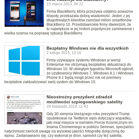
15 marca 2013, 06:22
Firma BlackBerry, która przeżywa ostatnio poważne
kłopoty, przekazała dobrą wiadomość. Jeden z jej
długotrwałych klientów zamówił milion smartfonów
BlackBerry 10. Przedstawiciele firmy stwierdzili, że
to największe w jej historii pojedyncze zamówienie i
wielka szansa na poprawę sytuacji BlackBerry.
Bezpłatny Windows nie dla wszystkich
2 lutego 2015, 10:16
Firmy używające systemu Windows w wersji
Enterprise nie otrzymają bezpłatnej aktualizacji do
Windows 10. W ubiegłym tygodniu Microsoft ogłosił,
że użytkownicy Windows 7, Windows 8.1 i Windows
Phone 8.1 będą mogli przez rok od premiery
bezpłatnie zaktualizować swój system do Windows 10.
Nieostrożny prezydent zdradził
możliwości szpiegowskiego satelity
28 listopada 2019, 11:43
Gdy 30 sierpnia bieżącego roku prezydent Trump
opublikował na Twitterze wpis dotyczący wypadku,
jaki miał miejsce w irańskim Porcie Kosmicznym im.
Imama Chomeiniego w pobliżu Semnan, specjaliści
natychmiast zwrócili uwagę na wysokiej jakości fotografię dołączoną do
wpisu. Zastanawiano się, czy wykonał je dron, samolot czy też satelita.