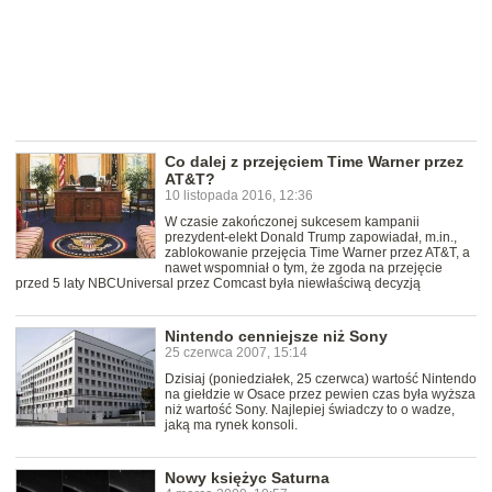
Co dalej z przejęciem Time Warner przez
AT&T?
10 listopada 2016, 12:36
W czasie zakończonej sukcesem kampanii
prezydent-elekt Donald Trump zapowiadał, m.in.,
zablokowanie przejęcia Time Warner przez AT&T, a
nawet wspomniał o tym, że zgoda na przejęcie
przed 5 laty NBCUniversal przez Comcast była niewłaściwą decyzją
Nintendo cenniejsze niż Sony
25 czerwca 2007, 15:14
Dzisiaj (poniedziałek, 25 czerwca) wartość Nintendo
na giełdzie w Osace przez pewien czas była wyższa
niż wartość Sony. Najlepiej świadczy to o wadze,
jaką ma rynek konsoli.
Nowy księżyc Saturna