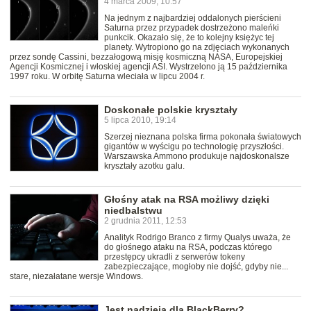
4 marca 2009, 10:57
Na jednym z najbardziej oddalonych pierścieni
Saturna przez przypadek dostrzeżono maleńki
punkcik. Okazało się, że to kolejny księżyc tej
planety. Wytropiono go na zdjęciach wykonanych
przez sondę Cassini, bezzałogową misję kosmiczną NASA, Europejskiej
Agencji Kosmicznej i włoskiej agencji ASI. Wystrzelono ją 15 października
1997 roku. W orbitę Saturna wleciała w lipcu 2004 r.
Doskonałe polskie kryształy
5 lipca 2010, 19:14
Szerzej nieznana polska firma pokonała światowych
gigantów w wyścigu po technologię przyszłości.
Warszawska Ammono produkuje najdoskonalsze
kryształy azotku galu.
Głośny atak na RSA możliwy dzięki
niedbalstwu
2 grudnia 2011, 12:53
Analityk Rodrigo Branco z firmy Qualys uważa, że
do głośnego ataku na RSA, podczas którego
przestępcy ukradli z serwerów tokeny
zabezpieczające, mogłoby nie dojść, gdyby nie...
stare, niezałatane wersje Windows.
Jest nadzieja dla BlackBerry?