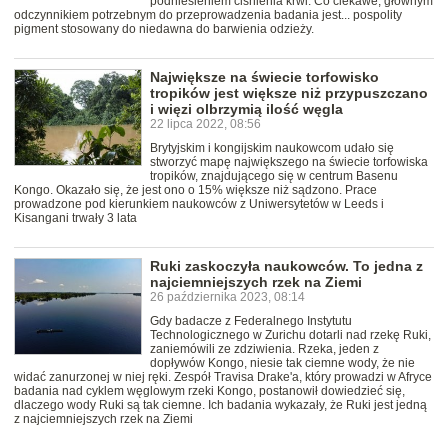
podniesieniem ciśnienia krwi. Co ciekawe, głównym
odczynnikiem potrzebnym do przeprowadzenia badania jest... pospolity
pigment stosowany do niedawna do barwienia odzieży.
Największe na świecie torfowisko
tropików jest większe niż przypuszczano
i więzi olbrzymią ilość węgla
22 lipca 2022, 08:56
Brytyjskim i kongijskim naukowcom udało się
stworzyć mapę największego na świecie torfowiska
tropików, znajdującego się w centrum Basenu
Kongo. Okazało się, że jest ono o 15% większe niż sądzono. Prace
prowadzone pod kierunkiem naukowców z Uniwersytetów w Leeds i
Kisangani trwały 3 lata
Ruki zaskoczyła naukowców. To jedna z
najciemniejszych rzek na Ziemi
26 października 2023, 08:14
Gdy badacze z Federalnego Instytutu
Technologicznego w Zurichu dotarli nad rzekę Ruki,
zaniemówili ze zdziwienia. Rzeka, jeden z
dopływów Kongo, niesie tak ciemne wody, że nie
widać zanurzonej w niej ręki. Zespół Travisa Drake'a, który prowadzi w Afryce
badania nad cyklem węglowym rzeki Kongo, postanowił dowiedzieć się,
dlaczego wody Ruki są tak ciemne. Ich badania wykazały, że Ruki jest jedną
z najciemniejszych rzek na Ziemi