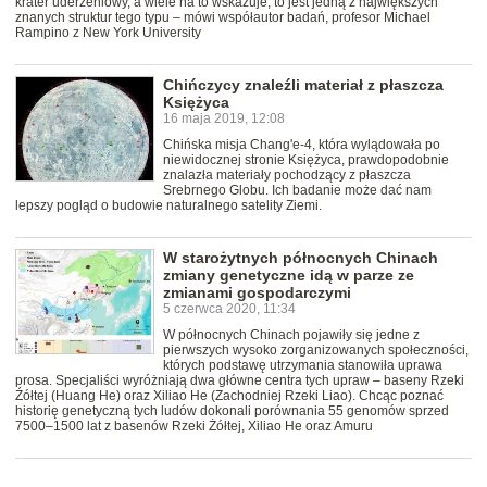
krater uderzeniowy, a wiele na to wskazuje, to jest jedną z największych
znanych struktur tego typu – mówi współautor badań, profesor Michael
Rampino z New York University
Chińczycy znaleźli materiał z płaszcza
Księżyca
16 maja 2019, 12:08
Chińska misja Chang'e-4, która wylądowała po
niewidocznej stronie Księżyca, prawdopodobnie
znalazła materiały pochodzący z płaszcza
Srebrnego Globu. Ich badanie może dać nam
lepszy pogląd o budowie naturalnego satelity Ziemi.
W starożytnych północnych Chinach
zmiany genetyczne idą w parze ze
zmianami gospodarczymi
5 czerwca 2020, 11:34
W północnych Chinach pojawiły się jedne z
pierwszych wysoko zorganizowanych społeczności,
których podstawę utrzymania stanowiła uprawa
prosa. Specjaliści wyróżniają dwa główne centra tych upraw – baseny Rzeki
Źółtej (Huang He) oraz Xiliao He (Zachodniej Rzeki Liao). Chcąc poznać
historię genetyczną tych ludów dokonali porównania 55 genomów sprzed
7500–1500 lat z basenów Rzeki Żółtej, Xiliao He oraz Amuru