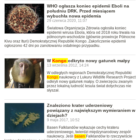
WHO ogłasza koniec epidemii Eboli na
południu DRK. Przed miesiącem
wybuchła nowa epidemia
29 czerwca 2020, 11:07
Światowa Organizacja Zdrowia ogłosiła koniec
epidemii wirusa Ebola, która od 2018 roku trwała na
północnym-wschodzie (głównie prowincje Północne
Kivu oraz Ituri) Demokratycznej Republiki Kongo. Zakończenie epidemii
ogłoszono 42 dni po zanotowaniu ostatniego przypadku.
W
Kongo
odkryto nowy gatunek małpy
13 września 2012, 14:24
W odległych regionach Demokratycznej Republiki
Kongo
naukowcy z Lukuru Wildlife Research Project
odkryli nowy gatunek małpy. O zwierzęciu zwanym
przez lokalną ludność lesula świat dotychczas nie
słyszał.
Znaleziono krater uderzeniowy
powiązany z największym wymieraniem w
dziejach?
9 maja 2017, 10:52
Basen Falklandów wykazuje cechy krateru
uderzeniowego, twierdzi międzynarodowy zespół
naukowcy. Jeśli
basen
Falklandów to rzeczywiście