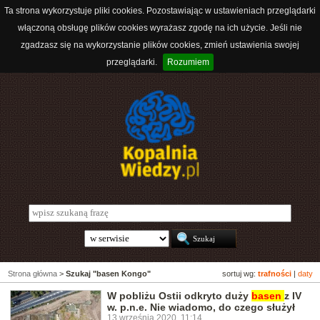
Ta strona wykorzystuje pliki cookies. Pozostawiając w ustawieniach przeglądarki
włączoną obsługę plików cookies wyrażasz zgodę na ich użycie. Jeśli nie
zgadzasz się na wykorzystanie plików cookies, zmień ustawienia swojej
przeglądarki.
Rozumiem
Strona główna
>
Szukaj "basen Kongo"
sortuj wg:
trafności
|
daty
W pobliżu Ostii odkryto duży
basen
z IV
w. p.n.e. Nie wiadomo, do czego służył
13 września 2020, 11:14