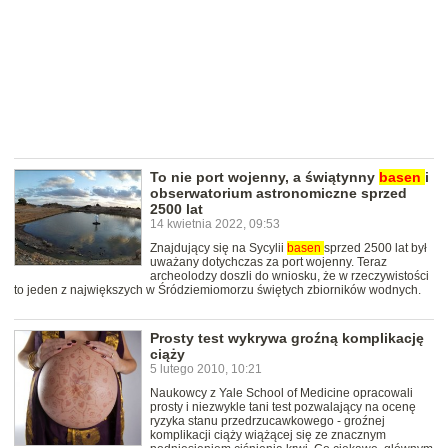
To nie port wojenny, a świątynny
basen
i
obserwatorium astronomiczne sprzed
2500 lat
14 kwietnia 2022, 09:53
Znajdujący się na Sycylii
basen
sprzed 2500 lat był
uważany dotychczas za port wojenny. Teraz
archeolodzy doszli do wniosku, że w rzeczywistości
to jeden z największych w Śródziemiomorzu świętych zbiorników wodnych.
Prosty test wykrywa groźną komplikację
ciąży
5 lutego 2010, 10:21
Naukowcy z Yale School of Medicine opracowali
prosty i niezwykle tani test pozwalający na ocenę
ryzyka stanu przedrzucawkowego - groźnej
komplikacji ciąży wiążącej się ze znacznym