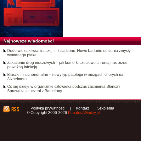
Najnowsze wiadomości
Dodo widział świat inaczej, niż sądzono. Nowe badanie odsłania zmysły
wymarłego ptaka
Zakażenie dróg moczowych – jak komórki czuciowe chronią nas przed
poważną infekcją
Blaszki mitochondrialne – nowy typ patologii w mózgach chorych na
Alzheimera
Co się dzieje w organizmie człowieka podczas zaćmienia Słońca?
Sprawdzą to uczeni z Barcelony
Polityka prywatności
|
Kontakt
Szkolenia
© Copyright 2006-2026
KopalniaWiedzy.pl