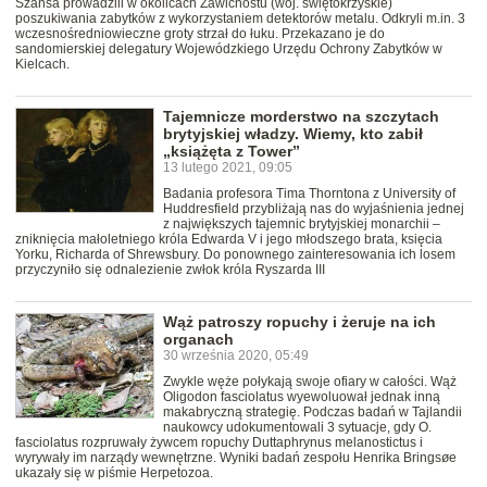
Szansa prowadzili w okolicach Zawichostu (woj. świętokrzyskie)
poszukiwania zabytków z wykorzystaniem detektorów metalu. Odkryli m.in. 3
wczesnośredniowieczne groty strzał do łuku. Przekazano je do
sandomierskiej delegatury Wojewódzkiego Urzędu Ochrony Zabytków w
Kielcach.
Tajemnicze morderstwo na szczytach
brytyjskiej władzy. Wiemy, kto zabił
„książęta z Tower”
13 lutego 2021, 09:05
Badania profesora Tima Thorntona z University of
Huddresfield przybliżają nas do wyjaśnienia jednej
z największych tajemnic brytyjskiej monarchii –
zniknięcia małoletniego króla Edwarda V i jego młodszego brata, księcia
Yorku, Richarda of Shrewsbury. Do ponownego zainteresowania ich losem
przyczyniło się odnalezienie zwłok króla Ryszarda III
Wąż patroszy ropuchy i żeruje na ich
organach
30 września 2020, 05:49
Zwykle węże połykają swoje ofiary w całości. Wąż
Oligodon fasciolatus wyewoluował jednak inną
makabryczną strategię. Podczas badań w Tajlandii
naukowcy udokumentowali 3 sytuacje, gdy O.
fasciolatus rozpruwały żywcem ropuchy Duttaphrynus melanostictus i
wyrywały im narządy wewnętrzne. Wyniki badań zespołu Henrika Bringsøe
ukazały się w piśmie Herpetozoa.