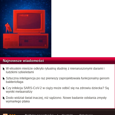
Najnowsze wiadomości
W etruskim mieście odkryto rytualną studnię z nienaruszonymi darami i
ludzkimi szkieletami
Sztuczna inteligencja po raz pierwszy zaprojektowała funkcjonalny genom
bakteriofaga
Czy infekcja SARS-CoV-2 w ciąży może odbić się na zdrowiu dziecka? Są
wyniki metaanalizy
Dodo widział świat inaczej, niż sądzono. Nowe badanie odsłania zmysły
wymarłego ptaka