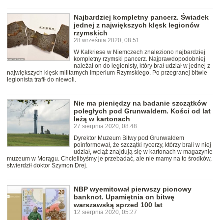
Najbardziej kompletny pancerz. Świadek
jednej z największych klęsk legionów
rzymskich
28 września 2020, 08:51
W Kalkriese w Niemczech znaleziono najbardziej
kompletny rzymski pancerz. Najprawdopodobniej
należał on do legionisty, który brał udział w jednej z
największych klęsk militarnych Imperium Rzymskiego. Po przegranej bitwie
legionista trafił do niewoli.
Nie ma pieniędzy na badanie szczątków
poległych pod Grunwaldem. Kości od lat
leżą w kartonach
27 sierpnia 2020, 08:48
Dyrektor Muzeum Bitwy pod Grunwaldem
poinformował, że szczątki rycerzy, którzy brali w niej
udział, wciąż znajdują się w kartonach w magazynie
muzeum w Morągu. Chcielibyśmy je przebadać, ale nie mamy na to środków,
stwierdził doktor Szymon Drej.
NBP wyemitował pierwszy pionowy
banknot. Upamiętnia on bitwę
warszawską sprzed 100 lat
12 sierpnia 2020, 05:27