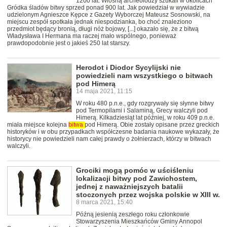
1200 lat. Wiosną archeolodzy szukali w okolicach
Gródka śladów bitwy sprzed ponad 900 lat. Jak powiedział w wywiadzie
udzielonym Agnieszce Kępce z Gazety Wyborczej Mateusz Sosnowski, na
miejscu zespół spotkała jednak niespodzianka, bo choć znaleziono
przedmiot będący bronią, długi nóż bojowy, [...] okazało się, że z bitwą
Władysława I Hermana ma raczej mało wspólnego, ponieważ
prawdopodobnie jest o jakieś 250 lat starszy.
Herodot i Diodor Sycylijski nie
powiedzieli nam wszystkiego o bitwach
pod Himerą
14 maja 2021, 11:15
W roku 480 p.n.e., gdy rozgrywały się słynne bitwy
pod Termopilami i Salaminą, Grecy walczyli pod
Himerą. Kilkadziesiąt lat później, w roku 409 p.n.e.
miała miejsce kolejna
bitwa
pod Himerą. Obie zostały opisane przez greckich
historyków i w obu przypadkach współczesne badania naukowe wykazały, że
historycy nie powiedzieli nam całej prawdy o żołnierzach, którzy w bitwach
walczyli.
Grociki mogą pomóc w uściśleniu
lokalizacji bitwy pod Zawichostem,
jednej z naważniejszych batalii
stoczonych przez wojska polskie w XIII w.
8 marca 2021, 15:40
Późną jesienią zeszłego roku członkowie
Stowarzyszenia Mieszkańców Gminy Annopol