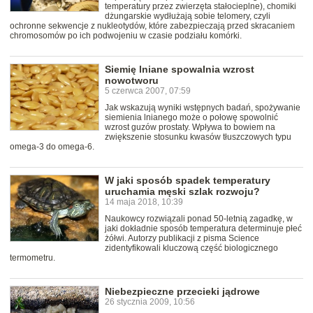
temperatury przez zwierzęta stałocieplne), chomiki
dżungarskie wydłużają sobie telomery, czyli
ochronne sekwencje z nukleotydów, które zabezpieczają przed skracaniem
chromosomów po ich podwojeniu w czasie podziału komórki.
Siemię lniane spowalnia wzrost
nowotworu
5 czerwca 2007, 07:59
Jak wskazują wyniki wstępnych badań, spożywanie
siemienia lnianego może o połowę spowolnić
wzrost guzów prostaty. Wpływa to bowiem na
zwiększenie stosunku kwasów tłuszczowych typu
omega-3 do omega-6.
W jaki sposób spadek temperatury
uruchamia męski szlak rozwoju?
14 maja 2018, 10:39
Naukowcy rozwiązali ponad 50-letnią zagadkę, w
jaki dokładnie sposób temperatura determinuje płeć
żółwi. Autorzy publikacji z pisma Science
zidentyfikowali kluczową część biologicznego
termometru.
Niebezpieczne przecieki jądrowe
26 stycznia 2009, 10:56