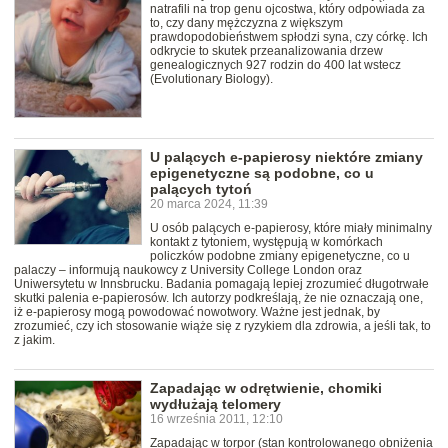
natrafili na trop genu ojcostwa, który odpowiada za
to, czy dany mężczyzna z większym
prawdopodobieństwem spłodzi syna, czy córkę. Ich
odkrycie to skutek przeanalizowania drzew
genealogicznych 927 rodzin do 400 lat wstecz
(Evolutionary Biology).
U palących e-papierosy niektóre zmiany
epigenetyczne są podobne, co u
palących tytoń
20 marca 2024, 11:39
U osób palących e-papierosy, które miały minimalny
kontakt z tytoniem, występują w komórkach
policzków podobne zmiany epigenetyczne, co u
palaczy – informują naukowcy z University College London oraz
Uniwersytetu w Innsbrucku. Badania pomagają lepiej zrozumieć długotrwałe
skutki palenia e-papierosów. Ich autorzy podkreślają, że nie oznaczają one,
iż e-papierosy mogą powodować nowotwory. Ważne jest jednak, by
zrozumieć, czy ich stosowanie wiąże się z ryzykiem dla zdrowia, a jeśli tak, to
z jakim.
Zapadając w odrętwienie, chomiki
wydłużają telomery
16 września 2011, 12:10
Zapadając w torpor (stan kontrolowanego obniżenia