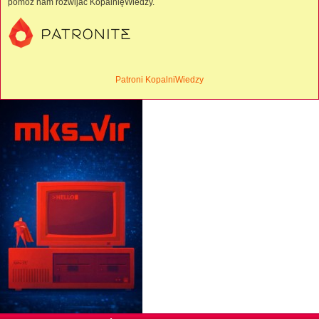
pomóż nam rozwijać KopalnięWiedzy.
Patroni KopalniWiedzy