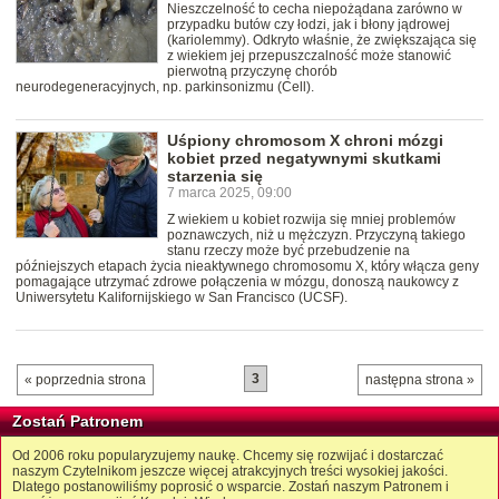
Nieszczelność to cecha niepożądana zarówno w
przypadku butów czy łodzi, jak i błony jądrowej
(kariolemmy). Odkryto właśnie, że zwiększająca się
z wiekiem jej przepuszczalność może stanowić
pierwotną przyczynę chorób
neurodegeneracyjnych, np. parkinsonizmu (Cell).
Uśpiony chromosom X chroni mózgi
kobiet przed negatywnymi skutkami
starzenia się
7 marca 2025, 09:00
Z wiekiem u kobiet rozwija się mniej problemów
poznawczych, niż u mężczyzn. Przyczyną takiego
stanu rzeczy może być przebudzenie na
późniejszych etapach życia nieaktywnego chromosomu X, który włącza geny
pomagające utrzymać zdrowe połączenia w mózgu, donoszą naukowcy z
Uniwersytetu Kalifornijskiego w San Francisco (UCSF).
3
« poprzednia strona
następna strona »
Zostań Patronem
Od 2006 roku popularyzujemy naukę. Chcemy się rozwijać i dostarczać
naszym Czytelnikom jeszcze więcej atrakcyjnych treści wysokiej jakości.
Dlatego postanowiliśmy poprosić o wsparcie. Zostań naszym Patronem i