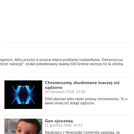
organizm, który przeżył w puszce mięsa poddanej naświetlaniu. Deinococcus
zeżyć radiację", został potraktowany dawką 500-krotnie wyższą niż ta zdolna
Chromosomy zbudowane inaczej niż
sądzono
24 listopada 2016, 13:04
DNA stanowi tylko około połowy chromosomu. To o
wiele mniej niż dotąd sądzono.
Gen ojcostwa
11 grudnia 2008, 10:53
Naukowcy z Newcastle University uważają, że