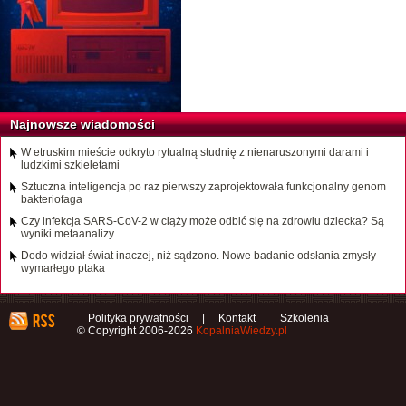
Najnowsze wiadomości
W etruskim mieście odkryto rytualną studnię z nienaruszonymi darami i
ludzkimi szkieletami
Sztuczna inteligencja po raz pierwszy zaprojektowała funkcjonalny genom
bakteriofaga
Czy infekcja SARS-CoV-2 w ciąży może odbić się na zdrowiu dziecka? Są
wyniki metaanalizy
Dodo widział świat inaczej, niż sądzono. Nowe badanie odsłania zmysły
wymarłego ptaka
Polityka prywatności
|
Kontakt
Szkolenia
© Copyright 2006-2026
KopalniaWiedzy.pl