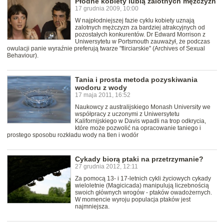
Płodne kobiety lubią zalotnych mężczyzn
17 grudnia 2009, 10:00
W najpłodniejszej fazie cyklu kobiety uznają
zalotnych mężczyzn za bardziej atrakcyjnych od
pozostałych konkurentów. Dr Edward Morrison z
Uniwersytetu w Portsmouth zauważył, że podczas
owulacji panie wyraźnie preferują twarze "flirciarskie" (Archives of Sexual
Behaviour).
Tania i prosta metoda pozyskiwania
wodoru z wody
17 maja 2011, 16:52
Naukowcy z australijskiego Monash University we
współpracy z uczonymi z Uniwersytetu
Kalifornijskiego w Davis wpadli na trop odkrycia,
które może pozwolić na opracowanie taniego i
prostego sposobu rozkładu wody na tlen i wodór
Cykady biorą ptaki na przetrzymanie?
27 grudnia 2012, 12:11
Za pomocą 13- i 17-letnich cykli życiowych cykady
wieloletnie (Magicicada) manipulują liczebnością
swoich głównych wrogów - ptaków owadożernych.
W momencie wyroju populacja ptaków jest
najmniejsza.