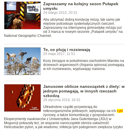
Zapraszamy na kolejny sezon Pułapek
umysłu
24 lutego 2015, 20:31
Aby utrzymać dobrą kondycję mózg, tak samo jak
mięśnie potrzebuje systematycznych ćwiczeń.
Zapraszamy na intensywną gimnastykę mózgu już
od 3 marca w nowym sezonie „Pułapek umysłu” na
National Geographic Channel.
Te, co plują i rozsiewają
25 maja 2017, 11:51
Kozy żerujące w południowo-zachodnim Maroku na
drzewach arganowych (Argania spinosa) pomagają
w ich rozsiewaniu, wypluwając nasiona.
Janusowe oblicze nanocząstek z diety: w
jednym pomagają, w innych rzeczach
szkodzą
29 stycznia 2019, 18:32
Ultradrobne cząstki przywierają do
mikroorganizmów jelitowych, wpływając na ich
cykl
życiowy, a także komunikację z gospodarzem.
Eksperymenty naukowców z Uniwersytetu Jana Gutenberga (JGU) w
Moguncji pokazały też, że wiązanie nanocząstek obniża zakaźność
Helicobacter pylori, a jak wiadomo, infekcja tym patogenem zwiększa ryzyko