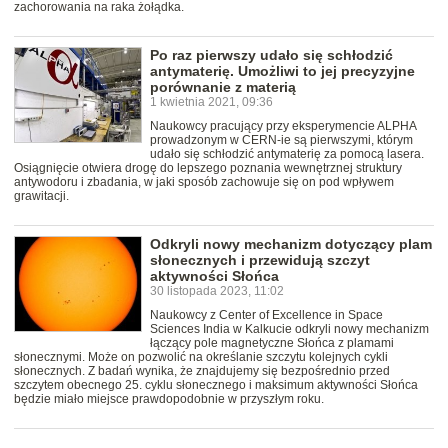
zachorowania na raka żołądka.
Po raz pierwszy udało się schłodzić
antymaterię. Umożliwi to jej precyzyjne
porównanie z materią
1 kwietnia 2021, 09:36
Naukowcy pracujący przy eksperymencie ALPHA
prowadzonym w CERN-ie są pierwszymi, którym
udało się schłodzić antymaterię za pomocą lasera.
Osiągnięcie otwiera drogę do lepszego poznania wewnętrznej struktury
antywodoru i zbadania, w jaki sposób zachowuje się on pod wpływem
grawitacji.
Odkryli nowy mechanizm dotyczący plam
słonecznych i przewidują szczyt
aktywności Słońca
30 listopada 2023, 11:02
Naukowcy z Center of Excellence in Space
Sciences India w Kalkucie odkryli nowy mechanizm
łączący pole magnetyczne Słońca z plamami
słonecznymi. Może on pozwolić na określanie szczytu kolejnych cykli
słonecznych. Z badań wynika, że znajdujemy się bezpośrednio przed
szczytem obecnego 25. cyklu słonecznego i maksimum aktywności Słońca
będzie miało miejsce prawdopodobnie w przyszłym roku.