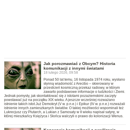
Jak porozmawiać z Obcym? Historia
komunikacji z innymi światami
18 lutego 2026, 09:58
Ponad 50 lat temu, 16 listopada 1974 roku, wysłano
słynną wiadomość z Arecibo – skierowany w
przestrzeń kosmiczną przekaz radiowy, w którym
zawarto podstawowe informacje o ludzkości i Ziemi.
Jednak pomysły, jak skontaktować się z istotami pozaziemskimi zaczęły
powstawać już na początku XIX wieku. A jeszcze wcześniej rozważano
istnienie takich istot.Już Demokryt (V w. p.n.e.) i Epikur (IV w. p.n.e.) rozważali
istnienie innych zamieszkanych światów. O takiej możliwości wspominali też
Lukrecjusz czy Plutarch, a Lukian z Samosaty w II wieku napisał satyrę, w
której mieszkańcy Księżyca i Słońca walczyli o prawo do kolonizacji Wenus.