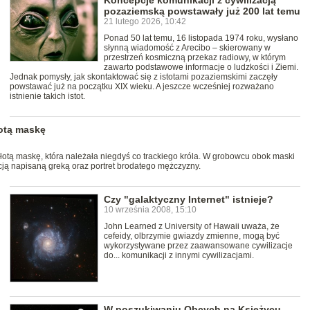
Koncepcje komunikacji z cywilizacją
pozaziemską powstawały już 200 lat temu
21 lutego 2026, 10:42
Ponad 50 lat temu, 16 listopada 1974 roku, wysłano
słynną wiadomość z Arecibo – skierowany w
przestrzeń kosmiczną przekaz radiowy, w którym
zawarto podstawowe informacje o ludzkości i Ziemi.
Jednak pomysły, jak skontaktować się z istotami pozaziemskimi zaczęły
powstawać już na początku XIX wieku. A jeszcze wcześniej rozważano
istnienie takich istot.
łotą maskę
 złotą maskę, która należała niegdyś co trackiego króla. W grobowcu obok maski
pcją napisaną greką oraz portret brodatego mężczyzny.
Czy "galaktyczny Internet" istnieje?
10 września 2008, 15:10
John Learned z University of Hawaii uważa, że
cefeidy, olbrzymie gwiazdy zmienne, mogą być
wykorzystywane przez zaawansowane cywilizacje
do... komunikacji z innymi cywilizacjami.
W poszukiwaniu Obcych na Księżycu