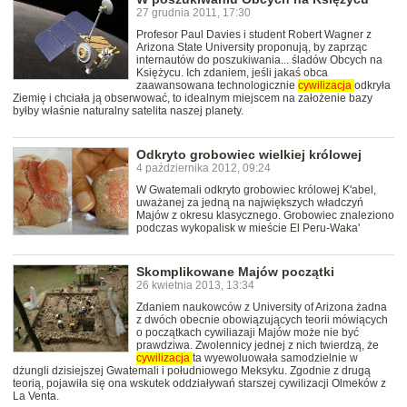
27 grudnia 2011, 17:30
Profesor Paul Davies i student Robert Wagner z
Arizona State University proponują, by zaprząc
internautów do poszukiwania... śladów Obcych na
Księżycu. Ich zdaniem, jeśli jakaś obca
zaawansowana technologicznie
cywilizacja
odkryła
Ziemię i chciała ją obserwować, to idealnym miejscem na założenie bazy
byłby właśnie naturalny satelita naszej planety.
Odkryto grobowiec wielkiej królowej
4 października 2012, 09:24
W Gwatemali odkryto grobowiec królowej K'abel,
uważanej za jedną na największych władczyń
Majów z okresu klasycznego. Grobowiec znaleziono
podczas wykopalisk w mieście El Peru-Waka'
Skomplikowane Majów początki
26 kwietnia 2013, 13:34
Zdaniem naukowców z University of Arizona żadna
z dwóch obecnie obowiązujących teorii mówiących
o początkach cywiliazaji Majów może nie być
prawdziwa. Zwolennicy jednej z nich twierdzą, że
cywilizacja
ta wyewoluowała samodzielnie w
dżungli dzisiejszej Gwatemali i południowego Meksyku. Zgodnie z drugą
teorią, pojawiła się ona wskutek oddziaływań starszej cywilizacji Olmeków z
La Venta.