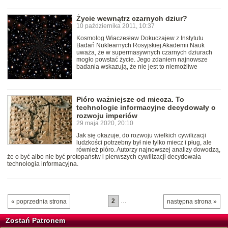
Życie wewnątrz czarnych dziur?
10 października 2011, 10:37
Kosmolog Wiaczesław Dokuczajew z Instytutu
Badań Nuklearnych Rosyjskiej Akademii Nauk
uważa, że w supermasywnych czarnych dziurach
mogło powstać życie. Jego zdaniem najnowsze
badania wskazują, że nie jest to niemożliwe
Pióro ważniejsze od miecza. To
technologie informacyjne decydowały o
rozwoju imperiów
29 maja 2020, 20:10
Jak się okazuje, do rozwoju wielkich cywilizacji
ludzkości potrzebny był nie tylko miecz i pług, ale
również pióro. Autorzy najnowszej analizy dowodzą,
że o być albo nie być protopaństw i pierwszych cywilizacji decydowała
technologia informacyjna.
2
…
« poprzednia strona
następna strona »
Zostań Patronem