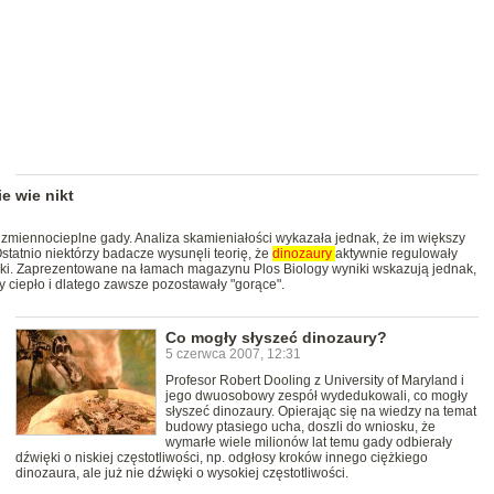
e wie nikt
 zmiennocieplne gady. Analiza skamieniałości wykazała jednak, że im większy
Ostatnio niektórzy badacze wysunęli teorię, że
dinozaury
aktywnie regulowały
aki. Zaprezentowane na łamach magazynu Plos Biology wyniki wskazują jednak,
iły ciepło i dlatego zawsze pozostawały "gorące".
Co mogły słyszeć dinozaury?
5 czerwca 2007, 12:31
Profesor Robert Dooling z University of Maryland i
jego dwuosobowy zespół wydedukowali, co mogły
słyszeć dinozaury. Opierając się na wiedzy na temat
budowy ptasiego ucha, doszli do wniosku, że
wymarłe wiele milionów lat temu gady odbierały
dźwięki o niskiej częstotliwości, np. odgłosy kroków innego ciężkiego
dinozaura, ale już nie dźwięki o wysokiej częstotliwości.