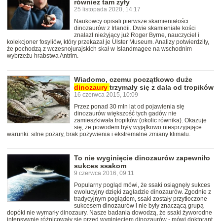
również tam żyły
25 listopada 2020, 14:17
Naukowcy opisali pierwsze skamieniałości
dinozaurów z Irlandii. Dwie skamieniałe kości
znalazł nieżyjący już Roger Byrne, nauczyciel i
kolekcjoner fosyliów, który przekazał je Ulster Museum. Analizy potwierdziły,
że pochodzą z wczesnojurajskich skał w Islandmagee na wschodnim
wybrzeżu hrabstwa Antrim.
Wiadomo, czemu początkowo duże
dinozaury
trzymały się z dala od tropików
16 czerwca 2015, 10:09
Przez ponad 30 mln lat od pojawienia się
dinozaurów większość tych gadów nie
zamieszkiwała tropików (okolic równika). Okazuje
się, że powodem były wyjątkowo niesprzyjające
warunki: silne pożary, brak pożywienia i ekstremalne zmiany klimatu.
To nie wyginięcie dinozaurów zapewniło
sukces ssakom
9 czerwca 2016, 09:11
Popularny pogląd mówi, że ssaki osiągnęły sukces
ewolucyjny dzięki zagładzie dinozaurów. Zgodnie z
tradycyjnym poglądem, ssaki zostały przytłoczone
sukcesem dinozaurów i nie były znaczącą grupą
dopóki nie wymarły dinozaury. Nasze badania dowodzą, że ssaki żyworodne
intensywnie różnicowały się przed wyginięciem dinozaurów - mówi doktorant