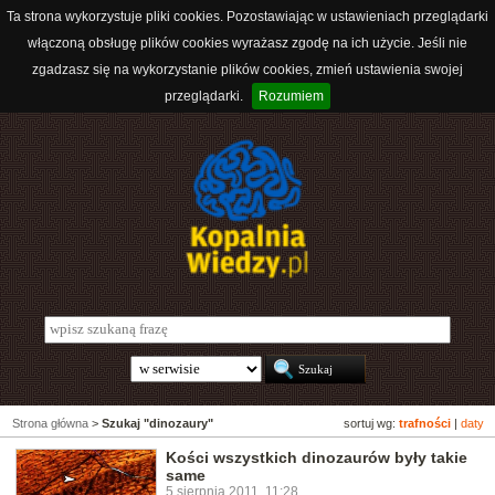
Ta strona wykorzystuje pliki cookies. Pozostawiając w ustawieniach przeglądarki
włączoną obsługę plików cookies wyrażasz zgodę na ich użycie. Jeśli nie
zgadzasz się na wykorzystanie plików cookies, zmień ustawienia swojej
przeglądarki.
Rozumiem
Strona główna
>
Szukaj "dinozaury"
sortuj wg:
trafności
|
daty
Kości wszystkich dinozaurów były takie
same
5 sierpnia 2011, 11:28