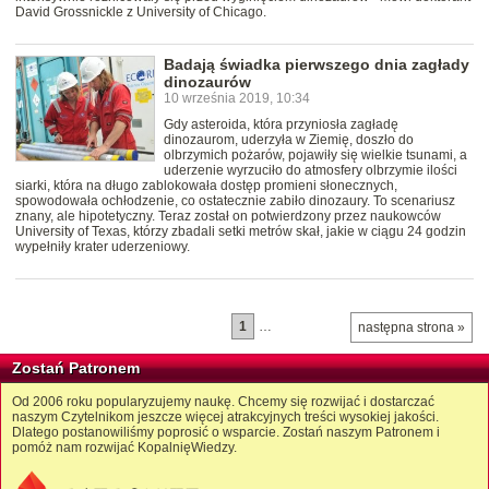
David Grossnickle z University of Chicago.
Badają świadka pierwszego dnia zagłady
dinozaurów
10 września 2019, 10:34
Gdy asteroida, która przyniosła zagładę
dinozaurom, uderzyła w Ziemię, doszło do
olbrzymich pożarów, pojawiły się wielkie tsunami, a
uderzenie wyrzuciło do atmosfery olbrzymie ilości
siarki, która na długo zablokowała dostęp promieni słonecznych,
spowodowała ochłodzenie, co ostatecznie zabiło dinozaury. To scenariusz
znany, ale hipotetyczny. Teraz został on potwierdzony przez naukowców
University of Texas, którzy zbadali setki metrów skał, jakie w ciągu 24 godzin
wypełniły krater uderzeniowy.
1
…
następna strona »
Zostań Patronem
Od 2006 roku popularyzujemy naukę. Chcemy się rozwijać i dostarczać
naszym Czytelnikom jeszcze więcej atrakcyjnych treści wysokiej jakości.
Dlatego postanowiliśmy poprosić o wsparcie. Zostań naszym Patronem i
pomóż nam rozwijać KopalnięWiedzy.