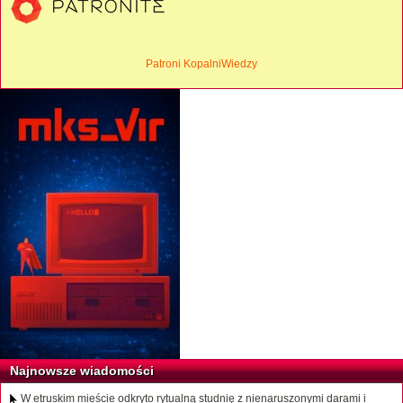
Patroni KopalniWiedzy
Najnowsze wiadomości
W etruskim mieście odkryto rytualną studnię z nienaruszonymi darami i