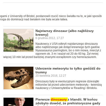
mi z University of Bristol, postanowił rzucić nieco światła na to, w jaki sposób
droga do dominacji nad światem nie była wcale łatwa.
Najstarszy dinozaur (albo najbliższy
krewny)
6 grudnia 2012, 17:27
Naukowcy z USA odkryli najstarszego dinozaura
albo najbliższego jak dotąd krewnego tych gadów.
Nyasasaurus parringtoni, bo o nim mowa, mierzył z
ogonem ok. 3 m i ważył od 20 do 60 kg. Żył mniej
więcej 10 mln lat przed bardziej znanymi eoraptorem czy herrerazaurem.
Uderzenie meteorytu to tylko gwóźdź do
trumny
20 kwietnia 2016, 12:27
Dinozaury były w ewolucyjnym regresie dziesiątki
milionów lat przed uderzeniem meteorytu - twierdzą
naukowcy z Uniwersytetów w Reading i Bristolu.
Pierwsze
dinozaury
z Irlandii. W końcu
zdobyto dowód, że prehistoryczne gady