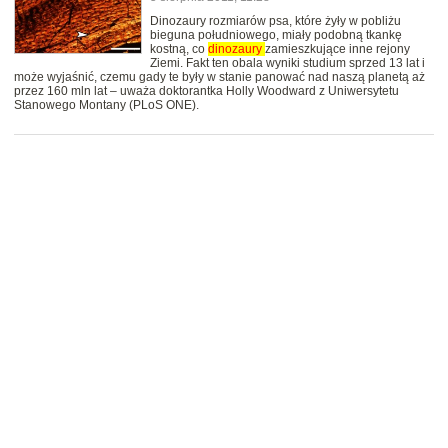
Dinozaury rozmiarów psa, które żyły w pobliżu
bieguna południowego, miały podobną tkankę
kostną, co
dinozaury
zamieszkujące inne rejony
Ziemi. Fakt ten obala wyniki studium sprzed 13 lat i
może wyjaśnić, czemu gady te były w stanie panować nad naszą planetą aż
przez 160 mln lat – uważa doktorantka Holly Woodward z Uniwersytetu
Stanowego Montany (PLoS ONE).