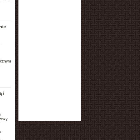
nie
ę
ą
ycznym
-
 i
n
rwszy
y