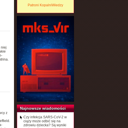
Patroni KopalniWiedzy
 niej
akie
n-
trina.
Najnowsze wiadomości
wcy z
.
Czy infekcja SARS-CoV-2 w
ffield.
ciąży może odbić się na
a-
zdrowiu dziecka? Są wyniki