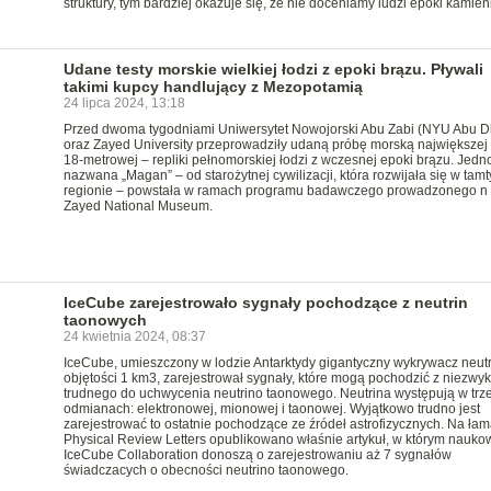
struktury, tym bardziej okazuje się, że nie doceniamy ludzi epoki kamien
Udane testy morskie wielkiej łodzi z epoki brązu. Pływali
takimi kupcy handlujący z Mezopotamią
24 lipca 2024, 13:18
Przed dwoma tygodniami Uniwersytet Nowojorski Abu Zabi (NYU Abu D
oraz Zayed University przeprowadziły udaną próbę morską największej
18-metrowej – repliki pełnomorskiej łodzi z wczesnej epoki brązu. Jedn
nazwana „Magan” – od starożytnej cywilizacji, która rozwijała się w tam
regionie – powstała w ramach programu badawczego prowadzonego n
Zayed National Museum.
IceCube zarejestrowało sygnały pochodzące z neutrin
taonowych
24 kwietnia 2024, 08:37
IceCube, umieszczony w lodzie Antarktydy gigantyczny wykrywacz neutr
objętości 1 km3, zarejestrował sygnały, które mogą pochodzić z niezwyk
trudnego do uchwycenia neutrino taonowego. Neutrina występują w trz
odmianach: elektronowej, mionowej i taonowej. Wyjątkowo trudno jest
zarejestrować to ostatnie pochodzące ze źródeł astrofizycznych. Na ła
Physical Review Letters opublikowano właśnie artykuł, w którym nauko
IceCube Collaboration donoszą o zarejestrowaniu aż 7 sygnałów
świadczacych o obecności neutrino taonowego.