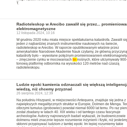
T.
Radioteleskop w Arecibo zawalił się przez... promieniowa
elektromagnetyczne
12 listopada 2024, 10:16
W grudniu 2020 roku miała miejsce spektakularna katastrofa. Zawalił si
jeden z najbardziej znanych instrumentów naukowych na świecie,
radioteleskop w Arecibo. W raporcie opublikowanym właśnie przez
amerykańskie Narodowe Akademie Nauk czytamy, że główną przyczyn
katastrofy było – wywołane potężnym promieniowaniem elektromagnet
– zmęczenie cynku w mocowaniach
lin
nośnych, które utrzymywały 900
tonową platformę odbiornika na wysokości 120 metrów nad czaszą
radioteleskopu.
Ludzie epoki kamienia odznaczali się większą inteligencją
wiedzą, niż chcemy przyznać
26 sierpnia 2024, 12:39
Na południu Hiszpanii, w miejscowości Antequera, znajduje się jedna z
największych megalitycznych struktur w Europie, Dolmen de Menga. Te
olbrzymi tumulus (grobowiec) powstał niemal 6000 lat temu. Po raz pie
został zbadany w latach 40. XIX wieku i od tamtego czasu fascynuje
archeologów. Autorzy najnowszych badań wykazali, że budowniczowie
dolmenu mieli znacznie lepsze rozumienie inżynierii i fizyki, niż jesteśm
skłonni przypisywać ludziom z tamtej epoki. Im lepiej rozumiemy takie