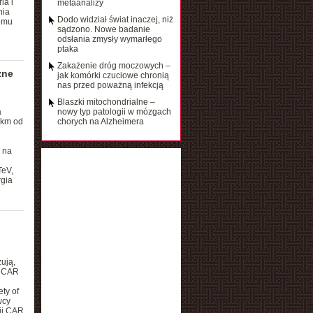
ia i
metaanalizy
nia
Dodo widział świat inaczej, niż
cemu
sądzono. Nowe badanie
odsłania zmysły wymarłego
ptaka
Zakażenie dróg moczowych –
zne
jak komórki czuciowe chronią
nas przed poważną infekcją
Blaszki mitochondrialne –
a
nowy typ patologii w mózgach
 km od
chorych na Alzheimera
 na
TeV,
rgia
ują,
ą CAR
ty of
wcy
ii CAR