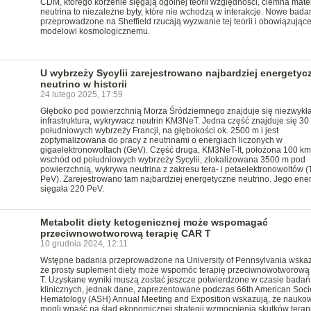
CDM, którego korzenie sięgają ogólnej teorii względności, ciemna mater
neutrina to niezależne byty, które nie wchodzą w interakcje. Nowe bada
przeprowadzone na Sheffield rzucają wyzwanie tej teorii i obowiązują
modelowi kosmologicznemu.
U wybrzeży Sycylii zarejestrowano najbardziej energetyc
neutrino w historii
24 lutego 2025, 17:59
Głęboko pod powierzchnią Morza Śródziemnego znajduje się niezwykł
infrastruktura, wykrywacz neutrin KM3NeT. Jedna część znajduje się 30
południowych wybrzeży Francji, na głębokości ok. 2500 m i jest
zoptymalizowana do pracy z neutrinami o energiach liczonych w
gigaelektronowoltach (GeV). Część druga, KM3NeT-It, położona 100 km
wschód od południowych wybrzeży Sycylii, zlokalizowana 3500 m pod
powierzchnią, wykrywa neutrina z zakresu tera- i petaelektronowoltów (
PeV). Zarejestrowano tam najbardziej energetyczne neutrino. Jego ene
sięgała 220 PeV.
Metabolit diety ketogenicznej może wspomagać
przeciwnowotworową terapię CAR T
10 grudnia 2024, 12:11
Wstępne badania przeprowadzone na University of Pennsylvania wskaz
że prosty suplement diety może wspomóc terapię przeciwnowotworow
T. Uzyskane wyniki muszą zostać jeszcze potwierdzone w czasie badań
klinicznych, jednak dane, zaprezentowane podczas 66th American Socie
Hematology (ASH) Annual Meeting and Exposition wskazują, że nauko
mogli wpaść na ślad ekonomicznej strategii wzmocnienia skutków terap