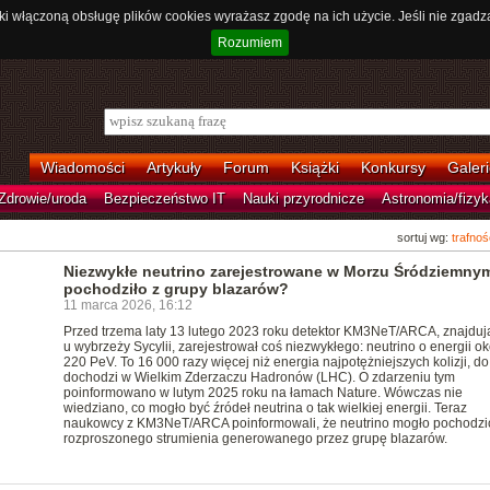
ki włączoną obsługę plików cookies wyrażasz zgodę na ich użycie. Jeśli nie zgadz
Rozumiem
Wiadomości
Artykuły
Forum
Książki
Konkursy
Galeri
Zdrowie/uroda
Bezpieczeństwo IT
Nauki przyrodnicze
Astronomia/fizyk
sortuj wg:
trafnoś
Niezwykłe neutrino zarejestrowane w Morzu Śródziemny
pochodziło z grupy blazarów?
11 marca 2026, 16:12
Przed trzema laty 13 lutego 2023 roku detektor KM3NeT/ARCA, znajduj
u wybrzeży Sycylii, zarejestrował coś niezwykłego: neutrino o energii ok
220 PeV. To 16 000 razy więcej niż energia najpotężniejszych kolizji, do
dochodzi w Wielkim Zderzaczu Hadronów (LHC). O zdarzeniu tym
poinformowano w lutym 2025 roku na łamach Nature. Wówczas nie
wiedziano, co mogło być źródeł neutrina o tak wielkiej energii. Teraz
naukowcy z KM3NeT/ARCA poinformowali, że neutrino mogło pochodzi
rozproszonego strumienia generowanego przez grupę blazarów.