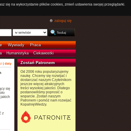
asz się na wykorzystanie plików cookies, zmień ustawienia swojej przeglądarki.
zaloguj się
e
Wywiady
Praca
a
Humanistyka
Ciekawostki
Zostań Patronem
ci
|
daty
Od 2006 roku popularyzujemy
m
naukę. Chcemy się rozwijać i
dostarczać naszym Czytelnikom
jeszcze więcej atrakcyjnych
treści wysokiej jakości. Dlatego
ący się
postanowiliśmy poprosić o
oło
wsparcie. Zostań naszym
 jakich
Patronem i pomóż nam rozwijać
KopalnięWiedzy.
ć z