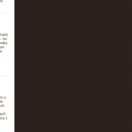
ia.
habi)
 – bo
ostka
tym
 a
in o
le
ech
mach
wcy z