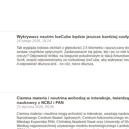
Wykrywacz neutrin IceCube będzie jeszcze bardziej czuły
24 lutego 2026, 19:24
Tak wygląda lodowa otchłań o głębokości 2,5 kilometra i opuszczany do
zestaw czujników optycznych. Zastanawiacie się gdzie, kto i po co robi t
rzeczy? Odpowiedź krótka: na biegunie południowym w stacji Amundse
Scott, zespół odpowiedzialny za rozbudowę IceCube, aby wykrywać neu
A odpowiedź dłuższa jest... no cóż, nieco dłuższa.
Ciemna materia i neutrina wchodzą w interakcje, twierdzą
naukowcy z NCBJ i PAN
23 stycznia 2026, 09:06
Ciemna materia i neutrina mogą wchodzić w interakcje, uważają nauko
Narodowego Centrum Badań Jądrowych, Centrum Astronomicznego im
Mikołaja Kopernika PAN, Chińskiej Akademii Nauk oraz University of She
Według najpowszechniej używanego modelu kosmologicznego Lambd