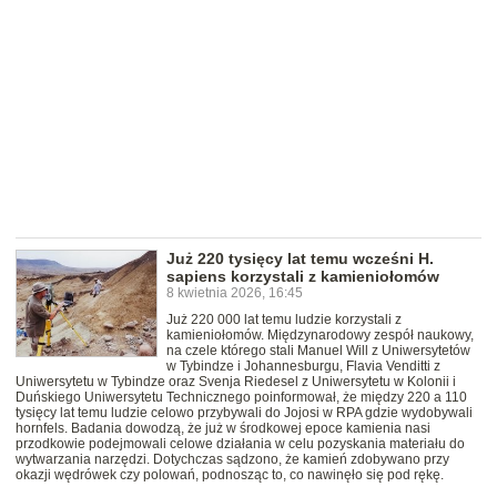
Już 220 tysięcy lat temu wcześni H.
sapiens korzystali z kamieniołomów
8 kwietnia 2026, 16:45
Już 220 000 lat temu ludzie korzystali z
kamieniołomów. Międzynarodowy zespół naukowy,
na czele którego stali Manuel Will z Uniwersytetów
w Tybindze i Johannesburgu, Flavia Venditti z
Uniwersytetu w Tybindze oraz Svenja Riedesel z Uniwersytetu w Kolonii i
Duńskiego Uniwersytetu Technicznego poinformował, że między 220 a 110
tysięcy lat temu ludzie celowo przybywali do Jojosi w RPA gdzie wydobywali
hornfels. Badania dowodzą, że już w środkowej epoce kamienia nasi
przodkowie podejmowali celowe działania w celu pozyskania materiału do
wytwarzania narzędzi. Dotychczas sądzono, że kamień zdobywano przy
okazji wędrówek czy polowań, podnosząc to, co nawinęło się pod rękę.