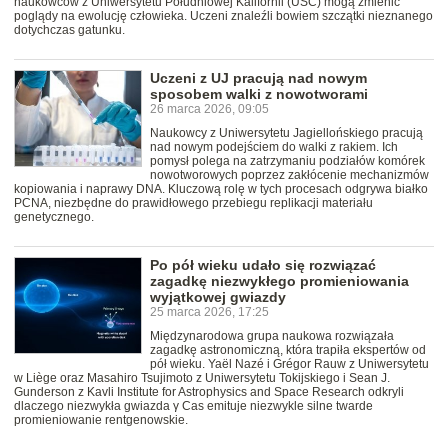
naukowców z Uniwersytetu Południowej Kalifornii (USC) mogą zmienić
poglądy na ewolucję człowieka. Uczeni znaleźli bowiem szczątki nieznanego
dotychczas gatunku.
Uczeni z UJ pracują nad nowym
sposobem walki z nowotworami
26 marca 2026, 09:05
Naukowcy z Uniwersytetu Jagiellońskiego pracują
nad nowym podejściem do walki z rakiem. Ich
pomysł polega na zatrzymaniu podziałów komórek
nowotworowych poprzez zakłócenie mechanizmów
kopiowania i naprawy DNA. Kluczową rolę w tych procesach odgrywa białko
PCNA, niezbędne do prawidłowego przebiegu replikacji materiału
genetycznego.
Po pół wieku udało się rozwiązać
zagadkę niezwykłego promieniowania
wyjątkowej gwiazdy
25 marca 2026, 17:25
Międzynarodowa grupa naukowa rozwiązała
zagadkę astronomiczną, która trapiła ekspertów od
pół wieku. Yaël Nazé i Grégor Rauw z Uniwersytetu
w Liège oraz Masahiro Tsujimoto z Uniwersytetu Tokijskiego i Sean J.
Gunderson z Kavli Institute for Astrophysics and Space Research odkryli
dlaczego niezwykła gwiazda γ Cas emituje niezwykle silne twarde
promieniowanie rentgenowskie.