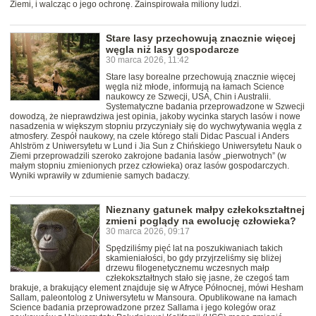
Ziemi, i walcząc o jego ochronę. Zainspirowała miliony ludzi.
Stare lasy przechowują znacznie więcej
węgla niż lasy gospodarcze
30 marca 2026, 11:42
Stare lasy borealne przechowują znacznie więcej
węgla niż młode, informują na łamach Science
naukowcy ze Szwecji, USA, Chin i Australii.
Systematyczne badania przeprowadzone w Szwecji
dowodzą, że nieprawdziwa jest opinia, jakoby wycinka starych lasów i nowe
nasadzenia w większym stopniu przyczyniały się do wychwytywania węgla z
atmosfery. Zespół naukowy, na czele którego stali Didac Pascual i Anders
Ahlström z Uniwersytetu w Lund i Jia Sun z Chińskiego Uniwersytetu Nauk o
Ziemi przeprowadzili szeroko zakrojone badania lasów „pierwotnych” (w
małym stopniu zmienionych przez człowieka) oraz lasów gospodarczych.
Wyniki wprawiły w zdumienie samych badaczy.
Nieznany gatunek małpy człekokształtnej
zmieni poglądy na ewolucję człowieka?
30 marca 2026, 09:17
Spędziliśmy pięć lat na poszukiwaniach takich
skamieniałości, bo gdy przyjrzeliśmy się bliżej
drzewu filogenetycznemu wczesnych małp
człekokształtnych stało się jasne, że czegoś tam
brakuje, a brakujący element znajduje się w Afryce Północnej, mówi Hesham
Sallam, paleontolog z Uniwersytetu w Mansoura. Opublikowane na łamach
Science badania przeprowadzone przez Sallama i jego kolegów oraz