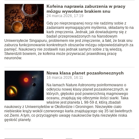
Kofeina naprawia zaburzenia w pracy
mózgu wywołane brakiem snu
24 marca 2026, 17:19
Gdy po nieprzespanej nocy nie radzimy sobie z
zadaniami wymagającymi myślenia, składamy to na
karb zmęczenia. Jednak, jak dowiadujemy się z
badań przeprowadzonych na Narodowym
Uniwersytecie Singapuru, problemem nie jest zmęczenie, a fakt, że brak snu
zaburza funkcjonowanie konkretnych obszarów mózgu odpowiedzialnych za
pamięć. Naukowcy nie zostawili nas jednak samych sobie z tą wiedzą.
Stwierdzili bowiem, że kofeina może przywracać prawidłową pracę
neuronów.
Nowa klasa planet pozasłonecznych
16 marca 2026, 16:11
Na łamach Nature Astronomy poinformowano o
odkryciu nowej klasy planet pozasłonecznych, w
których, głęboko pod powierzchnią magmowego
oceanu, znajdują się olbrzymie ilości siarki. Taka
właśnie jest planeta L 98-59 d, którą zbadali
naukowcy z Uniwersytetów w Oksfordzie i Groningen. Niezwykłe ciało
niebieskie krąży wokół czerwonego karła znajdującego się 35 lat świetlnych
od Ziemi. A tym, co przyciągnęło uwagę naukowców była niezwykle niska
gęstość planety.