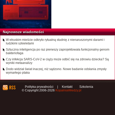
Najnowsze wiadomości
W etruskim mieście odkryto rytualną studnię z nienaruszonymi darami i
ludzkimi szkieletami
Sztuczna inteligencja po raz pierwszy zaprojektowała funkcjonalny genom
bakteriofaga
Czy infekcja SARS-CoV-2 w ciąży może odbić się na zdrowiu dziecka? Są
wyniki metaanalizy
Dodo widział świat inaczej, niż sądzono. Nowe badanie odsłania zmysły
wymarłego ptaka
Polityka prywatności
|
Kontakt
Szkolenia
© Copyright 2006-2026
KopalniaWiedzy.pl