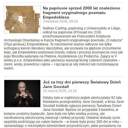
Na papirusie sprzed 2000 lat znaleziono
fragment oryginalnego poematu
Empedoklesa
3 kwietnia 2026, 09:18
Nathan Carling, papirolog z Uniwersytetu w Liège,
odkrył na papirusie (P.Fouad inv. 218)
przechowywanym we Francuskim Instytucie
Archeologii Orientalnej w Kairze fragment oryginalnego poematu „O naturze”
(Περὶ φύσεως) Empedoklesa. To niezmiernie ważne odkrycie nie tylko
wzbogaca kanon literatury starożytnej, ale pozwala na głębsze zrozumienie
tego, jak Empedokles pojmował zmysły, naturę i procesy poznawcze oraz jak
jego filozofia wpłynęła na Platona, Arystotelesa czy Plutarcha. Żyjący w V
wieku p.n.e. Empedokles jako pierwszy wysunął teorię czterech żywiołów –
ziemi, wody, powietrza i ognia – i łączącej je siły miłości lub rozdzielającej
waśni.
Już za trzy dni pierwszy Światowy Dzień
Jane Goodall
31 marca 2026, 13:16
Gdyby żyła w najbliższy piątek ukończyłaby 92 lata.
Niedawno pożegnaliśmy Jane Goodall, a teraz Jane
Goodall Institute ogłasza pierwszy Światowy Dzień
Jane Goodall. Będzie on przypadał 3 kwietnia, w
kolejne urodziny badaczki. Jane była nie tylko wielką uczoną, ale
niestrudzoną obrończynią zwierząt i dzikiej przyrody. Ostatnie dekady życie
spędziła podróżując po całym świecie – w trasie była przez 300 dni w roku –
opowiadając o niezwykłym dziedzictwie przyrodniczym, jakie posiadamy na