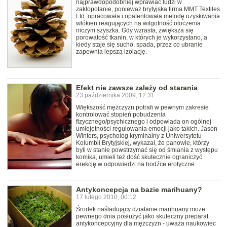
najprawdopodobniej wprawiać ludzi w
zakłopotanie, ponieważ brytyjska firma MMT Textiles
Ltd. opracowała i opatentowała metodę uzyskiwania
włókien reagujących na wilgotność otoczenia
niczym szyszka. Gdy wzrasta, zwiększa się
porowatość tkanin, w których je wykorzystano, a
kiedy staje się sucho, spada, przez co ubranie
zapewnia lepszą izolację.
Efekt nie zawsze zależy od starania
23 października 2009, 12:31
Większość mężczyzn potrafi w pewnym zakresie
kontrolować stopień pobudzenia
fizycznego/psychicznego i odpowiada on ogólnej
umiejętności regulowania emocji jako takich. Jason
Winters, psycholog kryminalny z Uniwersytetu
Kolumbii Brytyjskiej, wykazał, że panowie, którzy
byli w stanie powstrzymać się od śmiania z występu
komika, umieli też dość skutecznie ograniczyć
erekcję w odpowiedzi na bodźce erotyczne.
Antykoncepcja na bazie marihuany?
17 lutego 2010, 00:12
Środek naśladujący działanie marihuany może
pewnego dnia posłużyć jako skuteczny preparat
antykoncepcyjny dla mężczyzn - uważa naukowiec