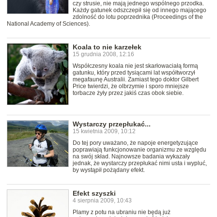
czy strusie, nie mają jednego wspólnego przodka.
Każdy gatunek odszczepił się od innego mającego
zdolność do lotu poprzednika (Proceedings of the
National Academy of Sciences).
Koala to nie karzełek
15 grudnia 2008, 12:16
Współczesny koala nie jest skarłowaciałą formą
gatunku, który przed tysiącami lat współtworzył
megafaunę Australii. Zamiast tego doktor Gilbert
Price twierdzi, że olbrzymie i sporo mniejsze
torbacze żyły przez jakiś czas obok siebie.
Wystarczy przepłukać...
15 kwietnia 2009, 10:12
Do tej pory uważano, że napoje energetyzujące
poprawiają funkcjonowanie organizmu ze względu
na swój skład. Najnowsze badania wykazały
jednak, że wystarczy przepłukać nimi usta i wypluć,
by wystąpił pożądany efekt.
Efekt szyszki
4 sierpnia 2009, 10:43
Plamy z potu na ubraniu nie będą już