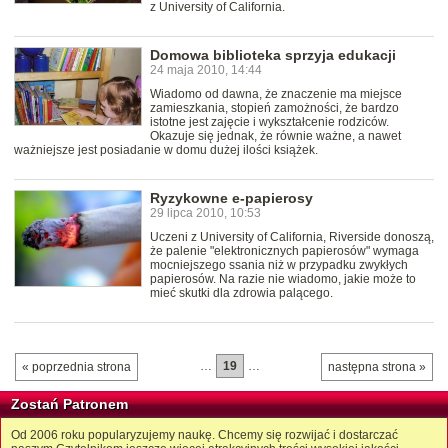
z University of California.
Domowa biblioteka sprzyja edukacji
24 maja 2010, 14:44
Wiadomo od dawna, że znaczenie ma miejsce
zamieszkania, stopień zamożności, że bardzo
istotne jest zajęcie i wykształcenie rodziców.
Okazuje się jednak, że równie ważne, a nawet
ważniejsze jest posiadanie w domu dużej ilości książek.
Ryzykowne e-papierosy
29 lipca 2010, 10:53
Uczeni z University of California, Riverside donoszą,
że palenie "elektronicznych papierosów" wymaga
mocniejszego ssania niż w przypadku zwykłych
papierosów. Na razie nie wiadomo, jakie może to
mieć skutki dla zdrowia palącego.
…
19
…
« poprzednia strona
następna strona »
Zostań Patronem
Od 2006 roku popularyzujemy naukę. Chcemy się rozwijać i dostarczać