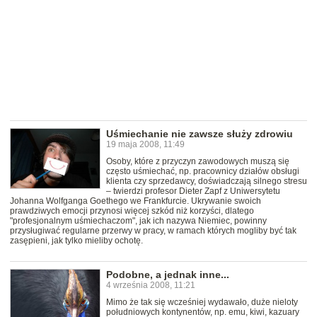
Uśmiechanie nie zawsze służy zdrowiu
19 maja 2008, 11:49
Osoby, które z przyczyn zawodowych muszą się
często uśmiechać, np. pracownicy działów obsługi
klienta czy sprzedawcy, doświadczają silnego stresu
– twierdzi profesor Dieter Zapf z Uniwersytetu
Johanna Wolfganga Goethego we Frankfurcie. Ukrywanie swoich
prawdziwych emocji przynosi więcej szkód niż korzyści, dlatego
"profesjonalnym uśmiechaczom", jak ich nazywa Niemiec, powinny
przysługiwać regularne przerwy w pracy, w ramach których mogliby być tak
zasępieni, jak tylko mieliby ochotę.
Podobne, a jednak inne...
4 września 2008, 11:21
Mimo że tak się wcześniej wydawało, duże nieloty
południowych kontynentów, np. emu, kiwi, kazuary