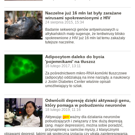
Naczelne już 16 mln lat były zarażane
wirusami spokrewnionymi z HIV
24 sierpnia 2015, 15:34
Badanie sekwencji genów antywirusowych u
afrykańskich małp sugeruje, że lentiwirusy blisko
spokrewnione z HIV już 16 mln lat temu zakażały
tutejsze naczelne.
Adipocytom daleko do bycia
'pojemnikami' na tłuszcz
16 lutego 2017, 13:11
Za pośrednictwem mikro-RNA komórki tłuszczowe
(adipocyty) oddziałują na inne narządy, a naukowcy
z Joslin Diabetes Center właśnie opisali
umożliwiający to szlak.
Odwrócili depresję dzięki aktywacji genu,
który pomaga w pobudzeniu neuronów
18 lutego 2019, 11:16
Aktywując
gen
ważny dla działania neuronów
pobudzających i związany z tzw. dużą depresją
(ang. major depression), można sobie poradzić,
przynajmniej u samców myszy, z klasycznymi
objawami depresji, takimi jak społeczna izolacja czy utrata zainteresowania.