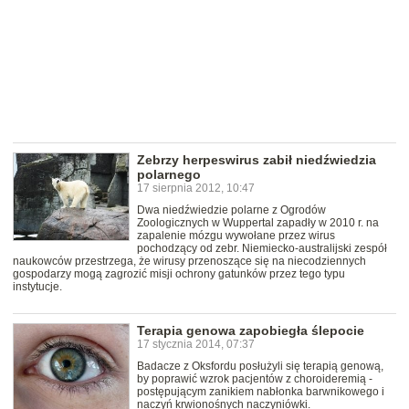
Zebrzy herpeswirus zabił niedźwiedzia
polarnego
17 sierpnia 2012, 10:47
Dwa niedźwiedzie polarne z Ogrodów
Zoologicznych w Wuppertal zapadły w 2010 r. na
zapalenie mózgu wywołane przez wirus
pochodzący od zebr. Niemiecko-australijski zespół
naukowców przestrzega, że wirusy przenoszące się na niecodziennych
gospodarzy mogą zagrozić misji ochrony gatunków przez tego typu
instytucje.
Terapia genowa zapobiegła ślepocie
17 stycznia 2014, 07:37
Badacze z Oksfordu posłużyli się terapią genową,
by poprawić wzrok pacjentów z choroideremią -
postępującym zanikiem nabłonka barwnikowego i
naczyń krwionośnych naczyniówki.