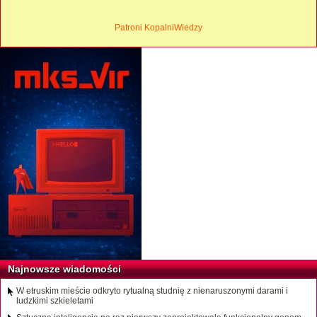
Patroni KopalniWiedzy
Najnowsze wiadomości
W etruskim mieście odkryto rytualną studnię z nienaruszonymi darami i
ludzkimi szkieletami