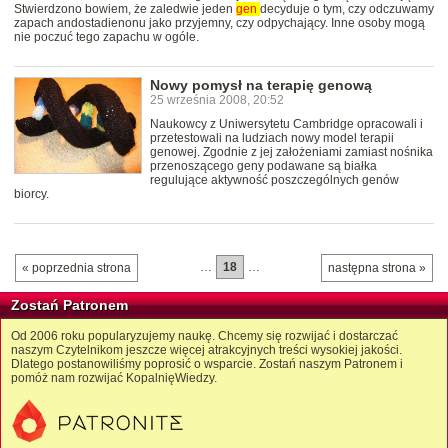
Stwierdzono bowiem, że zaledwie jeden
gen
decyduje o tym, czy odczuwamy
zapach andostadienonu jako przyjemny, czy odpychający. Inne osoby mogą
nie poczuć tego zapachu w ogóle.
Nowy pomysł na terapię genową
25 września 2008, 20:52
Naukowcy z Uniwersytetu Cambridge opracowali i
przetestowali na ludziach nowy model terapii
genowej. Zgodnie z jej założeniami zamiast nośnika
przenoszącego geny podawane są białka
regulujące aktywność poszczególnych genów
biorcy.
…
18
…
« poprzednia strona
następna strona »
Zostań Patronem
Od 2006 roku popularyzujemy naukę. Chcemy się rozwijać i dostarczać
naszym Czytelnikom jeszcze więcej atrakcyjnych treści wysokiej jakości.
Dlatego postanowiliśmy poprosić o wsparcie. Zostań naszym Patronem i
pomóż nam rozwijać KopalnięWiedzy.