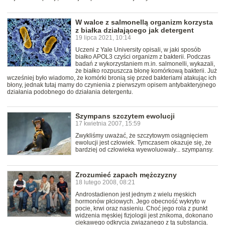
W walce z salmonellą organizm korzysta
z białka działającego jak detergent
19 lipca 2021, 10:14
Uczeni z Yale University opisali, w jaki sposób
białko APOL3 czyści organizm z bakterii. Podczas
badań z wykorzystaniem m.in. salmonelli, wykazali,
że białko rozpuszcza błonę komórkową bakterii. Już
wcześniej było wiadomo, że komórki bronią się przed bakteriami atakując ich
błony, jednak tutaj mamy do czynienia z pierwszym opisem antybakteryjnego
działania podobnego do działania detergentu.
Szympans szczytem ewolucji
17 kwietnia 2007, 15:59
Zwykliśmy uważać, że szczytowym osiągnięciem
ewolucji jest człowiek. Tymczasem okazuje się, że
bardziej od człowieka wyewoluowały... szympansy.
Zrozumieć zapach mężczyzny
18 lutego 2008, 08:21
Androstadienon jest jednym z wielu męskich
hormonów płciowych. Jego obecność wykryto w
pocie, krwi oraz nasieniu. Choć jego rola z punkt
widzenia męskiej fizjologii jest znikoma, dokonano
ciekawego odkrycia związanego z tą substancją.