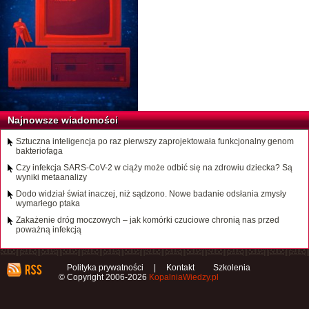
Najnowsze wiadomości
Sztuczna inteligencja po raz pierwszy zaprojektowała funkcjonalny genom
bakteriofaga
Czy infekcja SARS-CoV-2 w ciąży może odbić się na zdrowiu dziecka? Są
wyniki metaanalizy
Dodo widział świat inaczej, niż sądzono. Nowe badanie odsłania zmysły
wymarłego ptaka
Zakażenie dróg moczowych – jak komórki czuciowe chronią nas przed
poważną infekcją
Polityka prywatności
|
Kontakt
Szkolenia
© Copyright 2006-2026
KopalniaWiedzy.pl