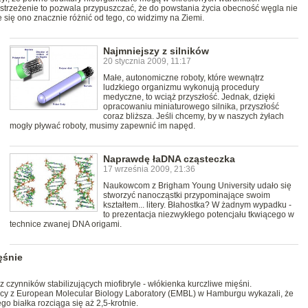
strzeżenie to pozwala przypuszczać, że do powstania życia obecność węgla nie
 się ono znacznie różnić od tego, co widzimy na Ziemi.
Najmniejszy z silników
20 stycznia 2009, 11:17
Małe, autonomiczne roboty, które wewnątrz
ludzkiego organizmu wykonują procedury
medyczne, to wciąż przyszłość. Jednak, dzięki
opracowaniu miniaturowego silnika, przyszłość
coraz bliższa. Jeśli chcemy, by w naszych żyłach
mogły pływać roboty, musimy zapewnić im napęd.
Naprawdę łaDNA cząsteczka
17 września 2009, 21:36
Naukowcom z Brigham Young University udało się
stworzyć nanocząstki przypominające swoim
kształtem... litery. Błahostka? W żadnym wypadku -
to prezentacja niezwykłego potencjału tkwiącego w
technice zwanej DNA origami.
ęśnie
z czynników stabilizujących miofibryle - włókienka kurczliwe mięśni.
wcy z European Molecular Biology Laboratory (EMBL) w Hamburgu wykazali, że
o białka rozciąga się aż 2,5-krotnie.