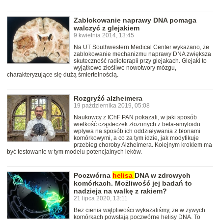
Zablokowanie naprawy DNA pomaga
walczyć z glejakiem
9 kwietnia 2014, 13:45
Na UT Southwestern Medical Center wykazano, że
zablokowanie mechanizmu naprawy DNA zwiększa
skuteczność radioterapii przy glejakach. Glejaki to
wyjątkowo złośliwe nowotwory mózgu,
charakteryzujące się dużą śmiertelnością.
Rozgryźć alzheimera
19 października 2019, 05:08
Naukowcy z IChF PAN pokazali, w jaki sposób
wielkość cząsteczek złożonych z beta-amyloidu
wpływa na sposób ich oddziaływania z błonami
komórkowymi, a co za tym idzie, jak modyfikuje
przebieg choroby Alzheimera. Kolejnym krokiem ma
być testowanie w tym modelu potencjalnych leków.
Poczwórna
helisa
DNA w zdrowych
komórkach. Możliwość jej badań to
nadzieja na walkę z rakiem?
21 lipca 2020, 13:11
Bez cienia wątpliwości wykazaliśmy, że w żywych
komórkach powstają poczwórne helisy DNA. To