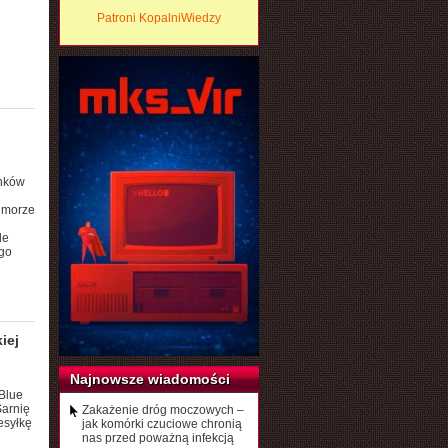
Patroni KopalniWiedzy
ynków
o morze
le
go
iej
Najnowsze wiadomości
Blue
Sarnię
Zakażenie dróg moczowych –
esyłkę
jak komórki czuciowe chronią
nas przed poważną infekcją