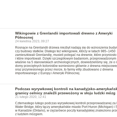
Wikingowie z Grenlandii importowali drewno z Ameryki
Północnej
24 kwietnia 2023, 09:27
Rosnące na Grenlandii drzewa niezbyt nadają się do wznoszenia bud
czy budowy statków. Dlatego też wikingowie, którzy w latach 985–1450
zamieszkiwali Grenlandię, musieli polegać na drewnie, które przyniosł
i które importowali. Dzięki szczegółowym badaniom, przeprowadzonym
właśnie na 5 stanowiskach archeologicznych, dowiedzieliśmy się, że o i
domy przeciętnych kolonistów wzniesiono głównie z drewna miejscowe
oraz przyniesionego przez morze, to farmy elity zbudowano z drewna
importowanego z Europy i Ameryki Północnej.
Podczas wyrywkowej kontroli na kanadyjsko-amerykańsk
granicy celnicy znaleźli przewożony w słoju ludzki mózg
21 lutego 2020, 12:41
Czternastego lutego podczas wyrywkowej kontroli przeprowadzanej za 
Water Bridge, który łączy amerykańskie miasto Port Huron (Michigan) i 
w Kanadzie (Ontario), w ciężarówce poczty kanadyjskiej znaleziono prz
z ludzkim mózgiem.