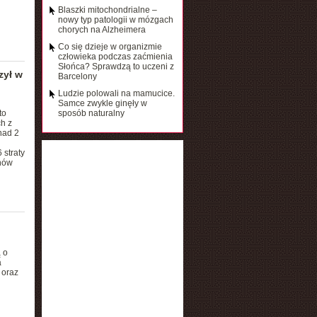
Blaszki mitochondrialne –
nowy typ patologii w mózgach
chorych na Alzheimera
Co się dzieje w organizmie
człowieka podczas zaćmienia
Słońca? Sprawdzą to uczeni z
zył w
Barcelony
Ludzie polowali na mamucice.
Samce zwykle ginęły w
to
sposób naturalny
h z
nad 2
 straty
onów
 o
a
 oraz