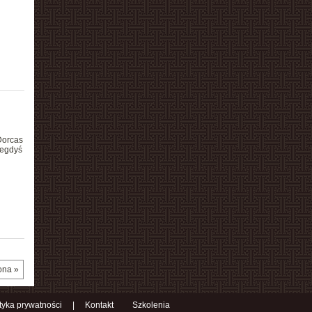
Dorcas
iegdyś
ona »
ityka prywatności
|
Kontakt
Szkolenia