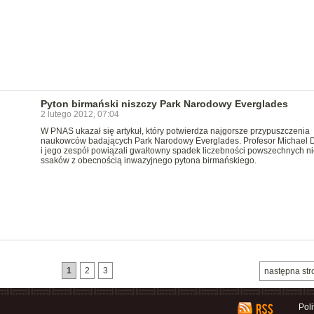
Pyton birmański niszczy Park Narodowy Everglades
2 lutego 2012, 07:04
W PNAS ukazał się artykuł, który potwierdza najgorsze przypuszczenia
naukowców badających Park Narodowy Everglades. Profesor Michael 
i jego zespół powiązali gwałtowny spadek liczebności powszechnych n
ssaków z obecnością inwazyjnego pytona birmańskiego.
1
2
3
następna str
Pol