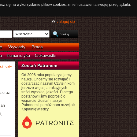
asz się na wykorzystanie plików cookies, zmień ustawienia swojej przeglądarki.
zaloguj się
e
Wywiady
Praca
a
Humanistyka
Ciekawostki
Zostań Patronem
ci
|
daty
Od 2006 roku popularyzujemy
naukę. Chcemy się rozwijać i
dostarczać naszym Czytelnikom
jeszcze więcej atrakcyjnych
treści wysokiej jakości. Dlatego
a oraz
postanowiliśmy poprosić o
j
wsparcie. Zostań naszym
Patronem i pomóż nam rozwijać
dań
KopalnięWiedzy.
i,