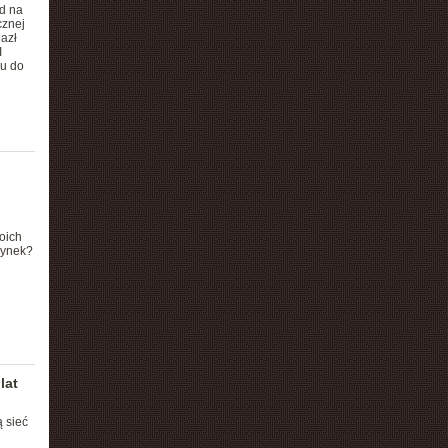
d na
cznej
azł
I
ku do
oich
rynek?
lat
 sieć