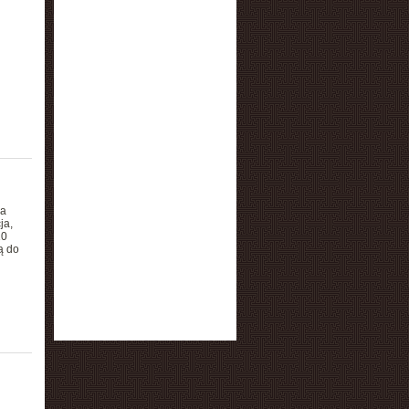
da
ja,
10
ą do