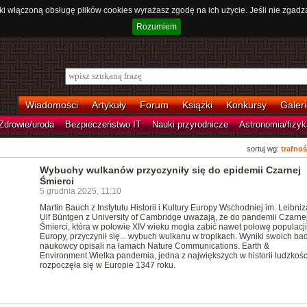
ki włączoną obsługę plików cookies wyrażasz zgodę na ich użycie. Jeśli nie zgadz
Rozumiem
Wiadomości
Artykuły
Forum
Książki
Konkursy
Galeri
Zdrowie/uroda
Bezpieczeństwo IT
Nauki przyrodnicze
Astronomia/fizyk
sortuj wg:
trafnoś
Wybuchy wulkanów przyczyniły się do epidemii Czarnej
Śmierci
5 grudnia 2025, 11:10
Martin Bauch z Instytutu Historii i Kultury Europy Wschodniej im. Leibniz
Ulf Büntgen z University of Cambridge uważają, że do pandemii Czarne
Śmierci, która w połowie XIV wieku mogła zabić nawet połowę populacji
Europy, przyczynił się... wybuch wulkanu w tropikach. Wyniki swoich ba
naukowcy opisali na łamach Nature Communications. Earth &
Environment.Wielka pandemia, jedna z największych w historii ludzkośc
rozpoczęła się w Europie 1347 roku.