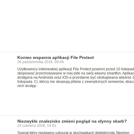
Koniec wsparcia aplikacji File Protect
26 października 2016, 09:49
Użytkownicy intelowskiej aplikacji File Protect powinni przed 10 listopa
skopiować przechowywane w niej pliki na swój własny smartfon. Aplikac
dostępna na Androida oraz iOS-a przestanie być obsługiwana właśnie 
listopada. Ci, którzy nie skopiują plików z zewnętrznych serwerów, strac
nich dostęp
Niezwykłe znalezisko zmieni pogląd na słynny skarb?
24 czerwca 2026, 14:01
Sygnał który niedawno usłyszał w słuchawkach detektorysta Stephen