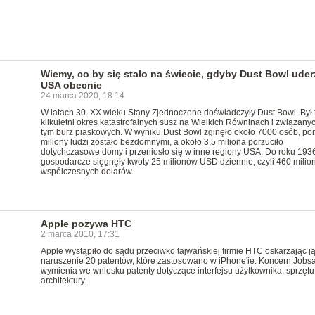
Wiemy, co by się stało na świecie, gdyby Dust Bowl uder
USA obecnie
24 marca 2020, 18:14
W latach 30. XX wieku Stany Zjednoczone doświadczyły Dust Bowl. Był 
kilkuletni okres katastrofalnych susz na Wielkich Równinach i związanyc
tym burz piaskowych. W wyniku Dust Bowl zginęło około 7000 osób, po
miliony ludzi zostało bezdomnymi, a około 3,5 miliona porzuciło
dotychczasowe domy i przeniosło się w inne regiony USA. Do roku 1936
gospodarcze sięgnęły kwoty 25 milionów USD dziennie, czyli 460 mili
współczesnych dolarów.
Apple pozywa HTC
2 marca 2010, 17:31
Apple wystąpiło do sądu przeciwko tajwańskiej firmie HTC oskarżając ją
naruszenie 20 patentów, które zastosowano w iPhone'ie. Koncern Jobs
wymienia we wniosku patenty dotyczące interfejsu użytkownika, sprzętu
architektury.