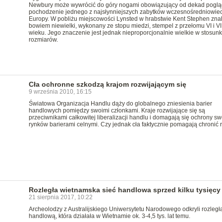
Newbury może wywrócić do góry nogami obowiązujący od dekad poglą
pochodzenie jednego z najsłynniejszych zabytków wczesnośredniowie
Europy. W pobliżu miejscowości Lynsted w hrabstwie Kent Stephen znal
bowiem niewielki, wykonany ze stopu miedzi, stempel z przełomu VI i VI
wieku. Jego znaczenie jest jednak nieproporcjonalnie wielkie w stosun
rozmiarów.
Cła ochronne szkodzą krajom rozwijającym się
9 września 2010, 16:15
Światowa Organizacja Handlu dąży do globalnego zniesienia barier
handlowych pomiędzy swoimi członkami. Kraje rozwijające się są
przeciwnikami całkowitej liberalizacji handlu i domagają się ochrony sw
rynków barierami celnymi. Czy jednak cła faktycznie pomagają chronić 
Rozległa wietnamska sieć handlowa sprzed kilku tysięcy 
21 sierpnia 2017, 10:22
Archeolodzy z Australijskiego Uniwersytetu Narodowego odkryli rozległą
handlową, która działała w Wietnamie ok. 3-4,5 tys. lat temu.