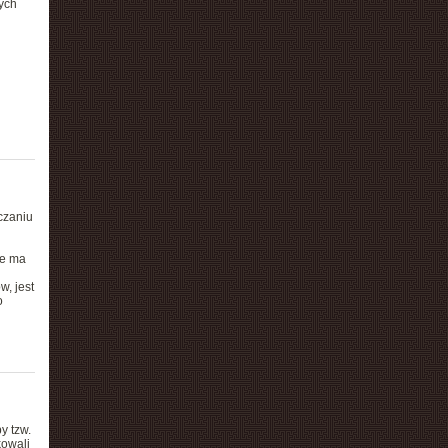
ych
czaniu
że ma
, jest
o
y tzw.
kowali