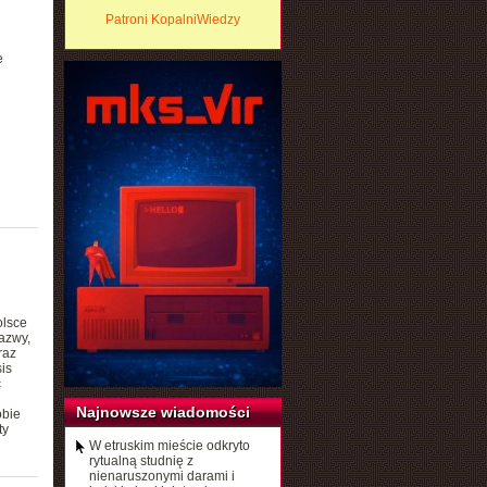
Patroni KopalniWiedzy
e
olsce
azwy,
raz
is
c
Najnowsze wiadomości
obie
ty
W etruskim mieście odkryto
rytualną studnię z
nienaruszonymi darami i