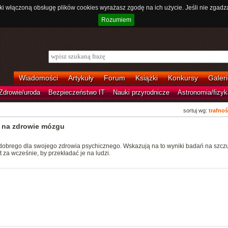
ki włączoną obsługę plików cookies wyrażasz zgodę na ich użycie. Jeśli nie zgadz
Rozumiem
Wiadomości
Artykuły
Forum
Książki
Konkursy
Galeri
Zdrowie/uroda
Bezpieczeństwo IT
Nauki przyrodnicze
Astronomia/fizyk
sortuj wg:
trafnoś
 na zdrowie mózgu
dobrego dla swojego zdrowia psychicznego. Wskazują na to wyniki badań na szcz
t za wcześnie, by przekładać je na ludzi.