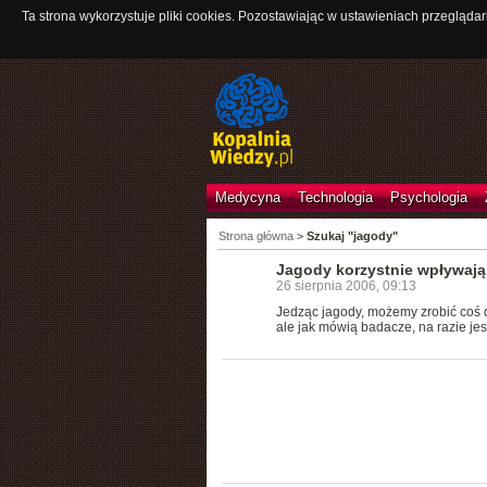
Ta strona wykorzystuje pliki cookies. Pozostawiając w ustawieniach przeglądar
Medycyna
Technologia
Psychologia
Strona główna
>
Szukaj "jagody"
Jagody korzystnie wpływają
26 sierpnia 2006, 09:13
Jedząc jagody, możemy zrobić coś 
ale jak mówią badacze, na razie jes