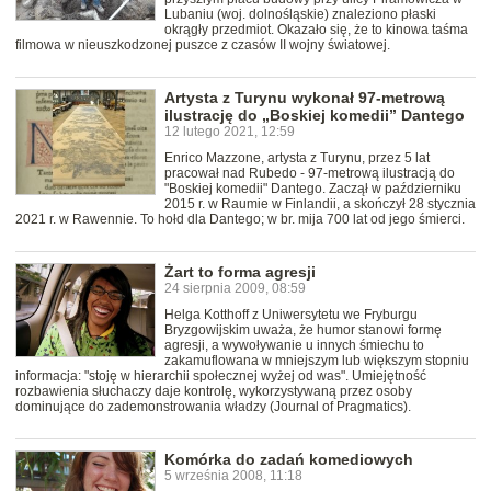
Lubaniu (woj. dolnośląskie) znaleziono płaski
okrągły przedmiot. Okazało się, że to kinowa taśma
filmowa w nieuszkodzonej puszce z czasów II wojny światowej.
Artysta z Turynu wykonał 97-metrową
ilustrację do „Boskiej komedii” Dantego
12 lutego 2021, 12:59
Enrico Mazzone, artysta z Turynu, przez 5 lat
pracował nad Rubedo - 97-metrową ilustracją do
"Boskiej komedii" Dantego. Zaczął w październiku
2015 r. w Raumie w Finlandii, a skończył 28 stycznia
2021 r. w Rawennie. To hołd dla Dantego; w br. mija 700 lat od jego śmierci.
Żart to forma agresji
24 sierpnia 2009, 08:59
Helga Kotthoff z Uniwersytetu we Fryburgu
Bryzgowijskim uważa, że humor stanowi formę
agresji, a wywoływanie u innych śmiechu to
zakamuflowana w mniejszym lub większym stopniu
informacja: "stoję w hierarchii społecznej wyżej od was". Umiejętność
rozbawienia słuchaczy daje kontrolę, wykorzystywaną przez osoby
dominujące do zademonstrowania władzy (Journal of Pragmatics).
Komórka do zadań komediowych
5 września 2008, 11:18