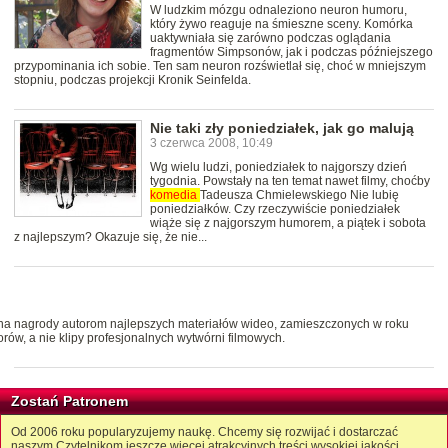
W ludzkim mózgu odnaleziono neuron humoru,
który żywo reaguje na śmieszne sceny. Komórka
uaktywniała się zarówno podczas oglądania
fragmentów Simpsonów, jak i podczas późniejszego
przypominania ich sobie. Ten sam neuron rozświetlał się, choć w mniejszym
stopniu, podczas projekcji Kronik Seinfelda.
Nie taki zły poniedziałek, jak go malują
3 czerwca 2008, 10:49
Wg wielu ludzi, poniedziałek to najgorszy dzień
tygodnia. Powstały na ten temat nawet filmy, choćby
komedia
Tadeusza Chmielewskiego Nie lubię
poniedziałków. Czy rzeczywiście poniedziałek
wiąże się z najgorszym humorem, a piątek i sobota
z najlepszym? Okazuje się, że nie...
na nagrody autorom najlepszych materiałów wideo, zamieszczonych w roku
ów, a nie klipy profesjonalnych wytwórni filmowych.
Zostań Patronem
Od 2006 roku popularyzujemy naukę. Chcemy się rozwijać i dostarczać
naszym Czytelnikom jeszcze więcej atrakcyjnych treści wysokiej jakości.