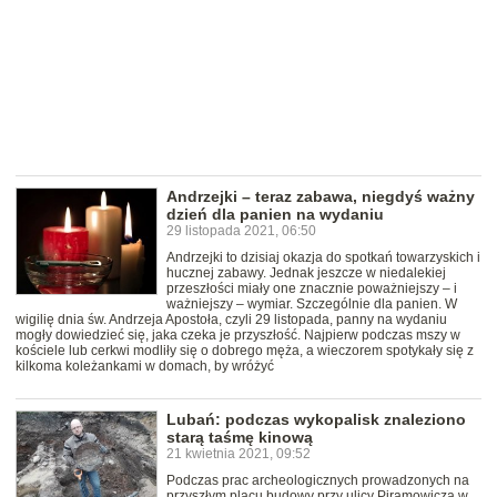
Andrzejki – teraz zabawa, niegdyś ważny
dzień dla panien na wydaniu
29 listopada 2021, 06:50
Andrzejki to dzisiaj okazja do spotkań towarzyskich i
hucznej zabawy. Jednak jeszcze w niedalekiej
przeszłości miały one znacznie poważniejszy – i
ważniejszy – wymiar. Szczególnie dla panien. W
wigilię dnia św. Andrzeja Apostoła, czyli 29 listopada, panny na wydaniu
mogły dowiedzieć się, jaka czeka je przyszłość. Najpierw podczas mszy w
kościele lub cerkwi modliły się o dobrego męża, a wieczorem spotykały się z
kilkoma koleżankami w domach, by wróżyć
Lubań: podczas wykopalisk znaleziono
starą taśmę kinową
21 kwietnia 2021, 09:52
Podczas prac archeologicznych prowadzonych na
przyszłym placu budowy przy ulicy Piramowicza w