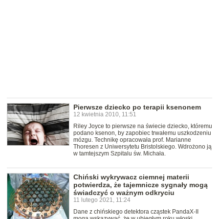
Pierwsze dziecko po terapii ksenonem
12 kwietnia 2010, 11:51
Riley Joyce to pierwsze na świecie dziecko, któremu
podano ksenon, by zapobiec trwałemu uszkodzeniu
mózgu. Technikę opracowała prof. Marianne
Thoresen z Uniwersytetu Bristolskiego. Wdrożono ją
w tamtejszym Szpitalu św. Michała.
Chiński wykrywacz ciemnej materii
potwierdza, że tajemnicze sygnały mogą
świadczyć o ważnym odkryciu
11 lutego 2021, 11:24
Dane z chińskiego detektora cząstek PandaX-II
mogą wskazywać, że w ubiegłym roku włoski