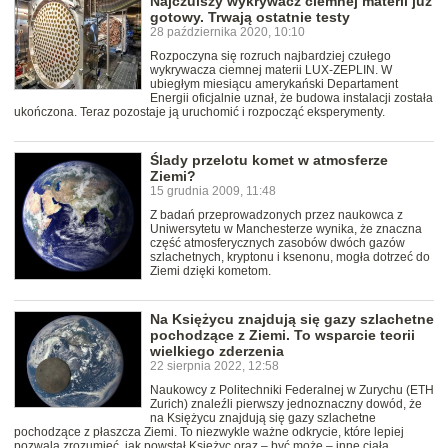
Najczulszy wykrywacz ciemnej materii już
gotowy. Trwają ostatnie testy
28 października 2020, 10:10
Rozpoczyna się rozruch najbardziej czułego
wykrywacza ciemnej materii LUX-ZEPLIN. W
ubiegłym miesiącu amerykański Departament
Energii oficjalnie uznał, że budowa instalacji została
ukończona. Teraz pozostaje ją uruchomić i rozpocząć eksperymenty.
Ślady przelotu komet w atmosferze
Ziemi?
15 grudnia 2009, 11:48
Z badań przeprowadzonych przez naukowca z
Uniwersytetu w Manchesterze wynika, że znaczna
część atmosferycznych zasobów dwóch gazów
szlachetnych, kryptonu i ksenonu, mogła dotrzeć do
Ziemi dzięki kometom.
Na Księżycu znajdują się gazy szlachetne
pochodzące z Ziemi. To wsparcie teorii
wielkiego zderzenia
22 sierpnia 2022, 12:58
Naukowcy z Politechniki Federalnej w Zurychu (ETH
Zurich) znaleźli pierwszy jednoznaczny dowód, że
na Księżycu znajdują się gazy szlachetne
pochodzące z płaszcza Ziemi. To niezwykle ważne odkrycie, które lepiej
pozwala zrozumieć, jak powstał Księżyc oraz – być może – inne ciała