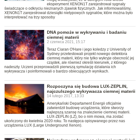
eksperyment XENON1T zarejestrował sygnały
świadczące o odkryciu nieznanych zjawisk fizycznych. Jak informowaliśmy,
XENON1T zarejestrował dziesiątki nietypowych sygnałów, które można było
interpretować na trzy sposoby
DNA pomoże w wykrywaniu i badaniu
ciemnej materii
2 czerwca 2021, 15:17
Teraz Ciaran O'Hare i jego koledzy z University of
Sydney przetestowali projekt nowego detektora
ciemnej materii, który nie tylko wykryje obecność jej
cząstek, ale również określi kierunek, z którego
nadeszły. Uczeni przeprowadzili pierwszą symulację działania ich
wykrywacza i poinformowali o bardzo obiecujących wynikach.
Rozpoczyna się budowa LUX-ZEPLIN,
najczulszego wykrywacza ciemnej materii
14 lutego 2017, 13:33
Amerykański Departament Energii oficjalnie
zatwierdził budowę urządzenia, które stworzy
najlepszą szansę na znalezienie ciemnej materii.
LUX-ZEPLIN (LZ), bo o nim mowa, ma zostać
ukończony do kwietnia 2020 roku. To następca opisywanego przez nas
urządzenia LUX (Large Underground Xenon).