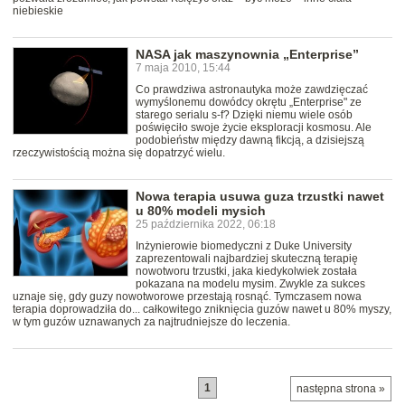
niebieskie
NASA jak maszynownia „Enterprise”
7 maja 2010, 15:44
Co prawdziwa astronautyka może zawdzięczać
wymyślonemu dowódcy okrętu „Enterprise" ze
starego serialu s-f? Dzięki niemu wiele osób
poświęciło swoje życie eksploracji kosmosu. Ale
podobieństw między dawną fikcją, a dzisiejszą
rzeczywistością można się dopatrzyć wielu.
Nowa terapia usuwa guza trzustki nawet
u 80% modeli mysich
25 października 2022, 06:18
Inżynierowie biomedyczni z Duke University
zaprezentowali najbardziej skuteczną terapię
nowotworu trzustki, jaka kiedykolwiek została
pokazana na modelu mysim. Zwykle za sukces
uznaje się, gdy guzy nowotworowe przestają rosnąć. Tymczasem nowa
terapia doprowadziła do... całkowitego zniknięcia guzów nawet u 80% myszy,
w tym guzów uznawanych za najtrudniejsze do leczenia.
1
następna strona »